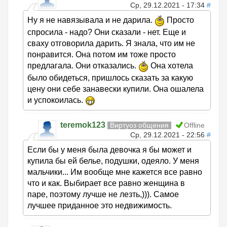
Ср, 29.12.2021 - 17:34
#
Ну я не навязывала и не дарила.
Просто
спросила - надо? Они сказали - нет. Еще и
сваху отговорила дарить. Я знала, что им не
понравится. Она потом им тоже просто
предлагала. Они отказались.
Она хотела
было обидеться, пришлось сказать за какую
цену они себе занавески купили. Она ошалела
и успокоилась.
teremok123
Виртуоз общения
Offline
Ср, 29.12.2021 - 22:56
#
Если бы у меня была девочка я бы может и
купила бы ей белье, подушки, одеяло. У меня
мальчики... Им вообще мне кажется все равно
что и как. Выбирает все равно женщина в
паре, поэтому лучше не лезть,))). Самое
лучшее приданное это недвижимость.