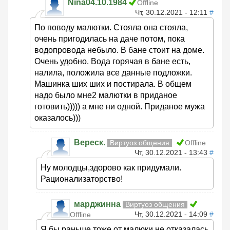
Nina04.10.1984
Offline
Чт, 30.12.2021 - 12:11
#
По поводу малютки. Стояла она стояла,
очень пригодилась на даче потом, пока
водопровода небыло. В бане стоит на доме.
Очень удобно. Вода горячая в бане есть,
налила, положила все данные подложки.
Машинка ших ших и постирала. В общем
надо было мне2 малютки в приданое
готовить))))) а мне ни одной. Приданое мужа
оказалось)))
Вереск.
Виртуоз общения
Offline
Чт, 30.12.2021 - 13:43
#
Ну молодцы,здорово как придумали.
Рационализаторство!
марджинна
Виртуоз общения
Чт, 30.12.2021 - 14:09
#
Offline
Я бы раньше тоже от малюки не отказалась