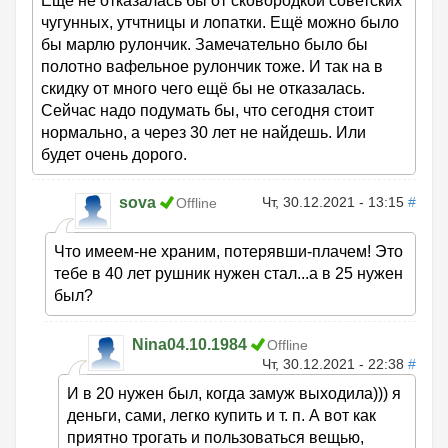
Ещё не отказалась бы от сковородкой советских
чугунных, утчтницы и лопатки. Ещё можно было
бы марлю рулончик. Замечательно было бы
полотно вафельное рулончик тоже. И так на в
скидку от много чего ещё бы не отказалась.
Сейчас надо подумать бы, что сегодня стоит
нормально, а через 30 лет не найдешь. Или
будет очень дорого.
sova
Чт, 30.12.2021 - 13:15
#
Offline
Что имеем-не храним, потерявши-плачем! Это
тебе в 40 лет рушник нужен стал...а в 25 нужен
был?
Nina04.10.1984
Offline
Чт, 30.12.2021 - 22:38
#
И в 20 нужен был, когда замуж выходила))) я
деньги, сами, легко купить и т. п. А вот как
приятно трогать и пользоваться вещью,