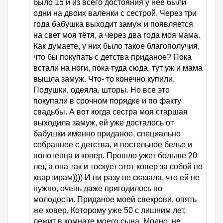
было 15 и из всего достояния у неё были
одни на двоих валенки с сестрой. Через три
года бабушка выходит замуж и появляется
на свет моя тётя, а через два года моя мама.
Как думаете, у них было такое благополучия,
что бы покупать с детства приданое? Пока
встали на ноги, пока туда сюда, тут уж и мама
вышла замуж. Что- то конечно купили.
Подушки, одеяла, шторы. Но все это
покупали в срочном порядке и по факту
свадьбы. А вот когда сестра моя старшая
выходила замуж, ей уже досталось от
бабушки именно приданое, специально
собранное с детства, и постельное белье и
полотенца и ковер. Прошло ужет больше 20
лет, а она так и тоскует этот ковер за собой по
квартирам)))) И ни разу не сказала, что ей не
нужно, очень даже пригодилось по
молодости. Приданое моей свекрови, опять
же ковер. Которому уже 50 с лишним лет,
лежит в комнате моего сына. Модно, не