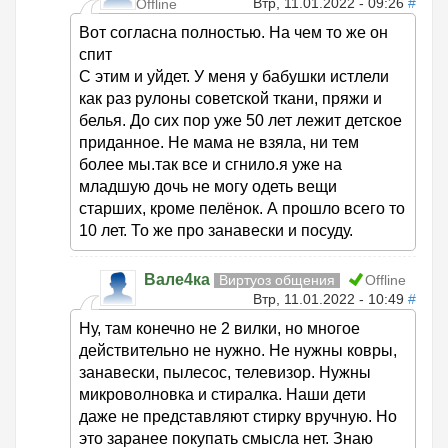
Втр, 11.01.2022 - 09:26
#
Offline
Вот согласна полностью. На чем то же он
спит
С этим и уйдет. У меня у бабушки истлели
как раз рулоны советской ткани, пряжи и
белья. До сих пор уже 50 лет лежит детское
приданное. Не мама не взяла, ни тем
более мы.так все и сгнило.я уже на
младшую дочь не могу одеть вещи
старших, кроме пелёнок. А прошло всего то
10 лет. То же про занавески и посуду.
Вале4ка
Виртуоз общения
Offline
Втр, 11.01.2022 - 10:49
#
Ну, там конечно не 2 вилки, но многое
действительно не нужно. Не нужны ковры,
занавески, пылесос, телевизор. Нужны
микроволновка и стиралка. Наши дети
даже не представляют стирку вручную. Но
это заранее покупать смысла нет. Знаю