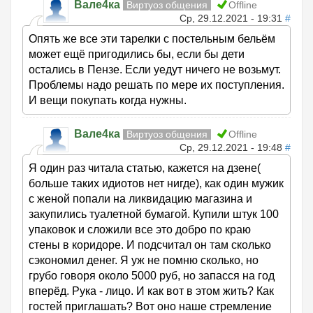
Вале4ка
Виртуоз общения
Offline
Ср, 29.12.2021 - 19:31
#
Опять же все эти тарелки с постельным бельём
может ещё пригодились бы, если бы дети
остались в Пензе. Если уедут ничего не возьмут.
Проблемы надо решать по мере их поступления.
И вещи покупать когда нужны.
Вале4ка
Виртуоз общения
Offline
Ср, 29.12.2021 - 19:48
#
Я один раз читала статью, кажется на дзене(
больше таких идиотов нет нигде), как один мужик
с женой попали на ликвидацию магазина и
закупились туалетной бумагой. Купили штук 100
упаковок и сложили все это добро по краю
стены в коридоре. И подсчитал он там сколько
сэкономил денег. Я уж не помню сколько, но
грубо говоря около 5000 руб, но запасся на год
вперёд. Рука - лицо. И как вот в этом жить? Как
гостей приглашать? Вот оно наше стремление