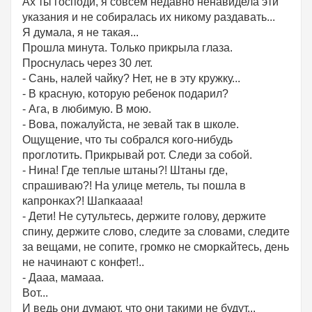
Ах ты господи, я совсем недавно ненавидела эти
указания и не собиралась их никому раздавать...
Я думала, я не такая...
Прошла минута. Только прикрыла глаза.
Проснулась через 30 лет.
- Сань, налей чайку? Нет, не в эту кружку...
- В красную, которую ребенок подарил?
- Ага, в любимую. В мою.
- Вова, пожалуйста, не зевай так в школе.
Ощущение, что ты собрался кого-нибудь
проглотить. Прикрывай рот. Следи за собой.
- Нина! Где теплые штаны?! Штаны где,
спрашиваю?! На улице метель, ты пошла в
капронках?! Шапкаааа!
- Дети! Не сутультесь, держите голову, держите
спину, держите слово, следите за словами, следите
за вещами, не сопите, громко не сморкайтесь, день
не начинают с конфет!..
- Дааа, мамааа.
Вот...
И ведь они думают, что они такими не будут...