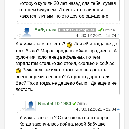
которую купили 20 лет назад для тебя, думая
о твоем будущем. И пусть это наивно и
кажется глупым, но это другое ощущение.
Бабулька
Симпатия форума
Offline
Чт, 30.12.2021 - 15:24
#
А у мамы все это есть?
Или ей и тогда не до
того было? Марля вроде и сейчас продается. А
рулончик полотенец вафельных по тем
зарплатам столько же стоил, сколько и сейчас.
Речь ведь не идет о том, что не достать
всего перечисленного? А просто дорого для
Вас? Так и тогда не дешево было . Да еще и не
достать.
Nina04.10.1984
Offline
Чт, 30.12.2021 - 22:34
#
У мамы это есть? Отвечаю на ваш вопрос.
Когда закончилась аойна, моей бабушке