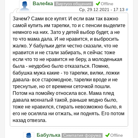
Вале4ка
Виртуоз общения
Offline
Ср, 29.12.2021 - 17:13
#
Зачем? Сами все купят. И если вам так важно
самой купить им тарелки, то и с пенсии выделите
немного на них. Зато у детей выбор будет, а не
то что мама дала. И не нравится, и выбросить
жалко. У бабульки дети честно сказали, что не
нравится и не стали забирать, я сейчас тоже
если что то не нравится не беру, а молоденькая
была - неудобно было отказаться. Помню,
бабушка мужа какие - то тарелки, вилки, ложки
давала- все старомодное, тарелки вроде и не
треснутые, но от времени сеточкой пошли.
Потом на помойку относила все. Мама плед
давала мохнатый такой, раньше модно было,
тоже не нравился, стирать невозможно было, я
его не осиляла ни отжать, ни поднять. Его потом
назад отвезла.
Бабулька
Симпатия форума
Offline