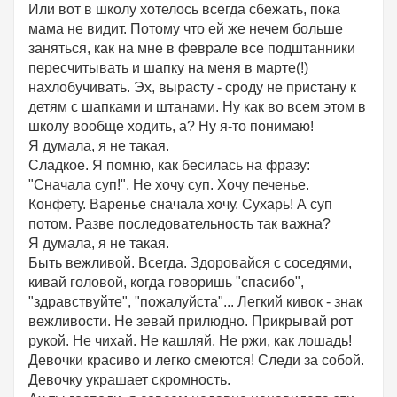
Или вот в школу хотелось всегда сбежать, пока
мама не видит. Потому что ей же нечем больше
заняться, как на мне в феврале все подштанники
пересчитывать и шапку на меня в марте(!)
нахлобучивать. Эх, вырасту - сроду не пристану к
детям с шапками и штанами. Ну как во всем этом в
школу вообще ходить, а? Ну я-то понимаю!
Я думала, я не такая.
Сладкое. Я помню, как бесилась на фразу:
"Сначала суп!". Не хочу суп. Хочу печенье.
Конфету. Варенье сначала хочу. Сухарь! А суп
потом. Разве последовательность так важна?
Я думала, я не такая.
Быть вежливой. Всегда. Здоровайся с соседями,
кивай головой, когда говоришь "спасибо",
"здравствуйте", "пожалуйста"... Легкий кивок - знак
вежливости. Не зевай прилюдно. Прикрывай рот
рукой. Не чихай. Не кашляй. Не ржи, как лошадь!
Девочки красиво и легко смеются! Следи за собой.
Девочку украшает скромность.