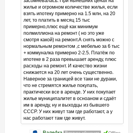
засомневалась. При нынешних ценах на
жилье и огромном количестве жилья, если
взять ипотеку примерно на 1.5 млн, на 20
лет, то платить в месяц 15 тыс
примерно,плюс ещё как минимум
полмиллиона на ремонт ( но это уже
смотря какой) на ремонт.А снять можно с
нормальным ремонтом ,с мебелью за 6 тыс
+ коммуналка примерно 2-2.5. Платёж по
ипотеке в 2 раза превышает аренду, плюс
расходы на ремонт. И качество жизни
снижается на 20 лет очень существенно.
Наверное за границей все таки не дураки,
что не стремятся жилье покупать,
практически все в аренде. У них покупает
жилье муниципалитет в осноаном и сдаёт
им в аренду, ну и выходцы из бывшего
СССР. У них живут там где работают, а у
нас работают там где живут.
Вале4ка
Виртуоз общения
Offline