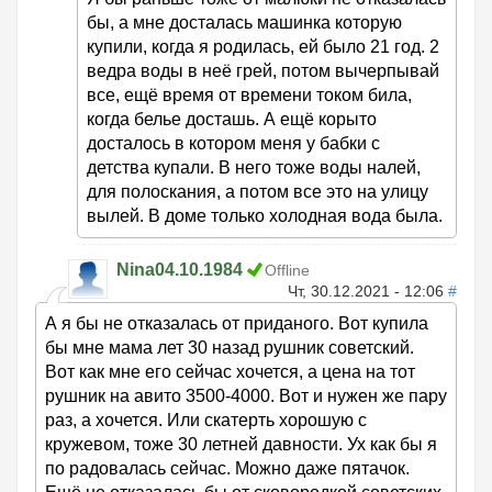
бы, а мне досталась машинка которую
купили, когда я родилась, ей было 21 год. 2
ведра воды в неё грей, потом вычерпывай
все, ещё время от времени током била,
когда белье досташь. А ещё корыто
досталось в котором меня у бабки с
детства купали. В него тоже воды налей,
для полоскания, а потом все это на улицу
вылей. В доме только холодная вода была.
Nina04.10.1984
Offline
Чт, 30.12.2021 - 12:06
#
А я бы не отказалась от приданого. Вот купила
бы мне мама лет 30 назад рушник советский.
Вот как мне его сейчас хочется, а цена на тот
рушник на авито 3500-4000. Вот и нужен же пару
раз, а хочется. Или скатерть хорошую с
кружевом, тоже 30 летней давности. Ух как бы я
по радовалась сейчас. Можно даже пятачок.