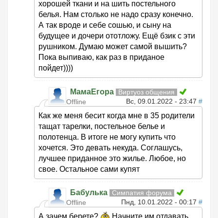
хорошей ткани и на шить постельного
белья. Нам столько не надо сразу конечно.
А так вроде и себе сошью, и сыну на
будущее и дочери ототложу. Ещё бзик с эти
рушником. Думаю может самой вышить?
Пока выпиваю, как раз в приданое
пойдет))))
МамаЕгора
Виртуоз общения
Вс, 09.01.2022 - 23:47
#
Offline
Как же меня бесит когда мне в 35 родители
тащат тарелки, постельное белье и
полотенца. В итоге не могу купить что
хочется. Это девать некуда. Соглашусь,
лучшее приданное это жилье. Любое, но
свое. Остальное сами купят
Бабулька
Симпатия форума
Пнд, 10.01.2022 - 00:17
#
Offline
А зачем берете?
Начните им отдавать