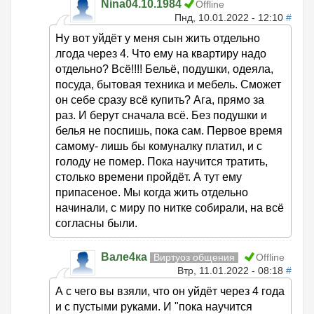
Nina04.10.1984
Offline
Пнд, 10.01.2022 - 12:10
#
Ну вот уйдёт у меня сын жить отдельно
лгода через 4. Что ему на квартиру надо
отдельно? Всё!!!! Бельё, подушки, одеяла,
посуда, бытовая техника и мебель. Сможет
он себе сразу всё купить? Ага, прямо за
раз. И берут сначала всё. Без подушки и
белья не поспишь, пока сам. Первое время
самому- лишь бы комуналку платил, и с
голоду не помер. Пока научится тратить,
столько времени пройдёт. А тут ему
припасеное. Мы когда жить отдельно
начинали, с миру по нитке собирали, на всё
согласны были.
Вале4ка
Виртуоз общения
Offline
Втр, 11.01.2022 - 08:18
#
А с чего вы взяли, что он уйдёт через 4 года
и с пустыми руками. И "пока научится