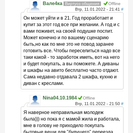
Вале4ка
Виртуоз общения
Offline
Втр, 11.01.2022 - 21:41
#
Он может уйти и в 21. Год проработает и
купит за этот год все при желании. А год и с
вами поживет, на своей подушке поспит.
Может конечно и по вашему сценарию
быть,но как по мне это не повод заранее
готовить все. Чтобы переселиться надо все
таки какой - то заработок иметь, вот на него
и будет покупать, а вы поможете. А диваны
и шкафы на авито бесплатно часто отдают.
Сама недавно отдавала 2 шкафа, кухню и
диван с креслами.
Nina04.10.1984
Offline
Втр, 11.01.2022 - 21:50
#
Я наверное неправильная молодеж
была))) но пока я с мамой жила и работала,
мне в голову не приходило покупать
бытовые вещи для "будущего" переезда.