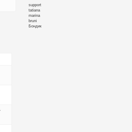
support
tatiana
marina
bruni
Бондик
д