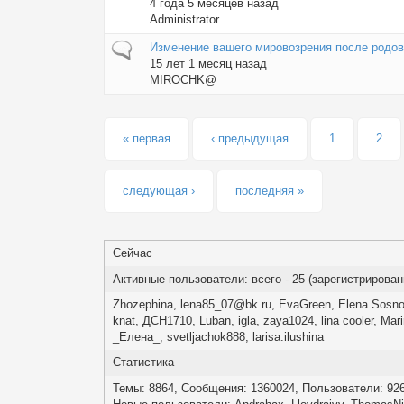
4 года 5 месяцев назад
Administrator
Обычная тема
Изменение вашего мировозрения после родов
15 лет 1 месяц назад
MIROCHK@
Страницы
« первая
‹ предыдущая
1
2
следующая ›
последняя »
Сейчас
Активные пользователи: всего - 25 (зарегистрированны
Zhozephina
,
lena85_07@bk.ru
,
EvaGreen
,
Elena Sosn
knat
,
ДСН1710
,
Luban
,
igla
,
zaya1024
,
lina cooler
,
Mar
_Елена_
,
svetljachok888
,
larisa.ilushina
Статистика
Темы: 8864, Сообщения: 1360024, Пользователи: 92