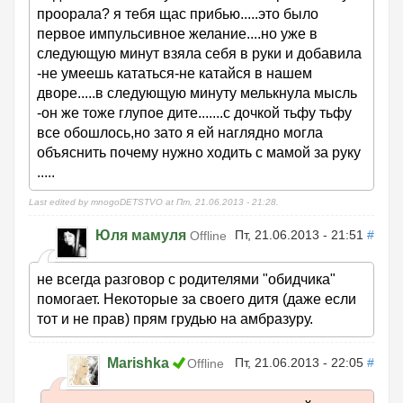
проорала? я тебя щас прибью.....это было
первое импульсивное желание....но уже в
следующую минут взяла себя в руки и добавила
-не умеешь кататься-не катайся в нашем
дворе.....в следующую минуту мелькнула мысль
-он же тоже глупое дите.......с дочкой тьфу тьфу
все обошлось,но зато я ей наглядно могла
объяснить почему нужно ходить с мамой за руку
.....
Last edited by mnogoDETSTVO at Пт, 21.06.2013 - 21:28.
Юля мамуля
Пт, 21.06.2013 - 21:51
#
Offline
не всегда разговор с родителями "обидчика"
помогает. Некоторые за своего дитя (даже если
тот и не прав) прям грудью на амбразуру.
Marishka
Пт, 21.06.2013 - 22:05
#
Offline