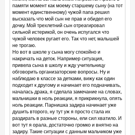
памяти момент как моему старшему сыну (на тот
момент единственному) чужой папа решил
высказать что мой сын не прав и обидел его
дочку. Мой трехлетний сын отреагировал
сильной истерикой, он очень испугался что
чужой человек ругает его. Так что нет, малышей
не трогаю.
Но вот в школе у сына могу спокойно и
накричать на деток. Например ситуация,
привела сына в школу и жду учительницу
обговорить организаторские вопросы. Ну и
наблюдаю в классе за детками, вижу как один
подходит к другому и начинает его подначивать,
началась драка, я сделала замечание на словах,
мальчишки в ноль реакции, я прикрикнула, опять
ноль реакции. Парнишка задира начинает уже
душить второго, ну тут уж я просто стала их
раздирать в разные стороны, ели сил хватило. И
вот тут я орала, достаточно громко и внятно на
задиру. Такие ситуации с данным мальчиком уже