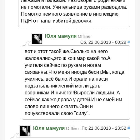
лыжами и палками. Разговоры с родителями
не помогали. Учительница руками разводила.
Помогло немного заявление в инспекцию
ПДН от папы избитой девочки.
Юля мамуля
Offline
Сб, 22.06.2013 - 00:29
#
вот и этот такой же.Сколько на него
жаловались,это ж кошмар какой то.А
учителя сейчас по рукам и ногам
связанны.Что меня иногда бесит.Мы, когда
учились, всё было.И орали на нас,и
подзатыльник легкий могли дать
озорникам.И ничего!!Выросли людьми. А
сейчас как же,права у детей.И не смей им
слово лишнего сказать.Они и
почувствовали свою "силу".
Юля мамуля
Пт, 21.06.2013 - 23:52
#
Offline