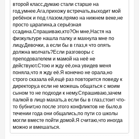
второй класс,думаю стали старше на
год,умнее.Ага,прихожу встречать,выходит мой
ребёнок и под глазом,прямо на нижнем веке,не
просто царапина,а серьёзная
ссадина.Спрашиваю,кто?Он мне,Настя на
физкультуре нашла палку и махнула мне по
лицу.Девочки, а если бы в глаз,я что опять
должна молчать?Если разговоры с
преподователем и мамой на неё не
действуют.Стою и жду её,она увидев меня
поняла,что я жду её.Я конечно не орала,но
строго сказала ей,ещё раз повторится поведу к
директору,а если не можешь общаться с моим
сыном то не подходи к нему.Спрашиваю,зачем
палкой в лицо махать,а если бы в глаз,стоит что-
то бубнит,но после этого конфликтов не было,в
течении года они общались,по пути со школы
могли вместе пойти домой.Я считаю,что иногда
можно и вмешаться.