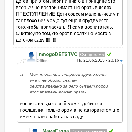
детей при этом любит и никто в принципе это
всерьез не воспринимает. Но орать в яслях-
ПРЕСТУПЛЕНИЕ.Дети совсем маленькие,им и
так плохо без мам,а тут еще и орут,вместо
того,чтобы приласкать. Я сама воспитатель.
Считаю,что тем,кто орет в яслях не место в
детском саду!!!!!!!!!!!
mnogoDETSTVO
Супер мама
Пт, 21.06.2013 - 23:16
#
Offline
Можно орать в старшей группе,дети
уже и не обидятся,там
действительно за дело бывает,порой
воспитатель может орать
воспитатель,который может добиться
послшания только ором а не авторитетом ,не
имеет право работать в саду
МамаЕгора
Виртуоз общения