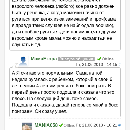
взрослого человека (любого) все равно должен
быть у ребенка, а когда мамочки начинают
ругаться при детях из-за замечаний и проч(сама
я,правда,таких случаев не наблюдала воочию),
да и вообще ругаться-дети понимают,что другим
взрослым,кроме мамы,можно и нахамить,и не
слушать и т.д.
МамаЕгора
Виртуоз общения
Offline
Пт, 21.06.2013 - 14:15
#
А Я считаю это нормальным. Сама на той
недели ругалась с ребенком, который в свои 6
лет с моим 4 летним решил в бокс поиграть. В
первый день просто подошла и сказала что это
плохо. На следующий день тоже самое.
Подошла и сказала, давай теперь со мной в бокс
поиграем. Он сразу ушел.
MANIA058
Пт, 21.06.2013 - 16:21
#
Offline