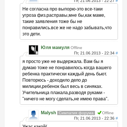
Пт, 21.06.2013 - 22:27
#
Не согласна про выпорю-это все-таки
угроза физ.расправы,мне бы,как маме,
такие заявления тоже бы не
понравились.все же не надо забывать,что
это дети.
Юля мамуля
Offline
Пт, 21.06.2013 - 22:34
#
я просто уже не выдержала. Вам бы я
думаю тоже не понравилось когда вашего
ребенка практически каждый день бьют.
Повторюсь - доходило дело до
милиции,ребенок был весь в синяках.
Учительница плакала,разводя руками -
"ничего не могу сделать,не имею права".
Malysh
Симпатия форума
Offline
Пт, 21.06.2013 - 22:36
#
Ужас какой(