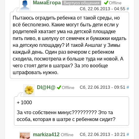
МамаЕгора
Виртуоз общения
Offline
Сб, 22.06.2013 - 04:55
#
Пытаюсь оградить ребенка от такой среды, но
всё бесполезно. Какие могут быть дети если у
родителей хватает ума на детской площадке
пить пиво, в шелуху от семечек и бумажки кидать
на детскую площадку? И такой Аншлаг у Зимы
каждый день. Один раз вечером с ребенком
сходила, посмотрела и больше туда ни новой. А
чего стоят дети в шатрах? За это вообще
штрафовать нужно.
DI@H@
Сб, 22.06.2013 - 09:51
#
Offline
+ 1000
За что собственн минус????????? Это та
особа, которая в шатре с ребенком сидит?
markiza412
Сб, 22.06.2013 - 10:21
#
Offline