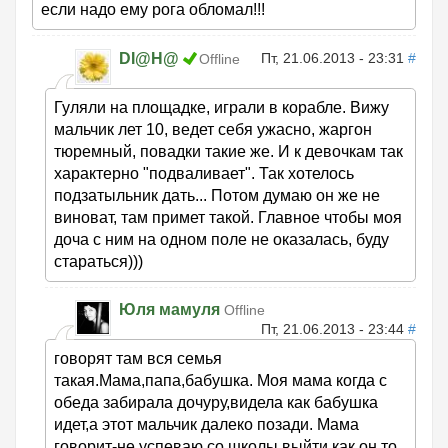
если надо ему рога обломал!!!
DI@H@
Пт, 21.06.2013 - 23:31
#
Offline
Гуляли на площадке, играли в корабле. Вижу
мальчик лет 10, ведет себя ужасно, жаргон
тюремный, повадки такие же. И к девочкам так
характерно "подваливает". Так хотелось
подзатыльник дать... Потом думаю он же не
виноват, там примет такой. Главное чтобы моя
доча с ним на одном поле не оказалась, буду
стараться)))
Юля мамуля
Offline
Пт, 21.06.2013 - 23:44
#
говорят там вся семья
такая.Мама,папа,бабушка. Моя мама когда с
обеда забирала дочуру,видела как бабушка
идет,а этот мальчик далеко позади. Мама
говорит-не успеваю со школы выйти,как он то