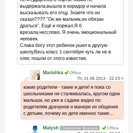
выдержала,вышла в коридор и начала
высказывать его отцу. Знаете что он
сказал???? "Он же мальчик,он обязан
драться". Ещё и поржал.Я б
врезала,чесслово. Я очень эмоциональный
человек.
Слава богу этот ребенок ушел в другую
школу.Весь класс 1 сентября чуть ли не в
пляс пошли от этого известия.
Marishka
Offline
Пт, 21.06.2013 - 22:23
#
какие родители - такие и дети! я пока со
школьниками не сталкивалась, кругом одни
малыши, но уже в садике видно по
родителям драчунов и манере их общения
с детьми, почему их дети именно такие...
Malysh
Симпатия форума
Offline