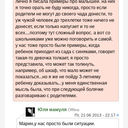
лично я писала примеры про малышей. на них
я точно орать не буду никогда, просто если
родители не могут до своего чада донести, то
уж чужой человек до трехлетки тоже ничего не
донесет, если только напугает и то не
всех....поэтому тут сложный вопрос. а вот со
школьниками уже можно поговорить и самой.
у нас тоже просто были примеры, когда
ребенок приходил из сада с синяками, говорит
такая-то девочка толкает, я просто
представила, что может так толкнуть,
например, об шкаф, что мало может не
показаться...но я же не пойду 3-летнему
ребенку доказывать...у меня единственная
мысль была, что при следующей болячке
разговариваю с родителями.
Юля мамуля
Offline
Пт, 21.06.2013 - 22:17
#
Марин,у нас просто были ситуации.