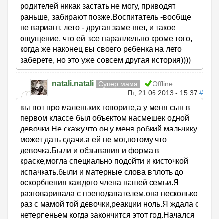
родителей никак застать не могу, приводят
раньше, забирают позже.Воспитатель -вообще
не вариант, лето - другая заменяет, и такое
ощущение, что ей все параллельно кроме того,
когда же наконец вы своего ребенка на лето
заберете, но это уже совсем другая история))))
natali.natali
Супер мама
Offline
Пт, 21.06.2013 - 15:37
#
вы вот про маленьких говорите,а у меня сын в
первом классе был объектом насмешек одной
девочки.Не скажу,что он у меня робкий,мальчику
может дать сдачи,а ей не мог,потому что
девочка.Были и обзывания и форма в
краске,могла специально подойти и кисточкой
испачкать,были и матерные слова вплоть до
оскорбления каждого члена нашей семьи.Я
разговаривала с преподавателем,она несколько
раз с мамой той девочки,реакции ноль.Я ждала с
нетерпеньем когда закончится этот год.Начался