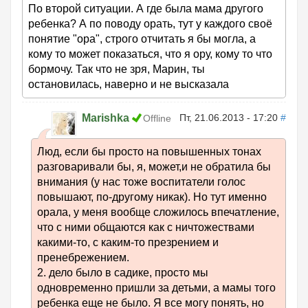
По второй ситуации. А где была мама другого
ребенка? А по поводу орать, тут у каждого своё
понятие "ора", строго отчитать я бы могла, а
кому то может показаться, что я ору, кому то что
бормочу. Так что не зря, Марин, ты
остановилась, наверно и не высказала
Marishka
Пт, 21.06.2013 - 17:20
#
Offline
Люд, если бы просто на повышенных тонах
разговаривали бы, я, может,и не обратила бы
внимания (у нас тоже воспитатели голос
повышают, по-другому никак). Но тут именно
орала, у меня вообще сложилось впечатление,
что с ними общаются как с ничтожествами
какими-то, с каким-то презрением и
пренебрежением.
2. дело было в садике, просто мы
одновременно пришли за детьми, а мамы того
ребенка еще не было. Я все могу понять, но