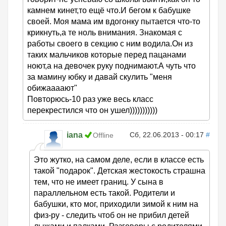
камнем кинет,то ещё что.И бегом к бабушке
своей. Моя мама им вдогонку пытается что-то
крикнуть,а те ноль внимания. Знакомая с
работы своего в секцию с ним водила.Он из
таких мальчиков которые перед пацанами
ноют,а на девочек руку поднимают.А чуть что
за мамину юбку и давай скулить "меня
обижаааают"
Повторюсь-10 раз уже весь класс
перекрестился что он ушел)))))))))))
iana
Сб, 22.06.2013 - 00:17
#
Offline
Это жутко, на самом деле, если в классе есть
такой "подарок". Детская жестокость страшна
тем, что не имеет границ. У сына в
параллельном есть такой. Родители и
бабушки, кто мог, приходили зимой к ним на
физ-ру - следить чтоб он не прибил детей