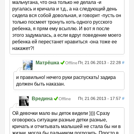
мальчугана, что она только не делала -и
ругалась и кричала и т.д., а на следующий день
сидела вся собой довольная, и говорит -пусть он
только посмеет тронуть хоть одного русского
ребенка, я прям ему всыплю. И вот я после
этого задумалась, а если вдруг поведение моего
ребенка ей перестанет нравиться -она тоже ее
накажет?!
Матрёшка
Пт, 21.06.2013 - 22:28
#
Offline
и правильно! нечего руки распускать! задира
должен быть наказан.
Вредина
Пт, 21.06.2013 - 17:57
#
Offline
Ой девочки мало вы деток видели )))) Сразу
оговорюсь ситуации разные детки разные,
кричать и отчитывать малышей не стала бы ни в
жизни, могла бы пальчиком погрозить. Просто в