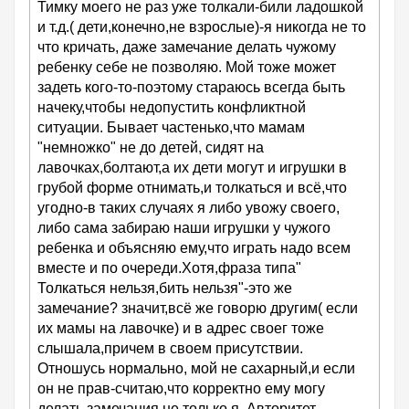
Тимку моего не раз уже толкали-били ладошкой
и т.д.( дети,конечно,не взрослые)-я никогда не то
что кричать, даже замечание делать чужому
ребенку себе не позволяю. Мой тоже может
задеть кого-то-поэтому стараюсь всегда быть
начеку,чтобы недопустить конфликтной
ситуации. Бывает частенько,что мамам
"немножко" не до детей, сидят на
лавочках,болтают,а их дети могут и игрушки в
грубой форме отнимать,и толкаться и всё,что
угодно-в таких случаях я либо увожу своего,
либо сама забираю наши игрушки у чужого
ребенка и объясняю ему,что играть надо всем
вместе и по очереди.Хотя,фраза типа"
Толкаться нельзя,бить нельзя"-это же
замечание? значит,всё же говорю другим( если
их мамы на лавочке) и в адрес своег тоже
слышала,причем в своем присутствии.
Отношусь нормально, мой не сахарный,и если
он не прав-считаю,что корректно ему могу
делать замечания не только я. Авторитет