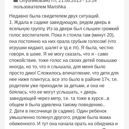
Опубликовано Пт, 21.06.2013 - 13:14
пользователем
Marishka
Недавно была свидетелем двух ситуаций.
1. Ждала в садике заведующую, рядом дверь в
ясельную группу. Из-за двери был слышен громкий
голос воспитателя. Пока я стояла там (минут 20),
она постоянно на них орала грубым голосом! (что
игрушки кидают, шалят и тд и тп). Я была, честно
говоря, в шоке. Я не могу сказать, что я - само
спокойствие, тоже голос на своих детей повышаю
иногда, но то, что я слышала, для меня было
просто дико! Сложилось впечатление, что дети для
нее ниже плинтуса. все это было в районе 17ч, т.е.
родители уже приходили за детьми, и она не
боялась, что ее могут услышать, + дверь
заведующей через метр, т.е. та тоже в курсе...в
общем я была удивлена такому поведению..
2. Дети в песочнице (в садике). Один ребенок
умышленно толкнул другого, рядом была мама
обиженного. И тут она начала орать на обидчика и