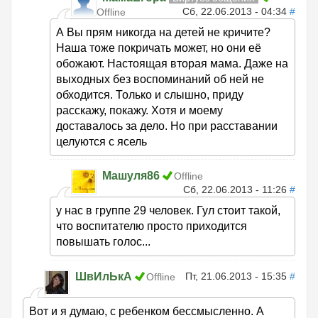
Сб, 22.06.2013 - 04:34
#
Offline
А Вы прям никогда на детей не кричите?
Наша тоже покричать может, но они её
обожают. Настоящая вторая мама. Даже на
выходных без воспоминаний об ней не
обходится. Только и слышно, приду
расскажу, покажу. Хотя и моему
доставалось за дело. Но при расставании
целуются с ясель
Машуля86
Offline
Сб, 22.06.2013 - 11:26
#
у нас в группе 29 человек. Гул стоит такой,
что воспитателю просто приходится
повышать голос...
ШвИлЬкА
Пт, 21.06.2013 - 15:35
#
Offline
Вот и я думаю, с ребенком бессмысленно. А