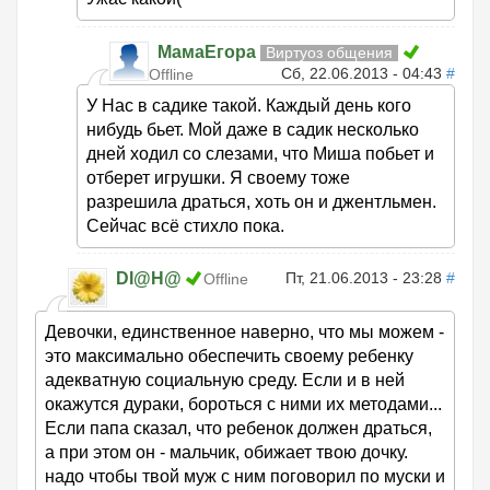
МамаЕгора
Виртуоз общения
Сб, 22.06.2013 - 04:43
#
Offline
У Нас в садике такой. Каждый день кого
нибудь бьет. Мой даже в садик несколько
дней ходил со слезами, что Миша побьет и
отберет игрушки. Я своему тоже
разрешила драться, хоть он и джентльмен.
Сейчас всё стихло пока.
DI@H@
Пт, 21.06.2013 - 23:28
#
Offline
Девочки, единственное наверно, что мы можем -
это максимально обеспечить своему ребенку
адекватную социальную среду. Если и в ней
окажутся дураки, бороться с ними их методами...
Если папа сказал, что ребенок должен драться,
а при этом он - мальчик, обижает твою дочку.
надо чтобы твой муж с ним поговорил по муски и