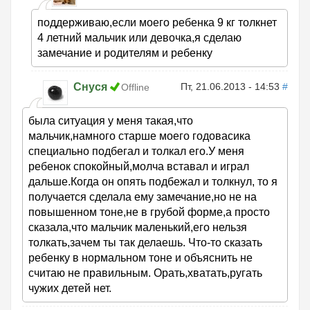
поддерживаю,если моего ребенка 9 кг толкнет
4 летний мальчик или девочка,я сделаю
замечание и родителям и ребенку
Снуся
Пт, 21.06.2013 - 14:53
#
Offline
была ситуация у меня такая,что
мальчик,намного старше моего годовасика
специально подбегал и толкал его.У меня
ребенок спокойный,молча вставал и играл
дальше.Когда он опять подбежал и толкнул, то я
получается сделала ему замечание,но не на
повышенном тоне,не в грубой форме,а просто
сказала,что мальчик маленький,его нельзя
толкать,зачем ты так делаешь. Что-то сказать
ребенку в нормальном тоне и объяснить не
считаю не правильным. Орать,хватать,ругать
чужих детей нет.