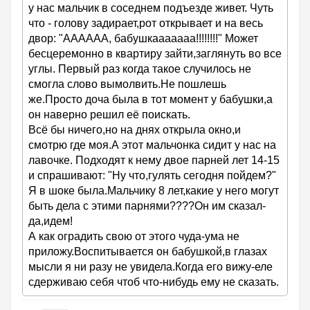
у нас мальчик в соседнем подъезде живет. Чуть
что - голову задирает,рот открывает и на весь
двор: "АААААА, бабушкааааааа!!!!!!!!" Может
бесцеремонно в квартиру зайти,заглянуть во все
углы. Первый раз когда такое случилось не
смогла слово вымолвить.Не пошлешь
же.Просто доча была в тот момент у бабушки,а
он наверно решил её поискать.
Всё бы ничего,но на днях открыла окно,и
смотрю где моя.А этот мальчонка сидит у нас на
лавочке. Подходят к нему двое парней лет 14-15
и спрашивают: "Ну что,гулять сегодня пойдем?"
Я в шоке была.Мальчику 8 лет,какие у него могут
быть дела с этими парнями????Он им сказал-
да,идем!
А как оградить свою от этого чуда-ума не
приложу.Воспитывается он бабушкой,в глазах
мысли я ни разу не увидела.Когда его вижу-еле
сдерживаю себя чтоб что-нибудь ему не сказать.