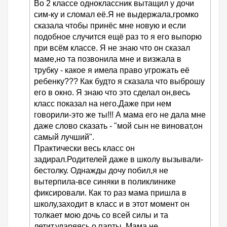
Во 2 классе одноклассник вытащил у дочи
сим-ку и сломал её.Я не выдержала,громко
сказала чтобы принёс мне новую и если
подобное случится ещё раз то я его выпорю
при всём классе. Я не знаю что он сказал
маме,но та позвонила мне и визжала в
трубку - какое я имела право угрожать её
ребенку??? Как будто я сказала что выброшу
его в окно. Я знаю что это сделал он,весь
класс показал на него.Даже при нем
говорили-это же ты!!! А мама его не дала мне
даже слово сказать - "мой сын не виноват,он
самый лучший".
Практически весь класс он
задирал.Родителей даже в школу вызывали-
бестолку. Однажды дочу побил,я не
вытерпила-все синяки в поликлинике
фиксировали. Как то раз мама пришла в
школу,заходит в класс и в этот момент он
толкает мою дочь со всей силы и та
летит,ударяясь о парты. Мама не