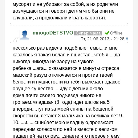
мусорят и не убирают за собой, а их родители
возмущаются и говорят детям что бы они не
слушали, а продолжали играть как хотят.
mnogoDETSTVO
Супер мама
Offline
Пт, 21.06.2013 - 21:28
#
несколько раз видела подобные темы....и мне
казалось я такая белая и пшистая...чтоб я ....да
никогда никогда не заору на чужого
ребенка....ага....оказывается в минуты стресса
мамский разум отключается и против твоей
белости и пушистости из тебя вылезает эдакое
орущее существо.....иду с детьми около
дома,почти своего подъезда никого не
трогаем.младшая (3 года) идет шагов на 5
впереди....тут из за моей спины на бешеной
скорости вылетают 3 мальчика на великах лет 9-
10.....и......сшибает мою младшую,проезжает
передним колесом по ней и вместе с великом
падает ей на голову.....знаете что первое я ему