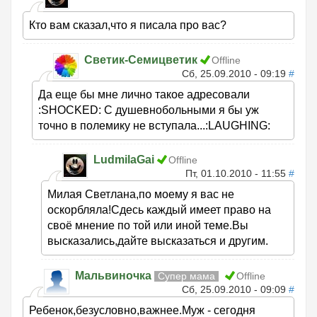
Кто вам сказал,что я писала про вас?
Светик-Семицветик
Offline
Сб, 25.09.2010 - 09:19
#
Да еще бы мне лично такое адресовали
:SHOCKED: С душевнобольными я бы уж
точно в полемику не вступала...:LAUGHING:
LudmilaGai
Offline
Пт, 01.10.2010 - 11:55
#
Милая Светлана,по моему я вас не
оскорбляла!Сдесь каждый имеет право на
своё мнение по той или иной теме.Вы
высказались,дайте высказаться и другим.
Мальвиночка
Супер мама
Offline
Сб, 25.09.2010 - 09:09
#
Ребенок,безусловно,важнее.Муж - сегодня