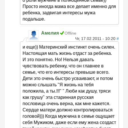
о роли мужчине в полноценной семье))
Просто иногда мама все делает именно для
ребенка, задвигая интересы мужа
подальше.
Амелия
Offline
Чт, 17.02.2011 - 10:20
#
и еще)) Материнский инстинкт очень силен.
Настоящая мать жизнь отдаст за ребенка.
И это понятно. Но! Нельзя давать
чувствовать ребенку, что он главнее в
семье, что его интересы превыше всего.
Дети это очень быстро усваивают, и потом
можно слышать "Я жизнь на тебя
положила, а ты.!!!" " Люби как душу, тряси
как грушу" эта старинная русская
пословица очень верна, как мне кажется.
Сердце матери должно контролироваться
головой))) Когда мужчина в семье ощущает
себя Мужиком, даже если ему жена создаст