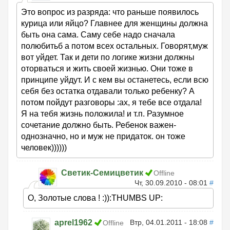
Это вопрос из разряда: что раньше появилось
курица или яйцо? Главнее для женщины должна
быть она сама. Саму себе надо сначала
полюбитьб а потом всех остальных. Говорят,муж
вот уйдет. Так и дети по логике жизни должны
оторваться и жить своей жизнью. Они тоже в
принципе уйдут. И с кем вы останетесь, если всю
себя без остатка отдавали только ребенку? А
потом пойдут разговоры :ах, я тебе все отдала!
Я на тебя жизнь положила! и т.п. Разумное
сочетание должно быть. Ребенок важен-
однозначно, но и муж не придаток. он тоже
человек))))))
Светик-Семицветик
Offline
Чт, 30.09.2010 - 08:01
#
О, Золотые слова ! :)):THUMBS UP:
aprel1962
Втр, 04.01.2011 - 18:08
#
Offline