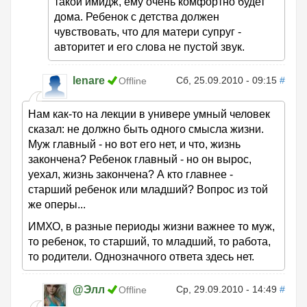
такой имидж, ему очень комфортно будет
дома. Ребенок с детства должен
чувствовать, что для матери супруг -
авторитет и его слова не пустой звук.
lenare
Сб, 25.09.2010 - 09:15
#
Offline
Нам как-то на лекции в универе умный человек
сказал: не должно быть одного смысла жизни.
Муж главный - но вот его нет, и что, жизнь
закончена? Ребенок главный - но он вырос,
уехал, жизнь закончена? А кто главнее -
старший ребенок или младший? Вопрос из той
же оперы...
ИМХО, в разные периоды жизни важнее то муж,
то ребенок, то старший, то младший, то работа,
то родители. Однозначного ответа здесь нет.
@Элл
Ср, 29.09.2010 - 14:49
#
Offline