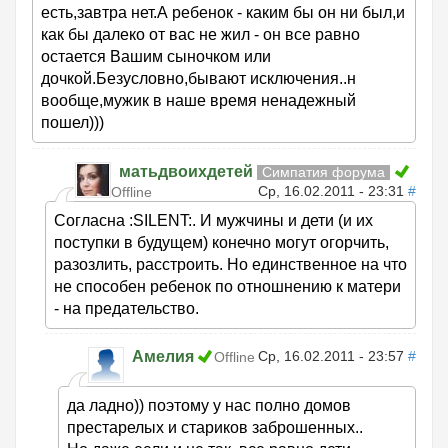
есть,завтра нет.А ребенок - каким бы он ни был,и
как бы далеко от вас не жил - он все равно
остается Вашим сыночком или
дочкой.Безусловно,бывают исключения..н
вообще,мужик в наше время ненадежный
пошел)))
матьдвоихдетей
Симпатия форума
Ср, 16.02.2011 - 23:31
#
Offline
Согласна :SILENT:. И мужчины и дети (и их
поступки в будущем) конечно могут огорчить,
разозлить, расстроить. Но единственное на что
не способен ребенок по отношнению к матери
- на предательство.
Амелия
Ср, 16.02.2011 - 23:57
#
Offline
да ладно)) поэтому у нас полно домов
престарелых и стариков заброшенных..