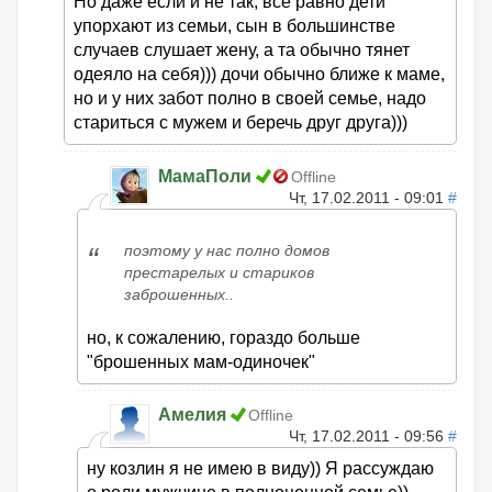
Но даже если и не так, все равно дети
упорхают из семьи, сын в большинстве
случаев слушает жену, а та обычно тянет
одеяло на себя))) дочи обычно ближе к маме,
но и у них забот полно в своей семье, надо
стариться с мужем и беречь друг друга)))
МамаПоли
Offline
Чт, 17.02.2011 - 09:01
#
поэтому у нас полно домов
престарелых и стариков
заброшенных..
но, к сожалению, гораздо больше
"брошенных мам-одиночек"
Амелия
Offline
Чт, 17.02.2011 - 09:56
#
ну козлин я не имею в виду)) Я рассуждаю