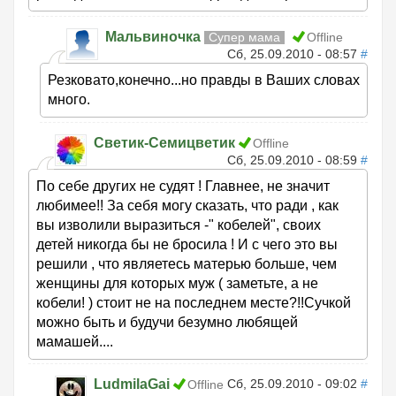
Мальвиночка
Супер мама
Offline
Сб, 25.09.2010 - 08:57
#
Резковато,конечно...но правды в Ваших словах
много.
Светик-Семицветик
Offline
Сб, 25.09.2010 - 08:59
#
По себе других не судят ! Главнее, не значит
любимее!! За себя могу сказать, что ради , как
вы изволили выразиться -" кобелей", своих
детей никогда бы не бросила ! И с чего это вы
решили , что являетесь матерью больше, чем
женщины для которых муж ( заметьте, а не
кобели! ) стоит не на последнем месте?!!Сучкой
можно быть и будучи безумно любящей
мамашей....
LudmilaGai
Сб, 25.09.2010 - 09:02
#
Offline