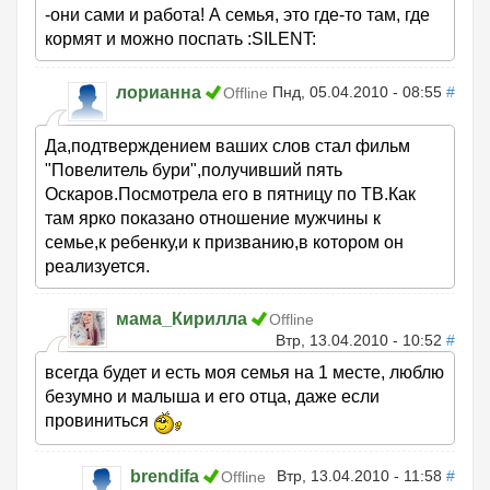
-они сами и работа! А семья, это где-то там, где
кормят и можно поспать :SILENT:
лорианна
Пнд, 05.04.2010 - 08:55
#
Offline
Да,подтверждением ваших слов стал фильм
"Повелитель бури",получивший пять
Оскаров.Посмотрела его в пятницу по ТВ.Как
там ярко показано отношение мужчины к
семье,к ребенку,и к призванию,в котором он
реализуется.
мама_Кирилла
Offline
Втр, 13.04.2010 - 10:52
#
всегда будет и есть моя семья на 1 месте, люблю
безумно и малыша и его отца, даже если
провиниться
brendifa
Втр, 13.04.2010 - 11:58
#
Offline