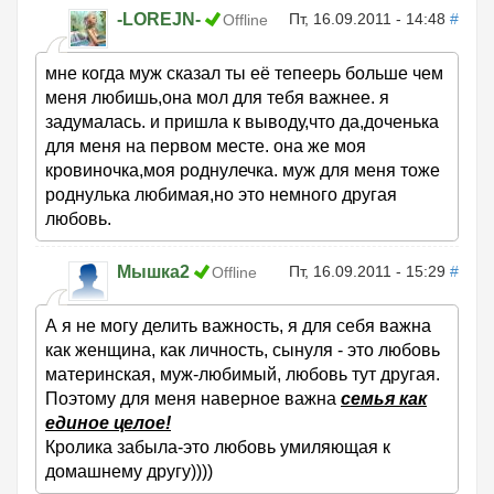
-LOREJN-
Пт, 16.09.2011 - 14:48
#
Offline
мне когда муж сказал ты её тепеерь больше чем
меня любишь,она мол для тебя важнее. я
задумалась. и пришла к выводу,что да,доченька
для меня на первом месте. она же моя
кровиночка,моя роднулечка. муж для меня тоже
роднулька любимая,но это немного другая
любовь.
Мышка2
Пт, 16.09.2011 - 15:29
#
Offline
А я не могу делить важность, я для себя важна
как женщина, как личность, сынуля - это любовь
материнская, муж-любимый, любовь тут другая.
Поэтому для меня наверное важна
семья как
единое целое!
Кролика забыла-это любовь умиляющая к
домашнему другу))))