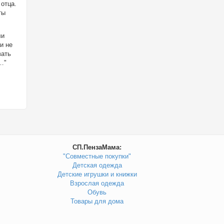
 отца.
ты
ли
и не
вать
…"
СП.ПензаМама:
"Совместные покупки"
Детская одежда
Детские игрушки и книжки
Взрослая одежда
Обувь
Товары для дома