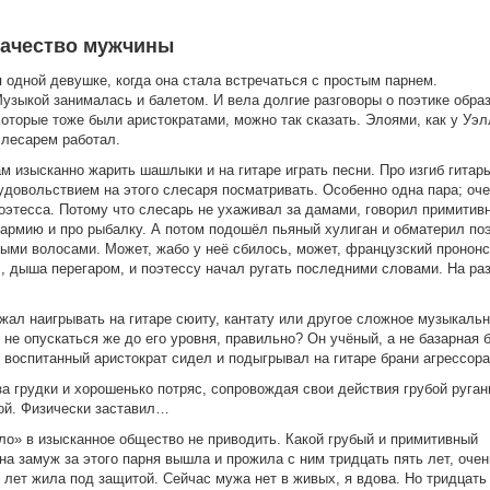
качество мужчины
ья одной девушке, когда она стала встречаться с простым парнем.
узыкой занималась и балетом. И вела долгие разговоры о поэтике обра
оторые тоже были аристократами, можно так сказать. Элоями, как у Уэл
слесарем работал.
ам изысканно жарить шашлыки и на гитаре играть песни. Про изгиб гитар
удовольствием на этого слесаря посматривать. Особенно одна пара; оч
поэтесса. Потому что слесарь не ухаживал за дамами, говорил примитив
 армию и про рыбалку. А потом подошёл пьяный хулиган и обматерил поэ
быми волосами. Может, жабо у неё сбилось, может, французский прононс
л, дыша перегаром, и поэтессу начал ругать последними словами. На ра
жал наигрывать на гитаре сюиту, кантату или другое сложное музыкаль
не опускаться же до его уровня, правильно? Он учёный, а не базарная б
о воспитанный аристократ сидел и подыгрывал на гитаре брани агрессора
за грудки и хорошенько потряс, сопровождая свои действия грубой руган
сой. Физически заставил…
о» в изысканное общество не приводить. Какой грубый и примитивный
на замуж за этого парня вышла и прожила с ним тридцать пять лет, очен
ь лет жила под защитой. Сейчас мужа нет в живых, я вдова. Но тридцать