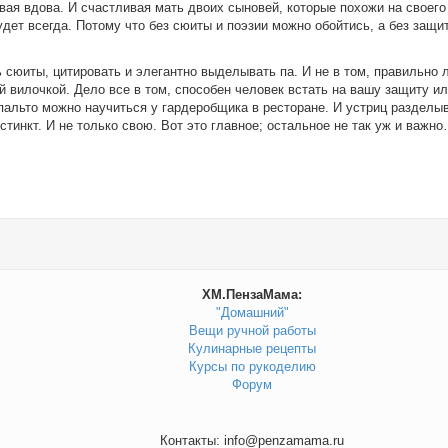
вая вдова. И счастливая мать двоих сыновей, которые похожи на своего
будет всегда. Потому что без сюиты и поэзии можно обойтись, а без защи
 сюиты, цитировать и элегантно выделывать па. И не в том, правильно 
й вилочкой. Дело все в том, способен человек встать на вашу защиту ил
 пальто можно научиться у гардеробщика в ресторане. И устриц разделы
тинкт. И не только свою. Вот это главное; остальное не так уж и важно
ХМ.ПензаМама:
"Домашний"
Вещи ручной работы
Кулинарные рецепты
Курсы по рукоделию
Форум
Контакты: info@penzamama.ru