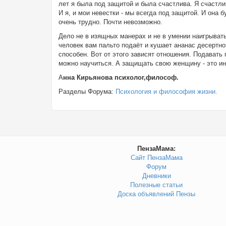
лет я была под защитой и была счастлива. Я счастли
И я, и мои невестки - мы всегда под защитой. И она 
очень трудно. Почти невозможно.
Дело не в изящных манерах и не в умении наигрывать
человек вам пальто подаёт и кушает ананас десертно
способен. Вот от этого зависят отношения. Подавать
можно научиться. А защищать свою женщину - это инс
А
нна Кирьянова психолог,философ.
Разделы Форума:
Психология и философия жизни.
ПензаМама:
Сайт ПензаМама
Форум
Дневники
Полезные статьи
Доска объявлений Пензы