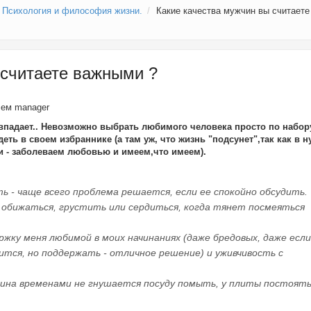
Психология и философия жизни.
Какие качества мужчин вы считаете
 считаете важными ?
елем
manager
овпадает.. Невозможно выбрать любимого человека просто по набор
деть в своем избраннике (а там уж, что жизнь "подсунет",так как в 
 - заболеваем любовью и имеем,что имеем).
ь - чаще всего проблема решается, если ее спокойно обсудить.
 обижаться, грустить или сердиться, когда тянет посмеяться
ржку меня любимой в моих начинаниях (даже бредовых, даже если
вится, но поддержать - отличное решение) и уживчивость с
чина временами не гнушается посуду помыть, у плиты постоят