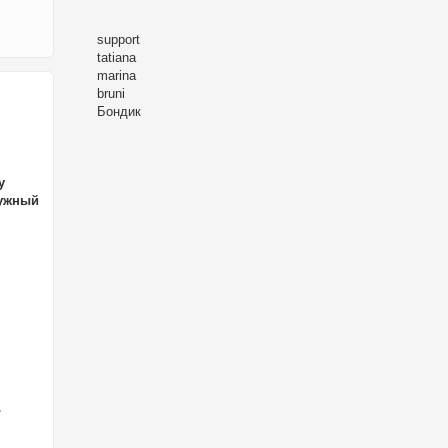
support
tatiana
marina
bruni
Бондик
у
нужный
ь