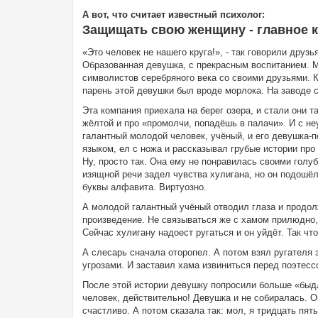
А вот, что считает известный психолог:
Защищать свою женщину - главное 
«Это человек не нашего круга!», - так говорили друз
Образованная девушка, с прекрасным воспитанием. М
символистов серебряного века со своими друзьями. К
парень этой девушки был вроде морлока. На заводе 
Эта компания приехала на берег озера, и стали они т
жёлтой и про «промолчи, попадёшь в палачи». И с не
галантный молодой человек, учёный, и его девушка-
языком, ел с ножа и рассказывал грубые истории про
Ну, просто так. Она ему не понравилась своими голу
изящной речи задел чувства хулигана, но он подошё
буквы алфавита. Виртуозно.
А молодой галантный учёный отводил глаза и продол
произведение. Не связываться же с хамом прилюдно, 
Сейчас хулигану надоест ругаться и он уйдёт. Так чт
А слесарь сначала оторопел. А потом взял ругателя 
угрозами. И заставил хама извиниться перед поэтес
После этой истории девушку попросили больше «быдл
человек, действительно! Девушка и не собиралась. О
счастливо. А потом сказала так: мол, я тридцать пят