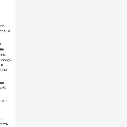
зов
лса. А
ы
ень
ным
тессу.
 в
зные
ное
аба.
.
ью и
ь
 пять