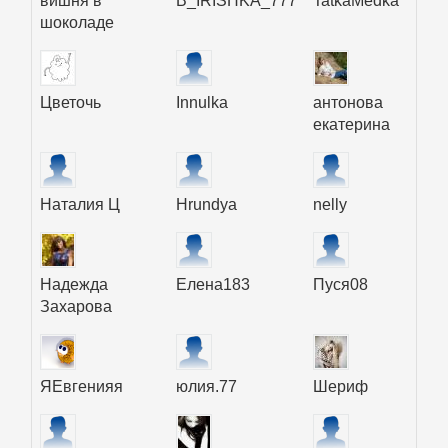
вишня в
B_IRISHKA_777
TatkaMedka
шоколаде
Цветочь
Innulka
антонова
екатерина
Наталия Ц
Hrundya
nelly
Надежда
Елена183
Пуся08
Захарова
ЯЕвгенияя
юлия.77
Шериф