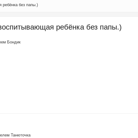
 ребёнка без папы.)
воспитывающая ребёнка без папы.)
елем
Бондик
ателем
Танюточка