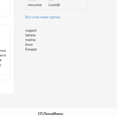
люсьена
Lusia@
Все участники группы
support
tatiana
marina
bruni
Бондик
очка
аете
в
у
СП.ПензаМама: