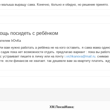
о малыша выращу сама. Конечно, больно и обидно, но решение принято.
ощь посидеть с ребёнком
вателем
IrОчКа
и вам нужно работать а ребёнка не на кого оставить. я сама мама один
в садик пока нет возможности отдать. предлагаю вариант : пока вы работ
ас устраивает пишите в личку или на почту
i.vichkanova@mail.ru
. снимаю 
е. если финансов не хватает. так дешевле вам за квартиту платить. жд
 посидеть с ребёнком
ХМ.ПензаМама: