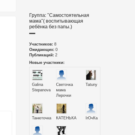
Группа: "Самостоятельная
мама"( воспитывающая
ребёнка без папы.)
Участников:
8
Ожидающих:
0
Публикаций:
2
Новые участники:
Galina
Светочка
Tatuny
Stepanova
мама
Лерочки
Танюточка
КАТЕНЬКА
IrОчКа