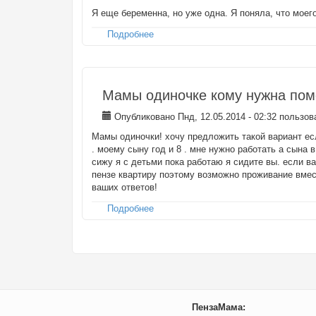
Я еще беременна, но уже одна. Я поняла, что моег
Подробнее
о Я уже одна
Мамы одиночке кому нужна пом
Опубликовано Пнд, 12.05.2014 - 02:32 пользо
Мамы одиночки! хочу предложить такой вариант есл
. моему сыну год и 8 . мне нужно работать а сына 
сижу я с детьми пока работаю я сидите вы. если в
пензе квартиру поэтому возможно проживание вмест
ваших ответов!
Подробнее
о Мамы одиночке кому нужна помощь
ПензаМама: