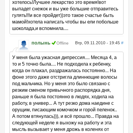
хотелось!Лучшее лекарство это время!вот
выпадет снежок и вы уже большие отправитесь
гулять!!!и все пройдет))это такое счастье быть
мамой!хотела написать чтобы вы ели побольше
шоколада,и вспомнила....
полынь
Втр, 09.11.2010 - 19:45
#
Offline
У меня была ужасная дипрессия.... Месяца 4, а
то и 5 точно была.... Не подходила к ребенку,
когда он плакал, раздражалась постоянно... На
фоне этого даже отстригла длиннющие волосы
под мальчика. Но у меня это было связано с
резким сменом привычного распорядка дня,
раньше я была постоянно в людях, ходила на
работу, в универ... А тут резко дома наедине с
орущим, писающим комочком и горой пеленок..
А потом втянулась))), и всё прошло... Правда на
следующей неделе я выхожу на работу и эта
мысль вызывает у меня дрожь в коленях от