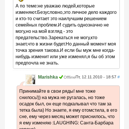
А по теме:не уважаю людей,которые
изменяют.Безусловно,это личное дело каждого
и кто-то считает это наилучшим решением
семейных проблем.И судить однозначно не
могу,но на мой взгляд - это
предательство.Зарекаться не могу,кто
знает,что в жизни будет.Но данный момент моя
точка зрения такова.И если бы муж мне когда-
нибудь изменит или уже изменял,я бы об этом
предпочла не знать.
Marishka
Пт, 12.11.2010 - 18:57
#
Offline
Принимайте в свои ряды! мне тоже
снилось!)) на мужа не ругалась, но тоже
осадок был, он еще подкалывал что там за
тетка была) Но знаете, я ему отомстила, в его
сне, ему через месяц может приснилось, что
я ему изменяю :LAUGHING: Санта-Барбара