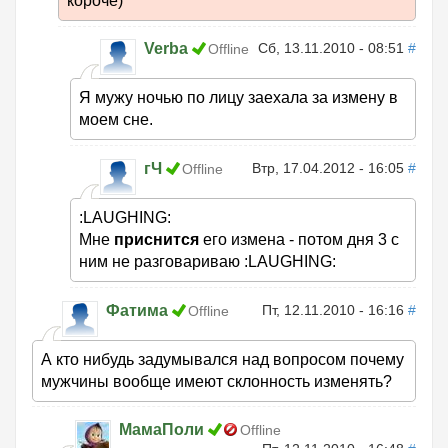
короче)
Verba
Сб, 13.11.2010 - 08:51
#
Offline
Я мужу ночью по лицу заехала за измену в
моем сне.
гЧ
Втр, 17.04.2012 - 16:05
#
Offline
:LAUGHING:
Мне
приснится
его измена - потом дня 3 с
ним не разговариваю :LAUGHING:
Фатима
Пт, 12.11.2010 - 16:16
#
Offline
А кто нибудь задумывался над вопросом почему
мужчины вообще имеют склонность изменять?
МамаПоли
Offline