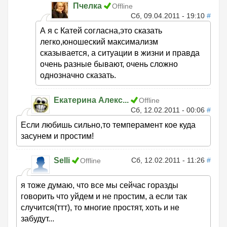
Пчелка
Offline
Сб, 09.04.2011 - 19:10
#
А я с Катей согласна,это сказать
легко,юношеский максимализм
сказывается, а ситуации в жизни и правда
очень разные бывают, очень сложно
однозначно сказать.
Екатерина Алекс...
Offline
Сб, 12.02.2011 - 00:06
#
Если любишь сильно,то темперамент кое куда
засунем и простим!
Selli
Сб, 12.02.2011 - 11:26
#
Offline
я тоже думаю, что все мы сейчас горазды
говорить что уйдем и не простим, а если так
случится(ттт), то многие простят, хоть и не
забудут...