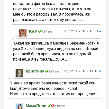
во-во тажа фигня была... только мне
приснился не сам факт измены, а то что он
мне об этом расскзывал, я проснулась, аж
расплакалась... а потом ему досталось....
KAV
Пт, 12.11.2010 - 18:51
#
Offline
ТАкая же фигня...за 8 месяцев беременности я
уже 2-х любовниц мужа видела во сне...Второй
раз такой бред приснился, что он ей домой
привел..а я выгоняла....УЖАС!!!
Кристина
Пт, 12.11.2010 - 14:13
#
Offline
У меня во время беременности тоже такой сон
был)))тоже влетело по первое число!
Измена-это предательство!этому нет прощения!
МамаПоли
Offline