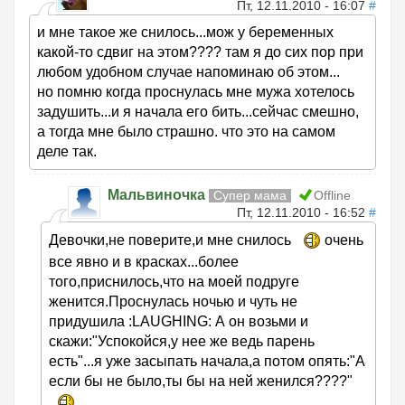
Пт, 12.11.2010 - 16:07
#
и мне такое же снилось...мож у беременных
какой-то сдвиг на этом???? там я до сих пор при
любом удобном случае напоминаю об этом...
но помню когда проснулась мне мужа хотелось
задушить...и я начала его бить...сейчас смешно,
а тогда мне было страшно. что это на самом
деле так.
Мальвиночка
Супер мама
Offline
Пт, 12.11.2010 - 16:52
#
Девочки,не поверите,и мне снилось
очень
все явно и в красках...более
того,приснилось,что на моей подруге
женится.Проснулась ночью и чуть не
придушила :LAUGHING: А он возьми и
скажи:"Успокойся,у нее же ведь парень
есть"...я уже засыпать начала,а потом опять:"А
если бы не было,ты бы на ней женился????"