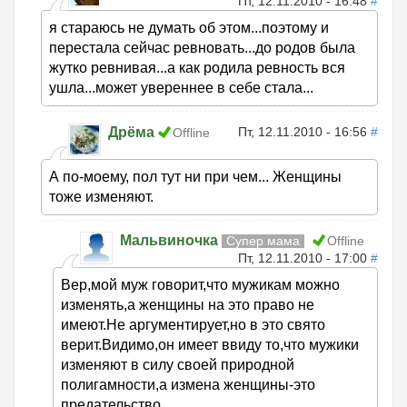
Пт, 12.11.2010 - 16:48
#
я стараюсь не думать об этом...поэтому и
перестала сейчас ревновать...до родов была
жутко ревнивая...а как родила ревность вся
ушла...может увереннее в себе стала...
Дрёма
Пт, 12.11.2010 - 16:56
#
Offline
А по-моему, пол тут ни при чем... Женщины
тоже изменяют.
Мальвиночка
Супер мама
Offline
Пт, 12.11.2010 - 17:00
#
Вер,мой муж говорит,что мужикам можно
изменять,а женщины на это право не
имеют.Не аргументирует,но в это свято
верит.Видимо,он имеет ввиду то,что мужики
изменяют в силу своей природной
полигамности,а измена женщины-это
предательство.