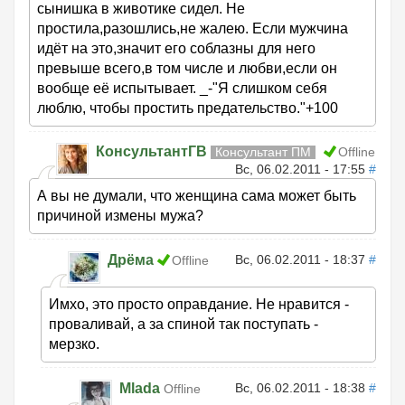
сынишка в животике сидел. Не
простила,разошлись,не жалею. Если мужчина
идёт на это,значит его соблазны для него
превыше всего,в том числе и любви,если он
вообще её испытывает. _-"Я слишком себя
люблю, чтобы простить предательство."+100
КонсультантГВ
Консультант ПМ
Offline
Вс, 06.02.2011 - 17:55
#
А вы не думали, что женщина сама может быть
причиной измены мужа?
Дрёма
Вс, 06.02.2011 - 18:37
#
Offline
Имхо, это просто оправдание. Не нравится -
проваливай, а за спиной так поступать -
мерзко.
Mlada
Вс, 06.02.2011 - 18:38
#
Offline