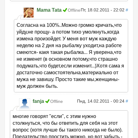
Mama Tata
Пт, 18.02.2011 - 22:02
#
Offline
Согласна на 100%..Можно громко кричать,что
уйду,не прощу- а потом тихо умолкнуть,когда
измена произойдет. У меня вот муж каждую
неделю на 2 дня на рыбалку уходит,на работе
смеются- какя такая рыбалка... Я уверена,что
не изменет (в основном потому,что страшно
подумать,что будет,если изменит...)Хотя сама я
достаточно самостоятельна,материально от
мужа не завишу. Просто такие мы,женщины-
муж должен быть.
fanja
Пнд, 14.02.2011 - 00:24
#
Offline
многие говорят "если", с этим нужно
столкнуться, что бы ответить для себя на этот
вопрос (хотя лучше бы такого никогда не было).
Предательство простить можно, но вот забыть -