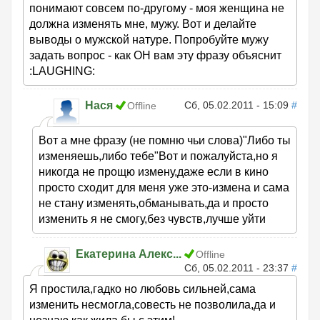
понимают совсем по-другому - моя женщина не
должна изменять мне, мужу. Вот и делайте
выводы о мужской натуре. Попробуйте мужу
задать вопрос - как ОН вам эту фразу объяснит
:LAUGHING:
Нася
Сб, 05.02.2011 - 15:09
#
Offline
Вот а мне фразу (не помню чьи слова)"Либо ты
изменяешь,либо тебе"Вот и пожалуйста,но я
никогда не прощю измену,даже если в кино
просто сходит для меня уже это-измена и сама
не стану изменять,обманывать,да и просто
изменить я не смогу,без чувств,лучше уйти
Екатерина Алекс...
Offline
Сб, 05.02.2011 - 23:37
#
Я простила,гадко но любовь сильней,сама
изменить несмогла,совесть не позволила,да и