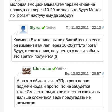
молодая,эмоциональная,темпераментная-не
прощу,а лет через 10-20 не знаю что будет.Может
по "рогам" настучу ему,да забуду?
Жужа
Пт, 11.02.2011 - 22:13
#
Offline
Климова Екатерина,вы не обижайтесь,но если
он изменит вам лет через 10-20(ттт),то "рога"
будут, к сожалению, не у него,а у вас и забыть
это врятли получится(((
Шоколад
Offline
Вс, 13.02.2011 - 20:57
#
А на что обижаться-то?Про рога верно
подмечено,да и про то,что не забудется
тоже.Смысл в том,что не известно как жизнь
дальше сложиться,ведь предугадать не
возможно.