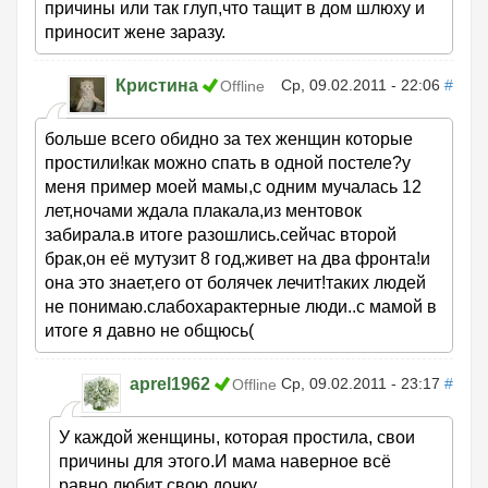
причины или так глуп,что тащит в дом шлюху и
приносит жене заразу.
Кристина
Ср, 09.02.2011 - 22:06
#
Offline
больше всего обидно за тех женщин которые
простили!как можно спать в одной постеле?у
меня пример моей мамы,с одним мучалась 12
лет,ночами ждала плакала,из ментовок
забирала.в итоге разошлись.сейчас второй
брак,он её мутузит 8 год,живет на два фронта!и
она это знает,его от болячек лечит!таких людей
не понимаю.слабохарактерные люди..с мамой в
итоге я давно не общюсь(
aprel1962
Ср, 09.02.2011 - 23:17
#
Offline
У каждой женщины, которая простила, свои
причины для этого.И мама наверное всё
равно любит свою дочку.