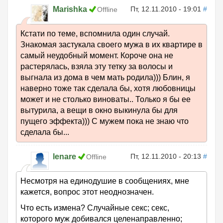
Marishka
Пт, 12.11.2010 - 19:01
#
Offline
Кстати по теме, вспомнила один случай.
Знакомая застукала своего мужа в их квартире в
самый неудобный момент. Короче она не
растерялась, взяла эту тетку за волосы и
выгнала из дома в чем мать родила))) Блин, я
наверно тоже так сделала бы, хотя любовницы
может и не столько виноваты.. Только я бы ее
вытурила, а вещи в окно выкинула бы для
пущего эффекта))) С мужем пока не знаю что
сделала бы...
lenare
Пт, 12.11.2010 - 20:13
#
Offline
Несмотря на единодушие в сообщениях, мне
кажется, вопрос этот неоднозначен.
Что есть измена? Случайные секс; секс,
которого муж добивался целенаправленно;