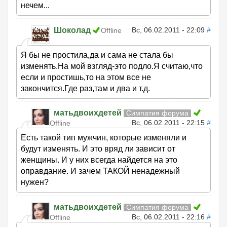
нечем...
Шоколад
Вс, 06.02.2011 - 22:09
#
Offline
Я бы не простила,да и сама не стала бы
изменять.На мой взгляд-это подло.Я считаю,что
если и простишь,то на этом все не
закончится.Где раз,там и два и т.д.
матьдвоихдетей
Симпатия форума
Вс, 06.02.2011 - 22:15
#
Offline
Есть такой тип мужчин, которые изменяли и
будут изменять. И это вряд ли зависит от
женщины. И у них всегда найдется на это
оправдание. И зачем ТАКОЙ ненадежный
нужен?
матьдвоихдетей
Симпатия форума
Вс, 06.02.2011 - 22:16
#
Offline