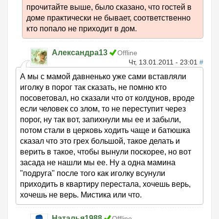
прочитайте выше, было сказано, что гостей в
доме практически не бывает, соответственно
кто попало не приходит в дом.
Александра13
Offline
Чт, 13.01.2011 - 23:01
#
А мы с мамой давненько уже сами вставляли
иголку в порог так сказать, не помню кто
посоветовал, но сказали что от колдунов, вроде
если человек со злом, то не переступит через
порог, ну так вот, запихнули мы ее и забыли,
потом стали в церковь ходить чаще и батюшка
сказал что это грех большой, такое делать и
верить в такое, чтобы вынули поскорее, но вот
засада не нашли мы ее. Ну а одна мамина
"подруга" после того как иголку всунули
приходить в квартиру перестала, хочешь верь,
хочешь не верь. Мистика или что.
Наталья1988
Offline