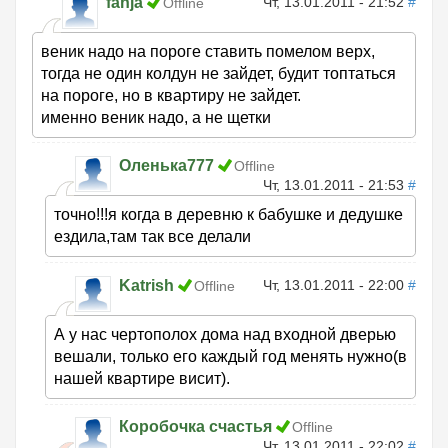
fanja
Чт, 13.01.2011 - 21:52
#
Offline
веник надо на пороге ставить помелом верх,
тогда не один колдун не зайдет, будит топтаться
на пороге, но в квартиру не зайдет.
именно веник надо, а не щетки
Оленька777
Offline
Чт, 13.01.2011 - 21:53
#
точно!!!я когда в деревню к бабушке и дедушке
ездила,там так все делали
Katrish
Чт, 13.01.2011 - 22:00
#
Offline
А у нас чертополох дома над входной дверью
вешали, только его каждый год менять нужно(в
нашей квартире висит).
Коробочка счастья
Offline
Чт, 13.01.2011 - 22:02
#