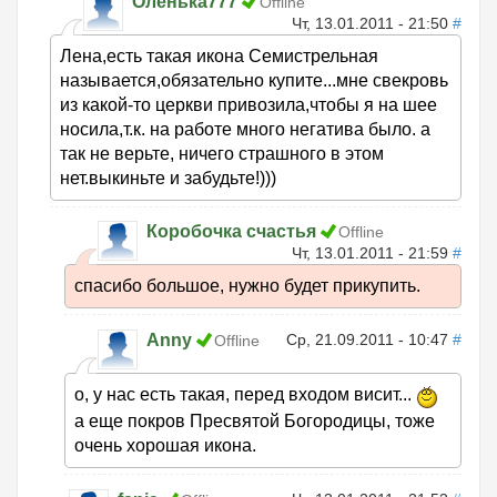
Оленька777
Offline
Чт, 13.01.2011 - 21:50
#
Лена,есть такая икона Семистрельная
называется,обязательно купите...мне свекровь
из какой-то церкви привозила,чтобы я на шее
носила,т.к. на работе много негатива было. а
так не верьте, ничего страшного в этом
нет.выкиньте и забудьте!)))
Коробочка счастья
Offline
Чт, 13.01.2011 - 21:59
#
спасибо большое, нужно будет прикупить.
Anny
Ср, 21.09.2011 - 10:47
#
Offline
о, у нас есть такая, перед входом висит...
а еще покров Пресвятой Богородицы, тоже
очень хорошая икона.