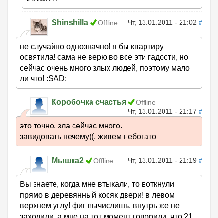
Shinshilla
Чт, 13.01.2011 - 21:02
#
Offline
не случайно однозначно! я бы квартиру
освятила! сама не верю во все эти гадости, но
сейчас очень много злых людей, поэтому мало
ли что! :SAD:
Коробочка счастья
Offline
Чт, 13.01.2011 - 21:17
#
это точно, зла сейчас много.
завидовать нечему((, живем небогато
Мышка2
Чт, 13.01.2011 - 21:19
#
Offline
Вы знаете, когда мне втыкали, то воткнули
прямо в деревянный косяк двери! в левом
верхнем углу! фиг вычислишь. внутрь же не
заходили. а мне на тот момент говорили, что 21