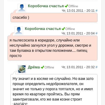
Коробочка счастья
Offline
Чт, 13.01.2011 - 20:11
#
спасибо )
Коробочка счастья
Offline
Чт, 13.01.2011 - 20:04
#
я пылесосила в коридоре, случайно или
неслучайно загнулся угол у дорожки, смотрю и
там булавка в открытом положении.... пипец
просто
Дрёма
Чт, 13.01.2011 - 20:32
#
Offline
Ну значит и в косяке не случайно. Но вам зато
проще определить недоброжелателя, он
значит не только у порога топтался, но и имел
время по квартире пройтись. Вы прям
заинтриговали, кто же вам козни строит
:ANGRY: