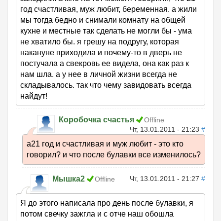
год счастливая, муж любит, беременная. а жили
мы тогда бедно и снимали комнату на общей
кухне и местные так сделать не могли бы - ума
не хватило бы. я грешу на подругу, которая
накануне приходила и почему-то в дверь не
постучала а свекровь ее видела, она как раз к
нам шла. а у нее в личной жизни всегда не
складывалось. так что чему завидовать всегда
найдут!
Коробочка счастья
Offline
Чт, 13.01.2011 - 21:23
#
а21 год и счастливая и муж любит - это кто
говорил? и что после булавки все изменилось?
Мышка2
Чт, 13.01.2011 - 21:27
#
Offline
Я до этого написала про день после булавки, я
потом свечку зажгла и с отче наш обошла