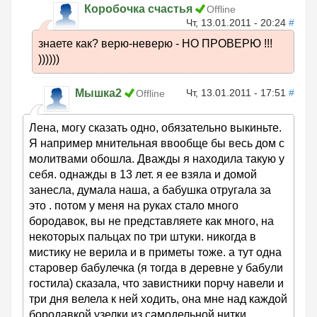
Коробочка счастья
Offline
Чт, 13.01.2011 - 20:24
#
знаете как? верю-неверю - НО ПРОВЕРЮ !!!
))))))
Мышка2
Чт, 13.01.2011 - 17:51
#
Offline
Лена, могу сказать одно, обязательно выкиньте.
Я например мнительная ввообще бы весь дом с
молитвами обошла. Дважды я находила такую у
себя. однажды в 13 лет. я ее взяла и домой
занесла, думала наша, а бабушка отругала за
это . потом у меня на руках стало много
бородавок, вы не представляете как много, на
некоторых пальцах по три штуки. никогда в
мистику не верила и в приметы тоже. а тут одна
старовер бабулечка (я тогда в деревне у бабули
гостила) сказала, что завистники порчу навели и
три дня велела к ней ходить, она мне над каждой
бородавкой узелки из самодельной нитки