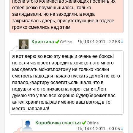
после этого количество желающих посетить их
отдел резко поуменьшилось, только
заглядывали, но не заходили. а когда
закрывалась дверь, присутствующие в отделе
громко смеялись над этим.
Кристина
Чт, 13.01.2011 - 22:53
#
Offline
я вот верю во всю эту вещь!и очень ее боюсь!
но если человек навредить хочет,он это много
как сделать может.поэтому не только косяки
смотреть надо.для начало пускать домой не кого
папало,квартиру осветить.слышала что в
подушки что то пихают,на порог сыпят.Лен
думаю что у вас все хорошо будет,бережет вас
ангел хранитель,раз именно ваш взгляд в то
место направил!
Коробочка счастья
Offline
Пт, 14.01.2011 - 00:05
#