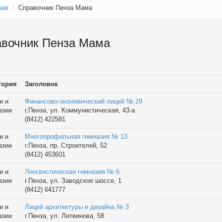
ная
Справочник Пенза Мама
вочник Пенза Мама
гория
Заголовок
и и
Финансово-экономический лицей № 29
азии
г.Пенза, ул. Коммунистическая, 43-а
(8412) 422581
и и
Многопрофильная гимназия № 13
азии
г.Пенза, пр. Строителей, 52
(8412) 453601
и и
Лингвистическая гимназия № 6
азии
г.Пенза, ул. Заводское шоссе, 1
(8412) 641777
и и
Лицей архитектуры и дизайна № 3
азии
г.Пенза, ул. Литвинова, 58