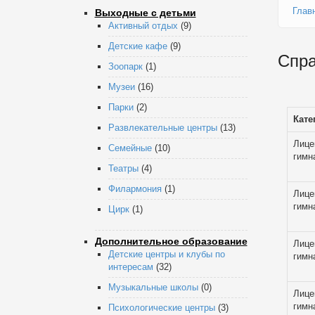
Глав
Выходные с детьми
Активный отдых
(9)
Детские кафе
(9)
Спра
Зоопарк
(1)
Музеи
(16)
Парки
(2)
Кате
Развлекательные центры
(13)
Лице
Семейные
(10)
гимн
Театры
(4)
Филармония
(1)
Лице
гимн
Цирк
(1)
Дополнительное образование
Лице
Детские центры и клубы по
гимн
интересам
(32)
Музыкальные школы
(0)
Лице
гимн
Психологические центры
(3)