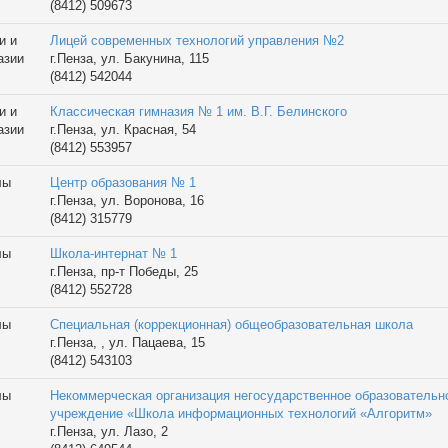
(8412) 509673
и и
Лицей современных технологий управления №2
азии
г.Пенза, ул. Бакунина, 115
(8412) 542044
и и
Классическая гимназия № 1 им. В.Г. Белинского
азии
г.Пенза, ул. Красная, 54
(8412) 553957
лы
Центр образования № 1
г.Пенза, ул. Воронова, 16
(8412) 315779
лы
Школа-интернат № 1
г.Пенза, пр-т Победы, 25
(8412) 552728
лы
Специальная (коррекционная) общеобразовательная школа
г.Пенза, , ул. Пацаева, 15
(8412) 543103
лы
Некоммерческая организация негосударственное образовательн
учреждение «Школа информационных технологий «Алгоритм»
г.Пенза, ул. Лазо, 2