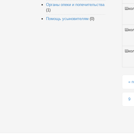
Органы опеки и попечительства
Шко
(1)
Помощь усыновителям
(0)
Шко
Шко
Стр
« 
9