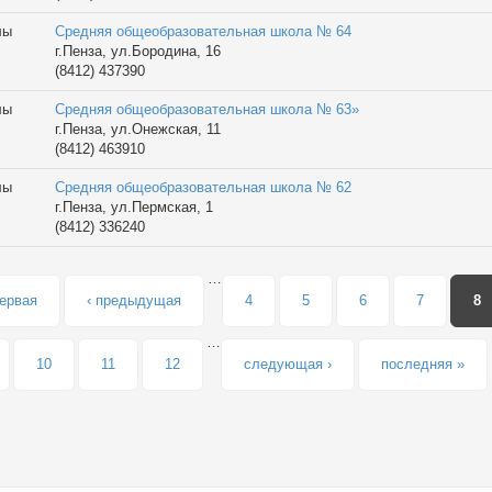
лы
Средняя общеобразовательная школа № 64
г.Пенза, ул.Бородина, 16
(8412) 437390
лы
Средняя общеобразовательная школа № 63»
г.Пенза, ул.Онежская, 11
(8412) 463910
лы
Средняя общеобразовательная школа № 62
г.Пенза, ул.Пермская, 1
(8412) 336240
…
аницы
первая
‹ предыдущая
4
5
6
7
8
…
10
11
12
следующая ›
последняя »