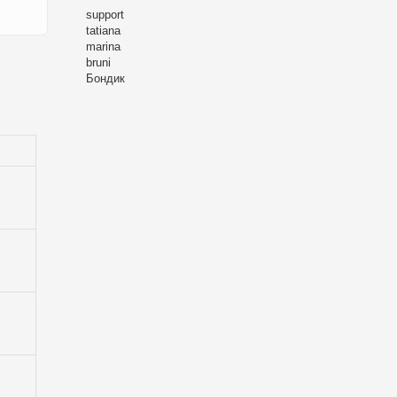
support
tatiana
marina
bruni
Бондик