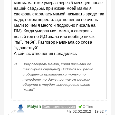
моя мама тоже умерла через 5 месяцев после
нашей свадьбы. при жизни моей мамы я
свекровь старалась мамой называть,вроде так
надо, потом перестала,отношения не очень
были (о чем я много и подробно писала на
ПМ), Когда умерла моя мама, я свекровь
целый год по И,О звала или вообще никак:
"ты", "тебя". Разговор начинала со слова
"здравствуй".
А сейчас отношения наладились
Зову свекровь мамой, хотя называю ее
так скрипя сердцем(( Видимся мы редко
и общаемся практически только по
телефону, но даже при таком редком
общении с трудом выговариваю слово
"мама".
Malysh
Симпатия форума
Offline
Чт, 02.02.2012 - 19:52
#