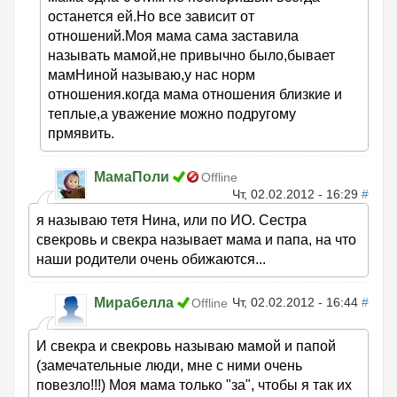
останется ей.Но все зависит от
отношений.Моя мама сама заставила
называть мамой,не привычно было,бывает
мамНиной называю,у нас норм
отношения.когда мама отношения близкие и
теплые,а уважение можно подругому
прмявить.
МамаПоли
Offline
Чт, 02.02.2012 - 16:29
#
я называю тетя Нина, или по ИО. Сестра
свекровь и свекра называет мама и папа, на что
наши родители очень обижаются...
Мирабелла
Чт, 02.02.2012 - 16:44
#
Offline
И свекра и свекровь называю мамой и папой
(замечательные люди, мне с ними очень
повезло!!!) Моя мама только "за", чтобы я так их