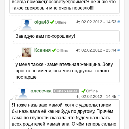
всегда поможет,посоветует,поймет.Я не знаю что
такое свекровь и мне очень повезло!!!!!
olga48
Чт, 02.02.2012 - 14:53
#
Offline
Завидую вам по-хорошему!
Ксения
Чт, 02.02.2012 - 23:44
#
Offline
у меня также - замечательная женщина. Зову
просто по имени, она моя подружка, только
постарше
олесечка
Супер мама
Offline
Чт, 02.02.2012 - 14:45
#
Я тоже называю мамой, хотя с удовольствием
бы называла её как нибудь по другому. Причём
сама по глупости сказала что будем называть
всех родителей мама/папа. О чём теперь сильно