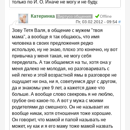
только по И. О. Иначе не могу и не буду.
Катеринка
Виртуоз общения
Offline
Пт, 03.02.2012 - 09:54
#
Зову Тетя Валя, в общение с мужем "твоя
мама", а вообще я так общаюсь, что имя
человека в своих предложения редко
использую, ну не знаю, плохо это конечно, ну вот
привычка у меня такая, не могу себя
переделать. А так общаемся на ты, хотя она у
меня далеко не молодая, но разговаривать с
ней легко и этой возрастной ямы в разговоре не
ощущает ни она, ни я, советуемся друг с другом,
да и знакомы уже 9 лет, а кажется даже что
больше. А вообще слово свекровь я не люблю,
грубое оно какое-то. А вот у мужа с моими
родителями до смешного. Он не называет их
вообще никак, хотя отношения тоже хорошие.
Он говорит, что мамой и папой называть не
может, ну как и я его маму тоже мамой назвать