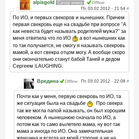
alpisgold
Супер мама
Offline
Пт, 03.02.2012 - 21:54
#
По ИО, и первых свекоров и нынешних. Причем
первая свекровь еще на свадьбе при вопросе "А
как невеста будет называть родителей мужа?" за
меня ответила что по ИО
а вот нынешних как
то так получается, не смогу я называть свекровь
мамой, а вот свекра отцом могу. А вообще скоро
они окончательно станут бабой Таней и дедом
Сергеем :LAUGHING:
Вредина
Пт, 03.02.2012 - 22:08
#
Offline
Почти как у меня, первую свекровь по ИО, та
же ситуация была на свадьбе
Про свекра
так же могла папой называть, он был хорошим
человеком. А нынешнюю сначала по ИО, а
потом как то само вылетело мама, ну вот так
мама а иногда по ИО. Она замечательная
женщина и всегда на моей стороне а не на