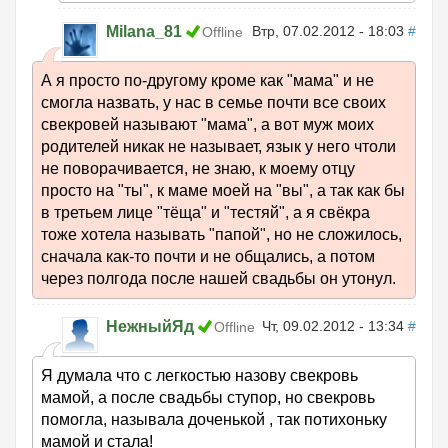
Milana_81
Втр, 07.02.2012 - 18:03
#
Offline
А я просто по-другому кроме как "мама" и не
смогла назвать, у нас в семье почти все своих
свекровей называют "мама", а вот муж моих
родителей никак не называет, язык у него чтоли
не поворачивается, не знаю, к моему отцу
просто на "ты", к маме моей на "вы", а так как бы
в третьем лице "тёща" и "тестяй", а я свёкра
тоже хотела называть "папой", но не сложилось,
сначала как-то почти и не общались, а потом
через полгода после нашей свадьбы он утонул.
НежныйЯд
Чт, 09.02.2012 - 13:34
#
Offline
Я думала что с легкостью назову свекровь
мамой, а после свадьбы ступор, но свекровь
помогла, называла доченькой , так потихоньку
мамой и стала!