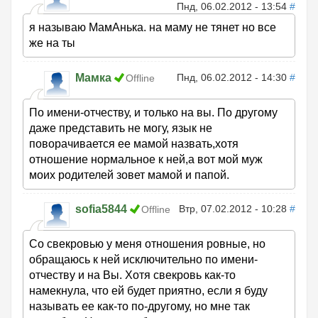
Пнд, 06.02.2012 - 13:54
#
я называю МамАнька. на маму не тянет но все
же на ты
Мамка
Пнд, 06.02.2012 - 14:30
#
Offline
По имени-отчеству, и только на вы. По другому
даже представить не могу, язык не
поворачивается ее мамой назвать,хотя
отношение нормальное к ней,а вот мой муж
моих родителей зовет мамой и папой.
sofia5844
Втр, 07.02.2012 - 10:28
#
Offline
Со свекровью у меня отношения ровные, но
обращаюсь к ней исключительно по имени-
отчеству и на Вы. Хотя свекровь как-то
намекнула, что ей будет приятно, если я буду
называть ее как-то по-другому, но мне так