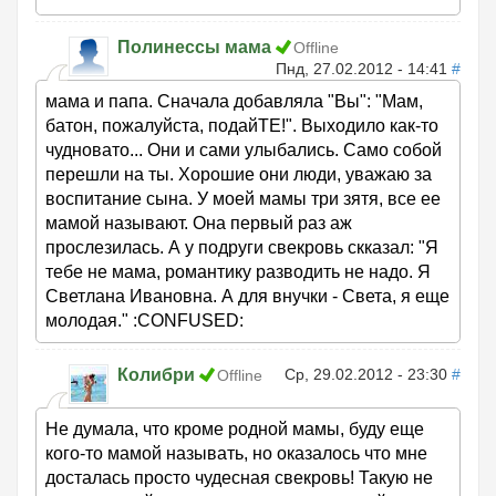
Полинессы мама
Offline
Пнд, 27.02.2012 - 14:41
#
мама и папа. Сначала добавляла "Вы": "Мам,
батон, пожалуйста, подайТЕ!". Выходило как-то
чудновато... Они и сами улыбались. Само собой
перешли на ты. Хорошие они люди, уважаю за
воспитание сына. У моей мамы три зятя, все ее
мамой называют. Она первый раз аж
прослезилась. А у подруги свекровь скказал: "Я
тебе не мама, романтику разводить не надо. Я
Светлана Ивановна. А для внучки - Света, я еще
молодая." :CONFUSED:
Колибри
Ср, 29.02.2012 - 23:30
#
Offline
Не думала, что кроме родной мамы, буду еще
кого-то мамой называть, но оказалось что мне
досталась просто чудесная свекровь! Такую не