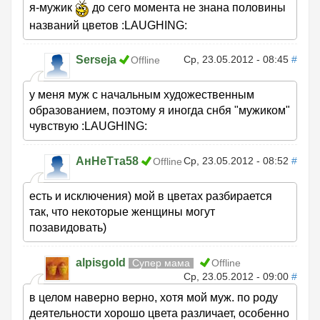
я-мужик
до сего момента не знана половины
названий цветов :LAUGHING:
Serseja
Ср, 23.05.2012 - 08:45
#
Offline
у меня муж с начальным художественным
образованием, поэтому я иногда снбя "мужиком"
чувствую :LAUGHING:
АнНеТта58
Ср, 23.05.2012 - 08:52
#
Offline
есть и исключения) мой в цветах разбирается
так, что некоторые женщины могут
позавидовать)
alpisgold
Супер мама
Offline
Ср, 23.05.2012 - 09:00
#
в целом наверно верно, хотя мой муж. по роду
деятельности хорошо цвета различает, особенно