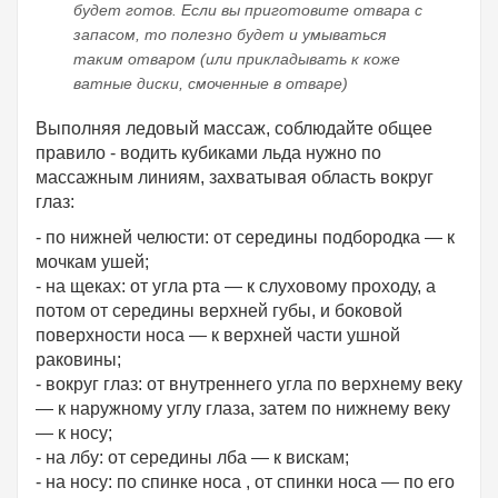
будет готов. Если вы приготовите отвара с
запасом, то полезно будет и умываться
таким отваром (или прикладывать к коже
ватные диски, смоченные в отваре)
Выполняя ледовый массаж, соблюдайте общее
правило - водить кубиками льда нужно по
массажным линиям, захватывая область вокруг
глаз:
- по нижней челюсти: от середины подбородка — к
мочкам ушей;
- на щеках: от угла рта — к слуховому проходу, а
потом от середины верхней губы, и боковой
поверхности носа — к верхней части ушной
раковины;
- вокруг глаз: от внутреннего угла по верхнему веку
— к наружному углу глаза, затем по нижнему веку
— к носу;
- на лбу: от середины лба — к вискам;
- на носу: по спинке носа , от спинки носа — по его