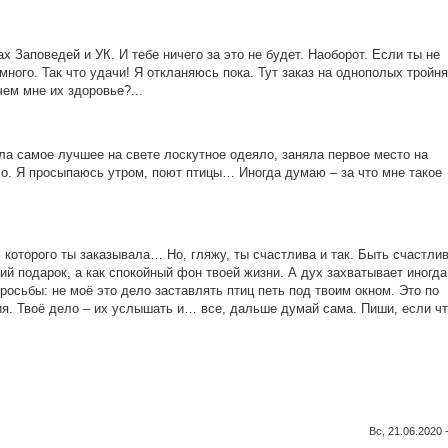
 Заповедей и УК. И тебе ничего за это не будет. Наоборот. Если ты не
ного. Так что удачи! Я откланяюсь пока. Тут заказ на однополых тройня
ем мне их здоровье?...
ла самое лучшее на свете лоскутное одеяло, заняла первое место на
ло. Я просыпаюсь утром, поют птицы… Иногда думаю – за что мне такое
 которого ты заказывала… Но, гляжу, ты счастлива и так. Быть счастл
й подарок, а как спокойный фон твоей жизни. А дух захватывает иногда
росьбы: не моё это дело заставлять птиц петь под твоим окном. Это по
я. Твоё дело – их услышать и… все, дальше думай сама. Пиши, если чт
Вс, 21.06.2020 