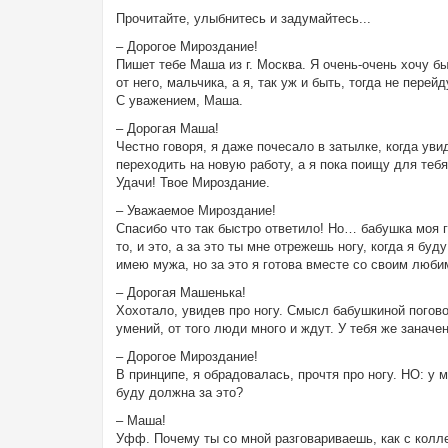
Прочитайте, улыбнитесь и задумайтесь...
– Дорогое Мироздание!
Пишет тебе Маша из г. Москва. Я очень-очень хочу б
от него, мальчика, а я, так уж и быть, тогда не пере
С уважением, Маша.
– Дорогая Маша!
Честно говоря, я даже почесало в затылке, когда уви
переходить на новую работу, а я пока поищу для теб
Удачи! Твое Мироздание.
– Уважаемое Мироздание!
Спасибо что так быстро ответило! Но… бабушка моя го
то, и это, а за это ты мне отрежешь ногу, когда я бу
имею мужа, но за это я готова вместе со своим люб
– Дорогая Машенька!
Хохотало, увидев про ногу. Смысл бабушкиной погово
умений, от того люди много и ждут. У тебя же заначе
– Дорогое Мироздание!
В принципе, я обрадовалась, прочтя про ногу. НО: у м
буду должна за это?
– Маша!
Уфф. Почему ты со мной разговариваешь, как с колле