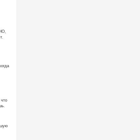
НО,
т.
когда
 что
шь.
чшую