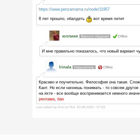
https://www.penzamama.ru/node/11957
8 лет прошло, обалдеть
вот время летит
юллиия
Виртуоз общения
Offline
И мне правильно показалось, что новый вариант чу
Irinala
Нарушитель
Offline
Красиво и поучительно. Философия она такая. Слож
Кант. Но если начнешь понимать - то совсем другое 
на яхте - все вообще воспринимается немного инач
реклама, бан
Last edited by Anni at Пнд, 03.08.2020 - 07:03.