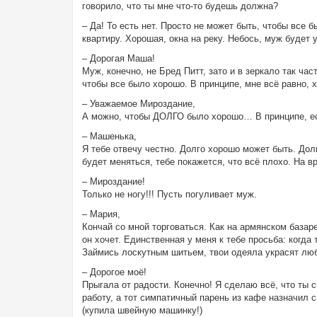
говорило, что ты мне что-то будешь должна?
– Да! То есть нет. Просто не может быть, чтобы все
квартиру. Хорошая, окна на реку. Небось, муж будет у
– Дорогая Маша!
Муж, конечно, не Бред Питт, зато и в зеркало так ча
чтобы все было хорошо. В принципе, мне всё равно, 
– Уважаемое Мироздание,
А можно, чтобы ДОЛГО было хорошо… В принципе, есл
– Машенька,
Я тебе отвечу честно. Долго хорошо может быть. Долг
будет меняться, тебе покажется, что всё плохо. На в
– Мироздание!
Только не ногу!!! Пусть погуливает муж.
– Мария,
Кончай со мной торговаться. Как на армянском базаре
он хочет. Единственная у меня к тебе просьба: когд
Займись лоскутным шитьем, твои одеяла украсят люб
– Дорогое моё!
Прыгала от радости. Конечно! Я сделаю всё, что ты
работу, а тот симпатичный парень из кафе назначил сви
(купила швейную машинку!)