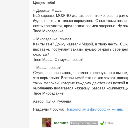
Целую тебя!
– Дорогая Маша!
Всё хорошо. МОЖНО делать всё, что хочешь, в рамках
будешь ныть, я только порадуюсь. С нытиками возни м
опять торгуются, предлагают взамен здоровье. Ну зач
Твоё Мироздание.
– Мироздание, привет!
Как ты там? Дочку назвали Мирой, в твою честь. Сши
выставке, поступают заказы, думаю открыть своё де
счастье?
Твоя Маша. От мужа привет!
– Маша, привет!
Смущенно признаюсь, я немного перепутало с сыном,
это нормально. Воспринимай это не как захватывающи
таких мелочей, которые каждому даются без всякой п
умолчанию полагается каждому, базовая комплектаци
Твоё Мироздание.
Автор: Юлия Рублева
Разделы Форума:
Психология и философия жизни.
юллиия
Виртуоз общения
Offline