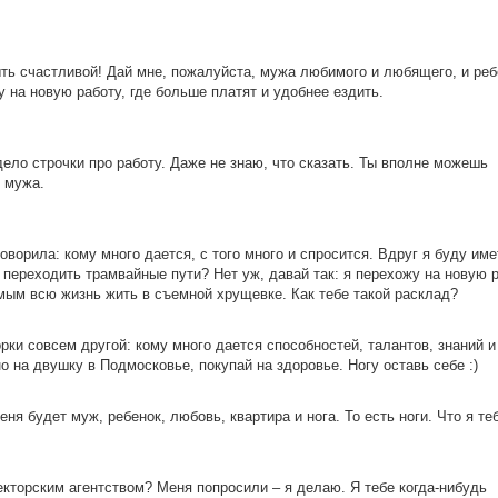
ыть счастливой! Дай мне, пожалуйста, мужа любимого и любящего, и реб
йду на новую работу, где больше платят и удобнее ездить.
дело строчки про работу. Даже не знаю, что сказать. Ты вполне можешь
я мужа.
ворила: кому много дается, с того много и спросится. Вдруг я буду име
ду переходить трамвайные пути? Нет уж, давай так: я перехожу на новую р
имым всю жизнь жить в съемной хрущевке. Как тебе такой расклад?
рки совсем другой: кому много дается способностей, талантов, знаний и
но на двушку в Подмосковье, покупай на здоровье. Ногу оставь себе :)
еня будет муж, ребенок, любовь, квартира и нога. То есть ноги. Что я те
кторским агентством? Меня попросили – я делаю. Я тебе когда-нибудь