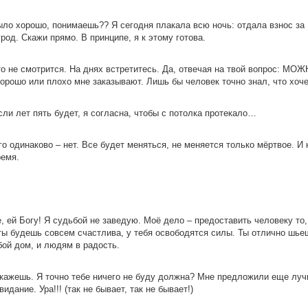
 было хорошо, понимаешь?? Я сегодня плакала всю ночь: отдала взнос за
род. Скажи прямо. В принципе, я к этому готова.
сто не смотрится. На днях встретитесь. Да, отвечая на твой вопрос: МОЖ
хорошо или плохо мне заказывают. Лишь бы человек точно знал, что хоче
и лет пять будет, я согласна, чтобы с потолка протекало…
о одинаково – нет. Все будет меняться, не меняется только мёртвое. И 
ремя.
, ей Богу! Я судьбой не заведую. Моё дело – предоставить человеку то,
а ты будешь совсем счастлива, у тебя освободятся силы. Ты отлично шье
ой дом, и людям в радость.
 скажешь. Я точно тебе ничего не буду должна? Мне предложили еще лу
дание. Ура!!! (так не бывает, так не бывает!)