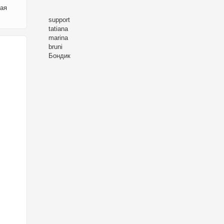
кая
support
tatiana
marina
bruni
Бондик