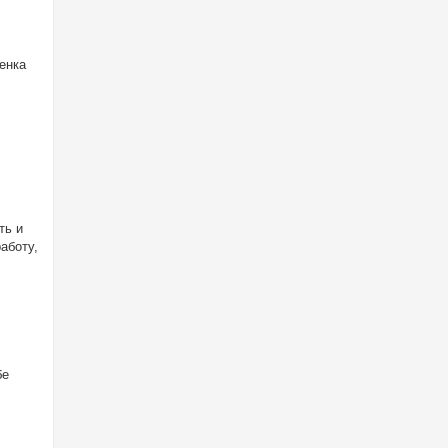
енка
ть и
аботу,
бе