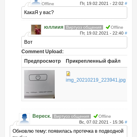
Пт, 19.02.2021 - 22:02
#
Offline
КакаЯ у вас?
юллиия
Виртуоз общения
Offline
Пт, 19.02.2021 - 22:40
#
Вот
Comment Upload:
Предпросмотр
Прикрепленный файл
Ра
15
img_20210219_223941.jpg
КБ
Вереск.
Виртуоз общения
Offline
Вс, 07.02.2021 - 15:36
#
Обновлю тему: появилась протечка в подводной