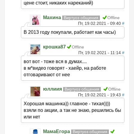
цене стоит, никаких нареканий)
Махина
Виртуоз общения
Offline
Пт, 19.02.2021 - 09:40
#
В 2013 году покупали, работает как часы)
крошка87
Offline
Пт, 19.02.2021 - 11:14
#
вот вот - тоже вся в думах....
в м*видео говорят - хаейр, на работе
отговаривают от нее
юллиия
Виртуоз общения
Offline
Пт, 19.02.2021 - 19:43
#
Хорошая машинка)) главное - тихая))))
взяли по акции, а так не знаю, решились бы
или нет
МамаЕгора
Виртуоз общения