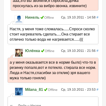
ааа,это вы звонили,я сбросила,дочка
проснулась из-за вибро-звонка. извините)
Нинель
Ср, 19.10.2011 - 14:58
#
Offline
Настя, у меня тоже сломалась......Спроси сколко
стоит нагреватель сделать.....Она стирает все
отлично только вода не нагревается......(((
Юлёнка
Ср, 19.10.2011 - 21:56
#
Offline
а у меня оказывается все в норме было) что-то в
резинку попало,вот и потекло. стирала все норм.
Люда и Настя,спасибки за отклик) зря вашего
мужа только гоняли)
Milana_81
Ср, 19.10.2011 - 23:53
#
Offline
Люда и Настя