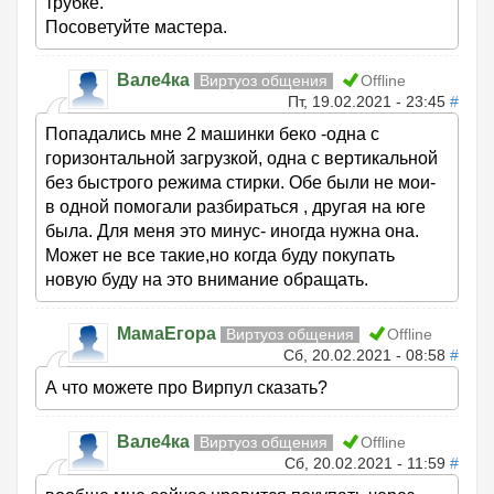
трубке.
Посоветуйте мастера.
Вале4ка
Виртуоз общения
Offline
Пт, 19.02.2021 - 23:45
#
Попадались мне 2 машинки беко -одна с
горизонтальной загрузкой, одна с вертикальной
без быстрого режима стирки. Обе были не мои-
в одной помогали разбираться , другая на юге
была. Для меня это минус- иногда нужна она.
Может не все такие,но когда буду покупать
новую буду на это внимание обращать.
МамаЕгора
Виртуоз общения
Offline
Сб, 20.02.2021 - 08:58
#
А что можете про Вирпул сказать?
Вале4ка
Виртуоз общения
Offline
Сб, 20.02.2021 - 11:59
#