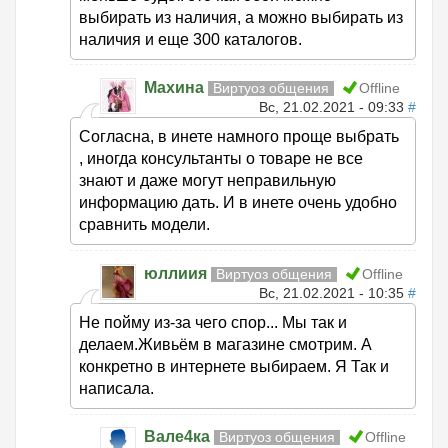
выбирать из наличия, а можно выбирать из
наличия и еще 300 каталогов.
Махина
Виртуоз общения
Offline
Вс, 21.02.2021 - 09:33
#
Согласна, в инете намного проще выбрать
, иногда консультанты о товаре не все
знают и даже могут неправильную
информацию дать. И в инете очень удобно
сравнить модели.
юллиия
Виртуоз общения
Offline
Вс, 21.02.2021 - 10:35
#
Не пойму из-за чего спор... Мы так и
делаем.Живьём в магазине смотрим. А
конкретно в интернете выбираем. Я Так и
написала.
Вале4ка
Виртуоз общения
Offline