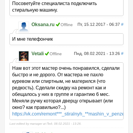
Посоветуйте специалиста подключить
стиральную машину.
Oksana.ru
Пт, 15.12.2017 - 06:37
#
Offline
И мне телефончик
Vetali
Пнд, 08.02.2021 - 13:26
#
Offline
Нам вот этот мастер очень понравился, сделали
быстро и не дорого. От мастера не пахло
куревом или спиртным, не матерился (что
редкость). Сделали скидку на ремонт как и
обещалось у них в группе и гарантию 6 мес.
Меняли ручку которая дверцу открывает (или
окно? как правильно?...)
https://vk.com/remont***_stiralnyh_**mashin_v_penze
Last edited by manager at Пнд, 08.02.2021 - 13:26.