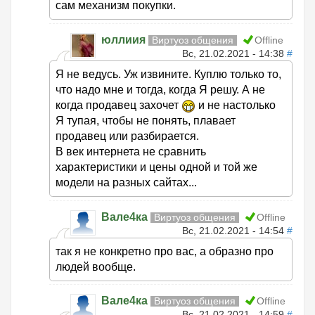
сам механизм покупки.
юллиия
Виртуоз общения
Offline
Вс, 21.02.2021 - 14:38
#
Я не ведусь. Уж извините. Куплю только то,
что надо мне и тогда, когда Я решу. А не
когда продавец захочет
и не настолько
Я тупая, чтобы не понять, плавает
продавец или разбирается.
В век интернета не сравнить
характеристики и цены одной и той же
модели на разных сайтах...
Вале4ка
Виртуоз общения
Offline
Вс, 21.02.2021 - 14:54
#
так я не конкретно про вас, а образно про
людей вообще.
Вале4ка
Виртуоз общения
Offline
Вс, 21.02.2021 - 14:59
#