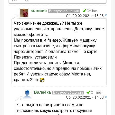
юллиия
Виртуоз общения
Offline
Сб, 20.02.2021 - 13:28
#
Что значит- не докажешь? Не ты же
упаковываешь и отправляешь. Доставку также
можно оформить.
Мы покупали в м**видео. Живьём машинку
смотрела в магазине, а оформила покупку
через интернет. И оплатила также. По карте.
Привезли. установили
Предложили установить. Можно и
самостоятельно, но я предпочла помощь этих
ребят. И увезли старую сразу. Места нет,
хранить 2 шт
Вале4ка
Виртуоз общения
Offline
Сб, 20.02.2021 - 14:58
#
я о том,что на витрине ты сам и не
вспомнишь какую смотрел- с посудным