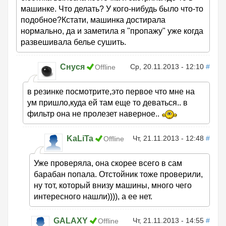
машинке. Что делать? У кого-нибудь было что-то
подобное?Кстати, машинка достирала
нормально, да и заметила я "пропажу" уже когда
развешивала белье сушить.
Снуся
Ср, 20.11.2013 - 12:10
#
Offline
в резинке посмотрите,это первое что мне на
ум пришло,куда ей там еще то деваться.. в
фильтр она не пролезет наверное..
KaLiTa
Чт, 21.11.2013 - 12:48
#
Offline
Уже проверяла, она скорее всего в сам
барабан попала. Отстойник тоже проверили,
ну тот, который внизу машины, много чего
интересного нашли)))), а ее нет.
GALAXY
Чт, 21.11.2013 - 14:55
#
Offline