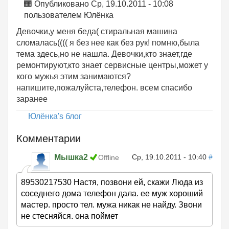
Опубликовано Ср, 19.10.2011 - 10:08
пользователем
Юлёнка
Девочки,у меня беда( стиральная машина
сломалась(((( я без нее как без рук! помню,была
тема здесь,но не нашла. Девочки,кто знает,где
ремонтируют,кто знает сервисные центры,может у
кого мужья этим занимаются?
напишите,пожалуйста,телефон. всем спасибо
заранее
Юлёнка's блог
Комментарии
Мышка2
Ср, 19.10.2011 - 10:40
#
Offline
89530217530 Настя, позвони ей, скажи Люда из
соседнего дома телефон дала. ее муж хороший
мастер. просто тел. мужа никак не найду. Звони
не стесняйся. она поймет