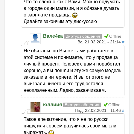
Что то сложно как с Вами. Можно подумать
в городе один магазин, и я обязана думать
о зарплате продавца
Давайте закончим эту дискуссию
Вале4ка
Виртуоз общения
Offline
Вс, 21.02.2021 - 21:14
#
Не обязаны, но Вы же сами работаете в
этой системе и понимаете, что у продавца
личный процент.Человек с вами поработал
хорошо, а вы пошли и эту же самую модель
заказали в интернете. И вы от этого не
выиграли ничего и его труд остался
неоплаченным. Ладно, заканчиваем.
юллиия
Виртуоз общения
Offline
Пнд, 22.02.2021 - 11:46
#
Такое впечатление, что я не по русски
пишу, или совсем разучилась свои мысли
выражать.