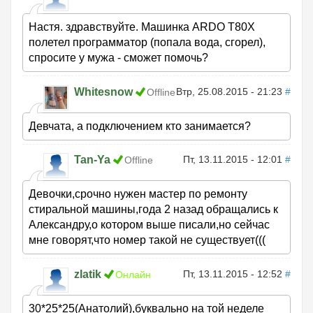
Настя. здравствуйте. Машинка ARDO T80X
полетел программатор (попала вода, сгорел),
спросите у мужа - сможет помочь?
Whitesnow
Втр, 25.08.2015 - 21:23
#
Offline
Девчата, а подключением кто занимается?
Tan-Ya
Пт, 13.11.2015 - 12:01
#
Offline
Девочки,срочно нужен мастер по ремонту
стиральной машины,года 2 назад обращались к
Александру,о котором выше писали,но сейчас
мне говорят,что номер такой не существует(((
zlatik
Пт, 13.11.2015 - 12:52
#
Онлайн
30*25*25(Анатолий),буквально на той неделе