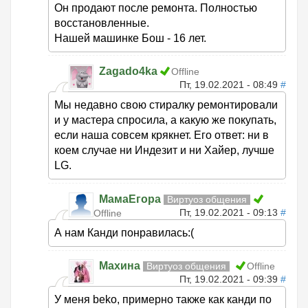
Он продают после ремонта. Полностью
восстановленные.
Нашей машинке Бош - 16 лет.
Zagado4ka
Offline
Пт, 19.02.2021 - 08:49
#
Мы недавно свою стиралку ремонтировали
и у мастера спросила, а какую же покупать,
если наша совсем крякнет. Его ответ: ни в
коем случае ни Индезит и ни Хайер, лучше
LG.
МамаЕгора
Виртуоз общения
Пт, 19.02.2021 - 09:13
#
Offline
А нам Канди понравилась:(
Махина
Виртуоз общения
Offline
Пт, 19.02.2021 - 09:39
#
У меня beko, примерно также как канди по