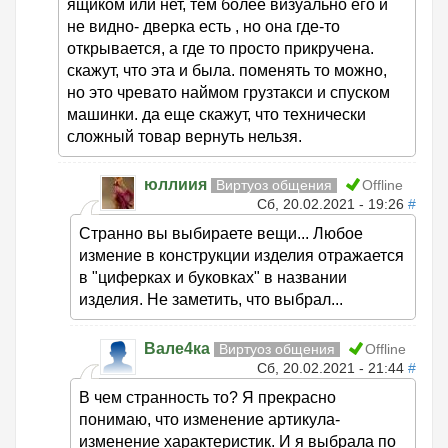
ящиком или нет, тем более визуально его и
не видно- дверка есть , но она где-то
открывается, а где то просто прикручена.
скажут, что эта и была. поменять то можно,
но это чревато наймом грузтакси и спуском
машинки. да еще скажут, что технически
сложный товар вернуть нельзя.
юллиия
Виртуоз общения
Offline
Сб, 20.02.2021 - 19:26
#
Странно вы выбираете вещи... Любое
измение в конструкции изделия отражается
в "циферках и буковках" в названии
изделия. Не заметить, что выбрал...
Вале4ка
Виртуоз общения
Offline
Сб, 20.02.2021 - 21:44
#
В чем странность то? Я прекрасно
понимаю, что изменение артикула-
изменение характеристик. И я выбрала по