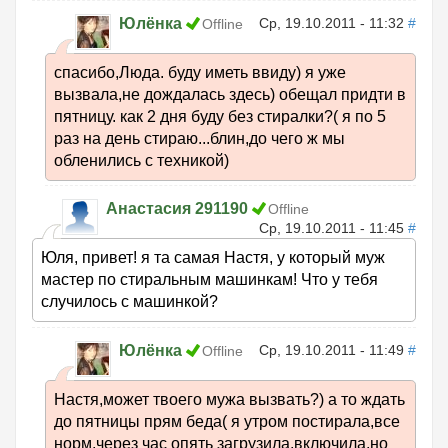
Юлёнка
Ср, 19.10.2011 - 11:32
#
Offline
спасибо,Люда. буду иметь ввиду) я уже
вызвала,не дождалась здесь) обещал придти в
пятницу. как 2 дня буду без стиралки?( я по 5
раз на день стираю...блин,до чего ж мы
обленились с техникой)
Анастасия 291190
Offline
Ср, 19.10.2011 - 11:45
#
Юля, привет! я та самая Настя, у который муж
мастер по стиральным машинкам! Что у тебя
случилось с машинкой?
Юлёнка
Ср, 19.10.2011 - 11:49
#
Offline
Настя,может твоего мужа вызвать?) а то ждать
до пятницы прям беда( я утром постирала,все
норм,через час опять загрузила,включила,но