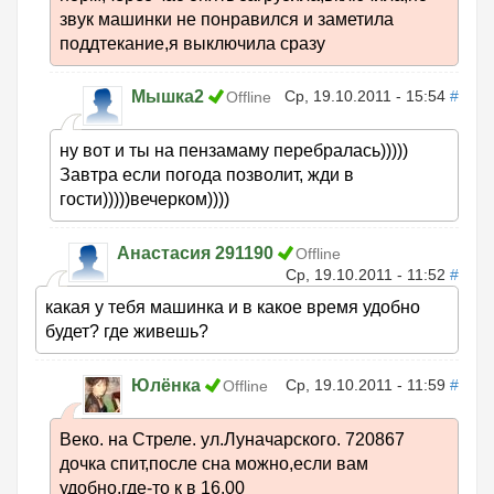
звук машинки не понравился и заметила
поддтекание,я выключила сразу
Мышка2
Ср, 19.10.2011 - 15:54
#
Offline
ну вот и ты на пензамаму перебралась)))))
Завтра если погода позволит, жди в
гости)))))вечерком))))
Анастасия 291190
Offline
Ср, 19.10.2011 - 11:52
#
какая у тебя машинка и в какое время удобно
будет? где живешь?
Юлёнка
Ср, 19.10.2011 - 11:59
#
Offline
Веко. на Стреле. ул.Луначарского. 720867
дочка спит,после сна можно,если вам
удобно,где-то к в 16.00