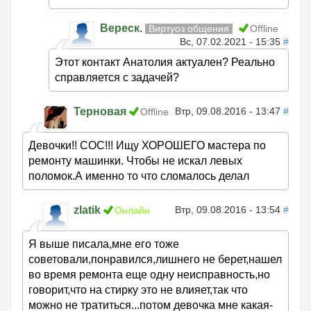
Вереск.
Виртуоз общения
Offline
Вс, 07.02.2021 - 15:35
#
Этот контакт Анатолия актуален? Реально
справляется с задачей?
Терновая
Втр, 09.08.2016 - 13:47
#
Offline
Девочки!! СОС!!! Ищу ХОРОШЕГО мастера по
ремонту машинки. Чтобы не искал левых
поломок.А именно то что сломалось делал
zlatik
Втр, 09.08.2016 - 13:54
#
Онлайн
Я выше писала,мне его тоже
советовали,понравился,лишнего не берет,нашел
во время ремонта еще одну неисправность,но
говорит,что на стирку это не влияет,так что
можно не тратиться...потом девочка мне какая-