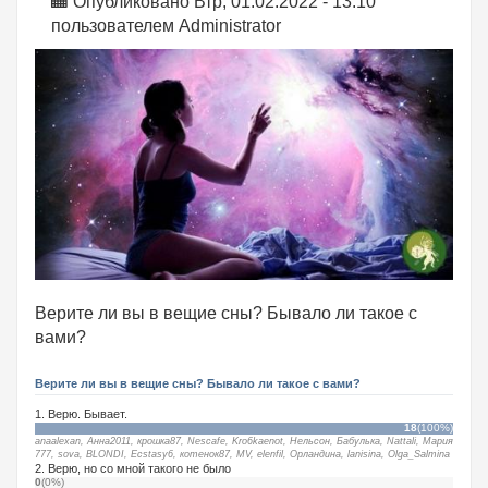
Опубликовано Втр, 01.02.2022 - 13:10
пользователем
Administrator
Верите ли вы в вещие сны? Бывало ли такое с
вами?
Верите ли вы в вещие сны? Бывало ли такое с вами?
1. Верю. Бывает.
18
(100%)
anaalexan
,
Анна2011
,
крошка87
,
Nescafe
,
Kro6kaenot
,
Нельсон
,
Бабулька
,
Nattali
,
Мария
777
,
sova
,
BLONDI
,
Ecstasy6
,
котенок87
,
MV
,
elenfil
,
Орландина
,
lanisina
,
Olga_Salmina
2. Верю, но со мной такого не было
0
(0%)