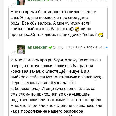
мне во время беременности снились вещие
сны. Я видела все,всех и про свои даже
роды.Все сбывалось. А моему мужу если
сниться рыбака и рыба,то все))))
пиши
пропало....Он так двоих наших дочек "ловил"
anaalexan
Пт, 01.04.2022 - 15:45
#
Offline
И мне снилось про рыбку-что хожу по колено в
озере, а вокруг кишмя-кишит рыба -разная-
красивая такая, с блестящей чешуей, и я
выбираю себе самую толстенькую и красивую).
Через несколько дней узнала, что
забеременела). И еще куча снов снилась со
смыслом-что приходили во сне умершие
родственники или знакомые, и что-то говорили
мне, что в той или иной степени сбывалось или
как в продолжение нашего разговора