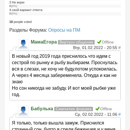
3 Не верю
0
(0%)
4.свой вариант ответа
0
(0%)
18
people voted
Разделы Форума:
Опросы на ПМ
МамаЕгора
Виртуоз общения
Offline
Втр, 01.02.2022 - 20:55
#
В новый год 2019 года приснилось что идем с
сестрой по рынку и рыбу выбираем. Проснулась
вся в слезах, не хочу не буду.потом успокоилась.
А через 4 месяца забеременела. Откуда и как не
знаю
Но сон никогда не забуду. И вот моей рыбке уже
год.
Бабулька
Симпатия форума
Offline
Ср, 02.02.2022 - 11:06
#
Я только, только вышла замуж. Приснился
странный сон, будто я среди беженцев и у меня