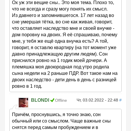
Ох уж эти вещие сны.. Это моя тема. Плохо то,
что не всегда и сразу могу понять их смысл.
Из давнего и запомнившегося. 17 лет назад во
сне умершая тётка, во сне как живая, говорит,
что оставляет наследство мне и своей внучке -
дом поровну на двоих. Я её спрашиваю, почему
мне, у тебя же ещё одна внучка есть? А той,
говорит, я оставлю квартиру (на тот момент уже
давно принадлежащую другим людям). Сон
приснился ровно на 1 годик моей дочери. А
племяшка моя двоюродная под утро родила
сына недели на 2 раньше ПДР. Вот такое нам на
двоих наследство - дети день в день с разницей
ровно в 1 год.
BLONDI
Чт, 03.02.2022 - 22:48
#
Offline
Причём, проснувшись, я точно знаю, сон
обычный или со смыслом. Чаще важные сны
снятся перед самым пробуждением и в