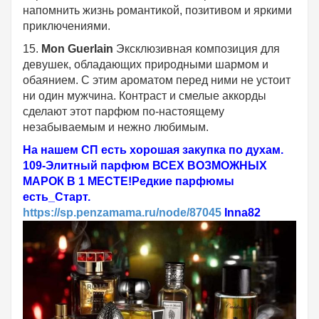
напомнить жизнь романтикой, позитивом и яркими
приключениями.
15.
Mon Guerlain
Эксклюзивная композиция для
девушек, обладающих природными шармом и
обаянием. С этим ароматом перед ними не устоит
ни один мужчина. Контраст и смелые аккорды
сделают этот парфюм по-настоящему
незабываемым и нежно любимым.
На нашем СП есть хорошая закупка по духам.
109-Элитный парфюм ВСЕХ ВОЗМОЖНЫХ
МАРОК В 1 МЕСТЕ!Редкие парфюмы
есть_Старт.
https://sp.penzamama.ru/node/87045
Inna82