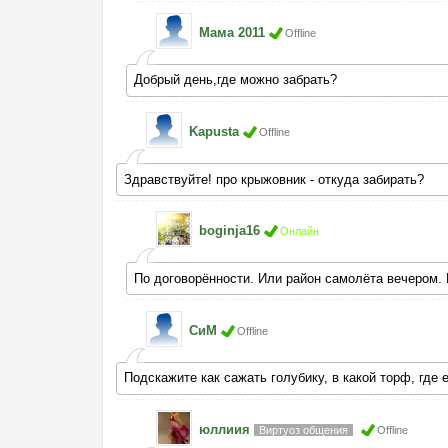
Мама 2011
Offline
Добрый день,где можно забрать?
Kapusta
Offline
Здравствуйте! про крыжовник - откуда забирать?
boginja16
Онлайн
По договорённости. Или район самолёта вечером. 
СиМ
Offline
Подскажите как сажать голубику, в какой торф, где 
юллиия
Виртуоз общения
Offline