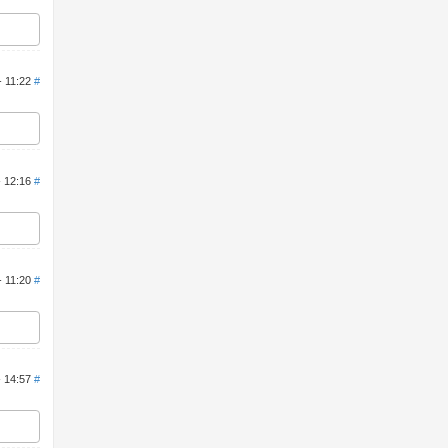
- 11:22
#
- 12:16
#
- 11:20
#
- 14:57
#