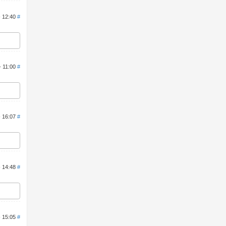
- 12:40
#
- 11:00
#
- 16:07
#
- 14:48
#
- 15:05
#