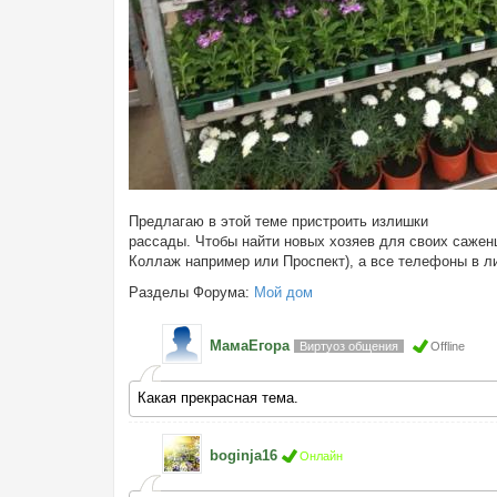
Предлагаю в этой теме пристроить излишки
рассады. Чтобы найти новых хозяев для своих саженц
Коллаж например или Проспект), а все телефоны в ли
Разделы Форума:
Мой дом
МамаЕгора
Виртуоз общения
Offline
Какая прекрасная тема.
boginja16
Онлайн