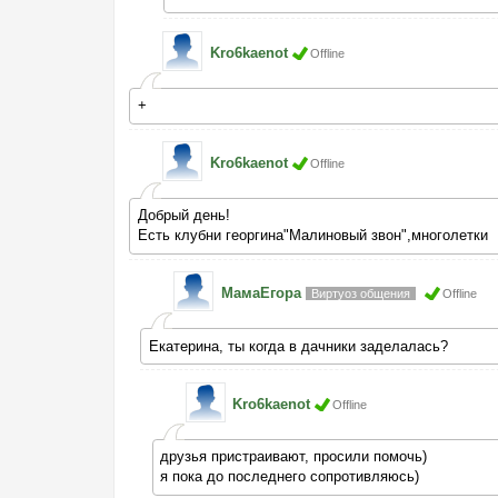
Kro6kaenot
Offline
+
Kro6kaenot
Offline
Добрый день!
Есть клубни георгина"Малиновый звон",многолетки
МамаЕгора
Виртуоз общения
Offline
Екатерина, ты когда в дачники заделалась?
Kro6kaenot
Offline
друзья пристраивают, просили помочь)
я пока до последнего сопротивляюсь)