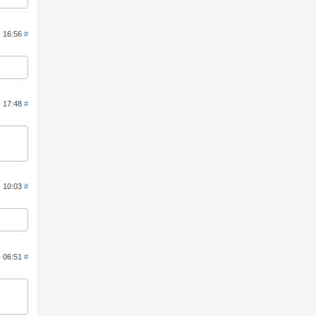
- 16:56
#
- 17:48
#
- 10:03
#
- 06:51
#