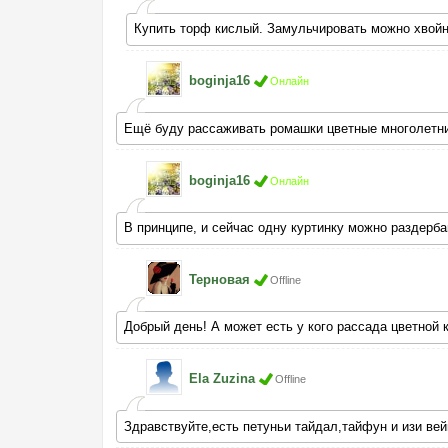
Купить торф кислый. Замульчировать можно хвойн
boginja16
Онлайн
Ещё буду рассаживать ромашки цветные многолетние
boginja16
Онлайн
В принципе, и сейчас одну куртинку можно раздерба
Терновая
Offline
Добрый день! А может есть у кого рассада цветной 
Ela Zuzina
Offline
Здравствуйте,есть петуньи тайдал,тайфун и изи вей