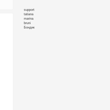
support
tatiana
marina
bruni
Бондик