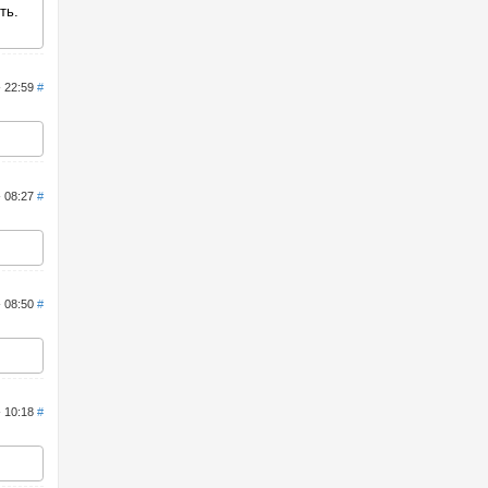
ть.
- 22:59
#
- 08:27
#
- 08:50
#
- 10:18
#