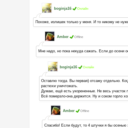
boginja16
Онлайн
Похоже, излишек только у меня. И то никому не нуж
Amber
Offline
Мне надо, но пока некуда сажать. Если до осени 
boginja16
Онлайн
Оставлю тогда. Вы первая) отсажу отдельно. Ко
растюхи уничтожать.
Думаю, ещё есть укорененные. Не весь участок п
Всё померзло-она держится. Ну и соком горло х
Amber
Offline
Спасибо! Если будут, то 4 штучки я бы осенью