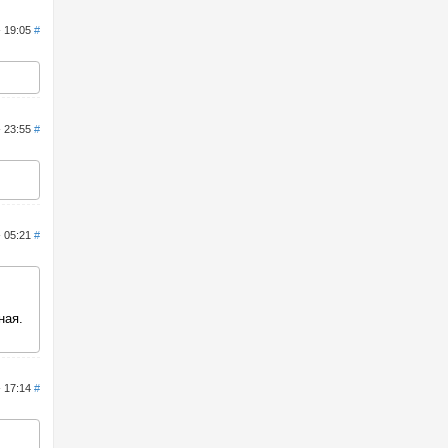
- 19:05
#
- 23:55
#
- 05:21
#
ная.
- 17:14
#