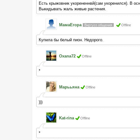
Есть крыжовник укорененнвй(сам укоренился). В осн
Выкидывать жаль живые растения.
МамаЕгора
Виртуоз общения
Offline
Купила бы белый пион. Недорого.
Oxana72
Offline
*
Марььяна
Offline
)))
Kat-rina
Offline
*