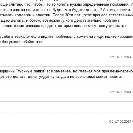
бще считаю, что, чтобы что то колоть нужны определенные показания. 
дете, а завтра если денег не будет, что будете делать ? А кожу кормить
тывать коллаген и эластин. После 30ти лет , этот процесс естественный
ацию делать, и ботокс возможно ,у кого действительно проблемы
 полно косметических средств, которые вполне могут кожу держать в
а себя в зеркало- если видите проблемы с кожей на лице, ищите хорошег
 без уколов обойдетесь.
Пт, 16.05.2014 
морщины "гусиные лапки" все заметнее, но главная моя проблема-перено
ет это делать, денег уйдет куча, да и не все гладко может пройти.
Пт, 16.05.2014 
Сб, 17.05.2014 