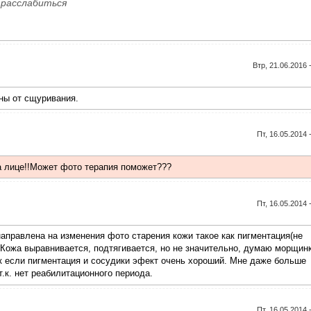
 расслабиться
Втр, 21.06.2016 
ны от сщуривания.
Пт, 16.05.2014 
а лице!!Может фото терапия поможет???
Пт, 16.05.2014 
аправлена на изменения фото старения кожи такое как пигментация(не
 Кожа выравнивается, подтягивается, но не значительно, думаю морщин
так если пигментация и сосудики эфект очень хороший. Мне даже больше
.к. нет реабилитационного периода.
Пт, 16.05.2014 