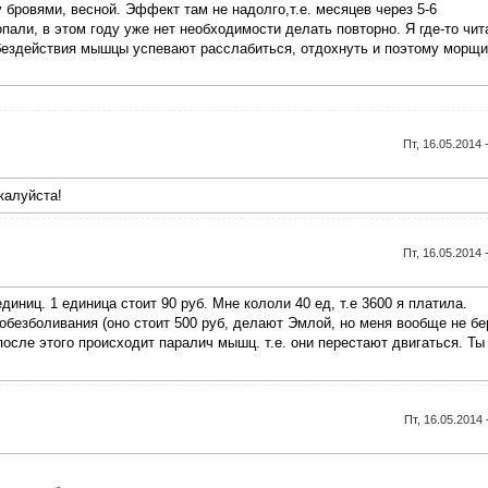
бровями, весной. Эффект там не надолго,т.е. месяцев через 5-6
али, в этом году уже нет необходимости делать повторно. Я где-то чит
я бездействия мышцы успевают расслабиться, отдохнуть и поэтому морщи
Пт, 16.05.2014 
жалуйста!
Пт, 16.05.2014 
диниц. 1 единица стоит 90 руб. Мне кололи 40 ед, т.е 3600 я платила.
обезболивания (оно стоит 500 руб, делают Эмлой, но меня вообще не бе
после этого происходит паралич мышц. т.е. они перестают двигаться. Ты
Пт, 16.05.2014 