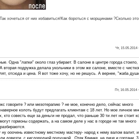
Так хочеться от них избавиться!Как бороться с морщинами ?Сколько это
Чт, 15.05.2014 
е. Одна "лапки" около глаз убирает. В салоне в центре города стоило, 
.р. А вторая подружка делала укольчики в этом же салоне, вместе с чистко
ят, отсюда и цена. Я вот тоже хочу, но не решусь. А вернее, "жаба душит
Пт, 16.05.2014 
окс говорите ? или мезотерапию ? не мое, конечно дело, сейчас много
 наверное колоть будут предлагать клиентам с 18 лет. Но мое личное мн
, кто совесть еще за деньги не продал, что раньше 30 ти лет не стоит к
могут гормоны содержать, а на самом деле у нас в городе не так много
 разбираются.
 ну ооочень известному местному мастеру- народ к нему валом валит, и
ли довезти, с кислородной подушкой . Отек Квинке, на лице и гортани. 3