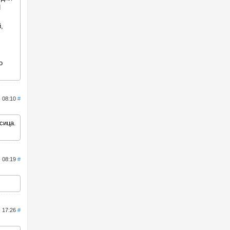
И
,
о
- 08:10
#
сица.
- 08:19
#
- 17:26
#