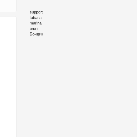
support
tatiana
marina
bruni
Бондик