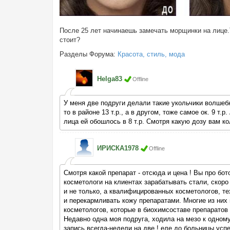
После 25 лет начинаешь замечать морщинки на лице.
стоит?
Разделы Форума:
Красота, стиль, мода
Helga83
Offline
У меня две подруги делали такие укольчики волшебны
то в районе 13 т.р., а в другом, тоже самое ок. 9 т
лица ей обошлось в 8 т.р. Смотря какую дозу вам кол
ИРИСКА1978
Offline
Смотря какой препарат - отсюда и цена ! Вы про бот
косметологи на клиентах зарабатывать стали, скоро
и не только, а квалифицированных косметологов, тех
и перекармливать кожу препаратами. Многие из них 
косметологов, которые в биохимсоставе препаратов
Недавно одна моя подруга, ходила на мезо к одному
запись всегда-недели на две ! еле до больницы успе