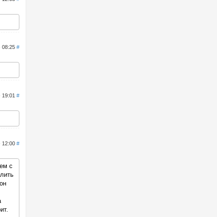
- 08:25
#
- 19:01
#
- 12:00
#
ем с
алить
он
а
ит.