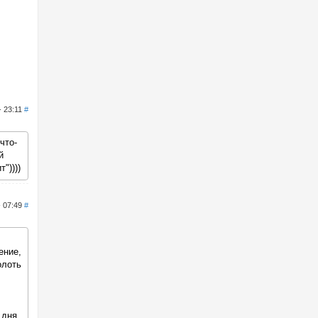
- 23:11
#
что-
й
"))))
- 07:49
#
ение,
олоть
 дня