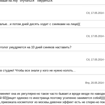
аши на лбу" отучаться " хмуриться.
Сб, 17.05.2014 
лые...и потом дней десять ходит с синяками на лице(((
Сб, 17.05.2014 
етолог умудряется на 10 дней синяков наставить?
Сб, 17.05.2014 
в студию! Чтобы все знали у кого не нужно колоть...
Втр, 20.05.2014 
меняет она их регулярно-но такое часто бывает.и вроде везде по наводк
 60)))ищет одиноко го иностранца поэтому усиленно занимется собой)))))
,приезжала косметолог из москвы.девочки эффект есть не спорю-но пок