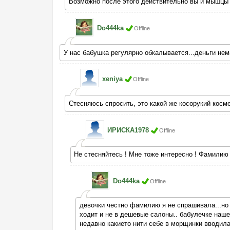
Возможно после этого действительно вы и мышцы в
Do444ka
Offline
У нас бабушка регулярно обкалывается...деньги нема
xeniya
Offline
Стесняюсь спросить, это какой же косорукий косм
ИРИСКА1978
Offline
Не стесняйтесь ! Мне тоже интересно ! Фамилию 
Do444ka
Offline
девочки честно фамилию я не спрашивала...но 
ходит и не в дешевые салоны.. бабулечке нашей
недавно какието нити себе в морщинки вводила