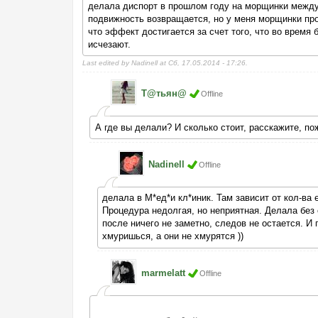
делала диспорт в прошлом году на морщинки между 
подвижность возвращается, но у меня морщинки проп
что эффект достигается за счет того, что во врем
исчезают.
Last edited by Nadinell at Сб, 17.05.2014 - 17:26.
Т@тьян@
Offline
А где вы делали? И сколько стоит, расскажите, по
Nadinell
Offline
делала в М*ед*и кл*иник. Там зависит от кол-ва е
Процедура недолгая, но неприятная. Делала без 
после ничего не заметно, следов не остается. И 
хмуришься, а они не хмурятся ))
marmelatt
Offline