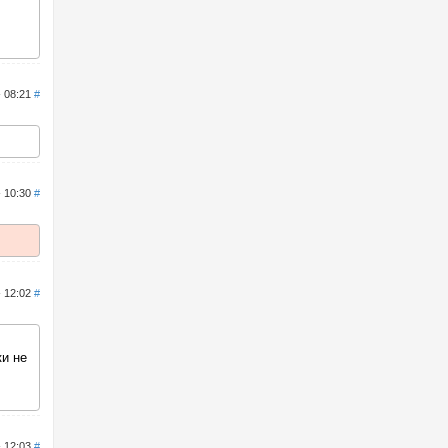
- 08:21
#
- 10:30
#
- 12:02
#
ки не
- 12:03
#