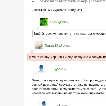
во время бездействия мышцы успевают
и отвыкаешь хмуриться, вроде как
Kristi
Offline
Ещё бы зрение поправить, а то некоторые морщи
Ольга-25
Offline
у меня на лбу морщины.и еще веснушки и сосуды н
.......
Offline
Фото от морщин вряд ли поможет. Эта процедура н
ровный цвет лица) сосуды это тоже исправляется.
осилит, хотя если не глубокие то может быть. А 
нравится чем выравнивание тона кожи пилингами, т
.......
Offline