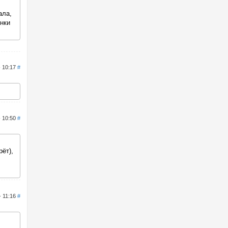
ала,
нки
- 10:17
#
- 10:50
#
рёт),
- 11:16
#