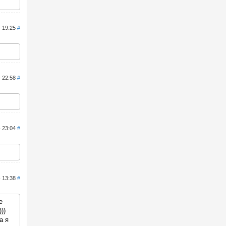
- 19:25
#
- 22:58
#
- 23:04
#
- 13:38
#
е
))
а я