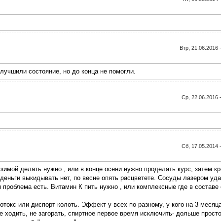
Втр, 21.06.2016 
лучшили состояние, но до конца не помогли.
Ср, 22.06.2016 
Сб, 17.05.2014 
зимой делать нужно , или в конце осени нужно проделать курс, затем кр
 деньги выкидывать нет, по весне опять расцветете. Сосуды лазером уд
я проблема есть. Витамин К пить нужно , или комплексные где в составе 
токс или диспорт колоть. Эффект у всех по разному, у кого на 3 месяц
не ходить, не загорать, спиртное первое время исключить- дольше просто