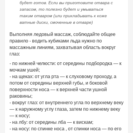
будет готов. Если вы приготовите отвара с
запасом, то полезно будет и умываться
таким отваром (или прикладывать к коже
ватные диски, смоченные в отваре)
Выполняя ледовый массаж, соблюдайте общее
правило - водить кубиками льда нужно по
массажным линиям, захватывая область вокруг
глаз:
- по нижней челюсти: от середины подбородка — к
мочкам ушей;
- на щеках: от угла рта — к слуховому проходу, а
потом от середины верхней губы, и боковой
поверхности носа — к верхней части ушной
раковины;
- вокруг глаз: от внутреннего угла по верхнему веку
— к наружному углу глаза, затем по нижнему веку
— к носу;
- на лбу: от середины лба — к вискам;
- на носу: по спинке носа , от спинки носа — по его