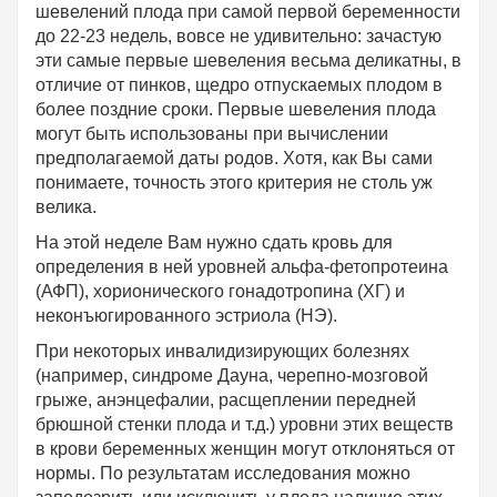
шевелений плода при самой первой беременности
до 22-23 недель, вовсе не удивительно: зачастую
эти самые первые шевеления весьма деликатны, в
отличие от пинков, щедро отпускаемых плодом в
более поздние сроки. Первые шевеления плода
могут быть использованы при вычислении
предполагаемой даты родов. Хотя, как Вы сами
понимаете, точность этого критерия не столь уж
велика.
На этой неделе Вам нужно сдать кровь для
определения в ней уровней альфа-фетопротеина
(АФП), хорионического гонадотропина (ХГ) и
неконъюгированного эстриола (НЭ).
При некоторых инвалидизирующих болезнях
(например, синдроме Дауна, черепно-мозговой
грыже, анэнцефалии, расщеплении передней
брюшной стенки плода и т.д.) уровни этих веществ
в крови беременных женщин могут отклоняться от
нормы. По результатам исследования можно