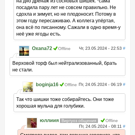
на дно дренаж из сосновых шишек. *сама
посадила пару лет не совсем правильно. Не
сдохла и зимует, но не плодоносит. Потому в
этом году пересаживаю. А коллега упёртая,
она всё по писанному. Сажали в одно время-у
неё уже ягоды есть.
Oxana72
Чт, 23.05.2024 - 22:53
#
Offline
Верховой торф был нейтрализованный, брать
не стали.
boginja16
Пт, 24.05.2024 - 06:19
#
Offline
Так что шишки тоже собирайтесь. Они тоже
хорошая мульча для голубики.
юллиия
Виртуоз общения
Offline
Пт, 24.05.2024 - 08:11
#