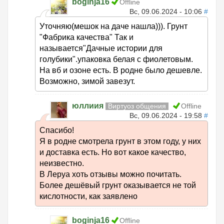
boginja16
Offline
Вс, 09.06.2024 - 10:06
#
Уточняю(мешок на даче нашла))). Грунт
"Фабрика качества" Так и
называется"Дачные истории для
голубики".упаковка белая с фиолетовым.
На вб и озоне есть. В родне было дешевле.
Возможно, зимой завезут.
юллиия
Виртуоз общения
Offline
Вс, 09.06.2024 - 19:58
#
Спасибо!
Я в родне смотрела грунт в этом году, у них
и доставка есть. Но вот какое качество,
неизвестно.
В Леруа хоть отзывы можно почитать.
Более дешёвый грунт оказывается не той
кислотности, как заявлено
boginja16
Offline