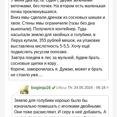
У меня два куста. Один с двумя зелёными
веточками, без почек. На втором есть маленькая
почка проклюнувшаяся.
Вниз ямы сделали дренаж из сосновых шишек и
хвои. Стены ямы ограничили (тазы без дна
выкопали). Получился контейнер. Туда
насыпали землю для хвойных и голубики, в
Леруа купили, 355 рублей мешок, на упаковке
выставлена кислотность 5-5,5. Хочу ещё
подкислить уксусом попозже.
Завтра поедем в лес за мульчой, будем брать
сосновые щепки и кору .
Короче, заморочилась я. Думаю, может и брать
не стоило уже....
boginja16
Пт, 24.05.2024 - 06:18
#
Offline
Землю для голубики хорошо было бы
изначально помешать с иголками двойными.
Они тоже раскисляют. И серу в неё добавить. А