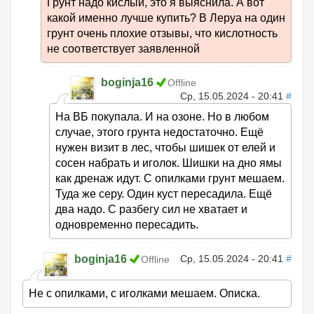
Грунт надо кислый, это я выяснила. А вот
какой именно лучше купить? В Леруа на один
грунт очень плохие отзывы, что кислотность
не соответствует заявленной
boginja16
Offline
Ср, 15.05.2024 - 20:41
#
На ВБ покупала. И на озоне. Но в любом
случае, этого грунта недостаточно. Ещё
нужен визит в лес, чтобы шишек от елей и
сосен набрать и иголок. Шишки на дно ямы
как дренаж идут. С опилками грунт мешаем.
Туда же серу. Один куст пересадила. Ещё
два надо. С разбегу сил не хватает и
одновременно пересадить.
boginja16
Ср, 15.05.2024 - 20:41
#
Offline
Не с опилками, с иголками мешаем. Описка.