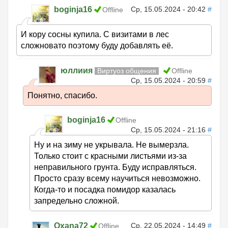
boginja16
Ср, 15.05.2024 - 20:42
#
Offline
И кору сосны купила. С визитами в лес
сложновато поэтому буду добавлять её.
юллиия
Виртуоз общения
Offline
Ср, 15.05.2024 - 20:59
#
Понятно, спасибо.
boginja16
Offline
Ср, 15.05.2024 - 21:16
#
Ну и на зиму не укрывала. Не вымерзла.
Только стоит с красными листьями из-за
неправильного грунта. Буду исправляться.
Просто сразу всему научиться невозможно.
Когда-то и посадка помидор казалась
запредельно сложной.
Oxana72
Ср, 22.05.2024 - 14:49
#
Offline