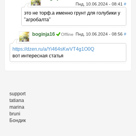
Пнд, 10.06.2024 - 08:41
#
это не торф.а именно грунт для голубики у
"агробалта"
boginja16
Пнд, 10.06.2024 - 08:56
#
Offline
https://dzen.ru/a/Yi464sKwVT4g1O0Q
вот интересная статья
support
tatiana
marina
bruni
Бондик