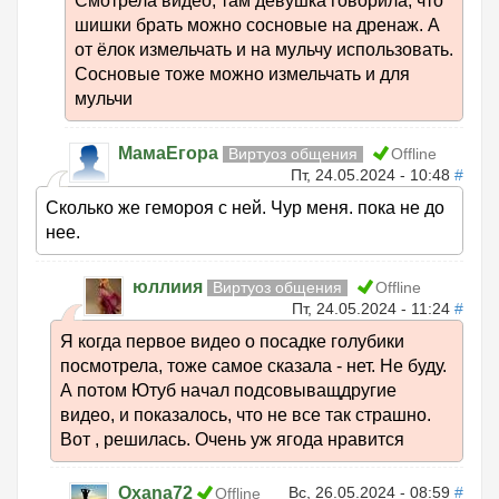
Смотрела видео, там девушка говорила, что
шишки брать можно сосновые на дренаж. А
от ёлок измельчать и на мульчу использовать.
Сосновые тоже можно измельчать и для
мульчи
МамаЕгора
Виртуоз общения
Offline
Пт, 24.05.2024 - 10:48
#
Сколько же гемороя с ней. Чур меня. пока не до
нее.
юллиия
Виртуоз общения
Offline
Пт, 24.05.2024 - 11:24
#
Я когда первое видео о посадке голубики
посмотрела, тоже самое сказала - нет. Не буду.
А потом Ютуб начал подсовыващдругие
видео, и показалось, что не все так страшно.
Вот , решилась. Очень уж ягода нравится
Oxana72
Вс, 26.05.2024 - 08:59
#
Offline