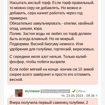
Насыпать кислый торф. Если торф правильный,
то можно серу не добавлять. Но можно и
добавить, сера начнет работать через год
примерно.
Обязательно замульчировать - опилки, хвойный
опад, шишки, кора.
Полив. Застоя воды не любит, но торф должен
быть всегда влажный. Но не мокрый.
Подкормки. Весной биогуму немного. Или
удобрения для голубики, гортензий, вересковых.
С середине июля азот нельзя. Только калий-
фосфор, чтобы побеги вызрели.
Если побег мягкий на конце- кончик см 10 зимой
скорее всего замёрзнет и просто его отломить
весной.
юллиия
Виртуоз общения
Offline
Чт, 23.05.2024 - 09:36
#
Вчера получила первый саженец голубики, 2