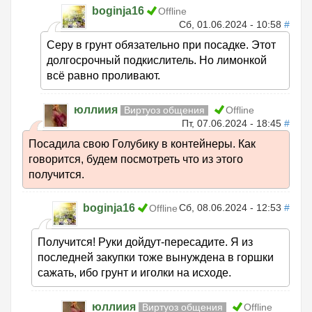
boginja16
Offline
Сб, 01.06.2024 - 10:58
#
Серу в грунт обязательно при посадке. Этот
долгосрочный подкислитель. Но лимонкой
всё равно проливают.
юллиия
Виртуоз общения
Offline
Пт, 07.06.2024 - 18:45
#
Посадила свою Голубику в контейнеры. Как
говорится, будем посмотреть что из этого
получится.
boginja16
Сб, 08.06.2024 - 12:53
#
Offline
Получится! Руки дойдут-пересадите. Я из
последней закупки тоже вынуждена в горшки
сажать, ибо грунт и иголки на исходе.
юллиия
Виртуоз общения
Offline