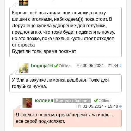
Короче, всё высадили, вниз шишки, сверху
шишки с иголками, наблюдаем))) пока стоит. В
Леруа ещё купила удобрение для голубики,
предполагаю, что тоже будет подкислять почву,
но это позже, пока чахлые кусты стоят отходят
от стресса
Будет ли толк, время покажет.
boginja16
Чт, 30.05.2024 - 21:34
#
Offline
У Эли в закупке лимонка дешёвая. Тоже для
голубики нужна.
юллиия
Виртуоз общения
Offline
Пт, 31.05.2024 - 15:48
#
Я сколько пересмотрела/ перечитала инфы -
все серой подкисляют.