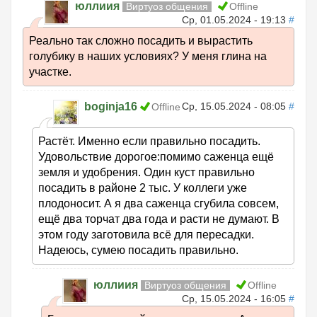
юллиия
Виртуоз общения
Offline
Ср, 01.05.2024 - 19:13
#
Реально так сложно посадить и вырастить
голубику в наших условиях? У меня глина на
участке.
boginja16
Ср, 15.05.2024 - 08:05
#
Offline
Растёт. Именно если правильно посадить.
Удовольствие дорогое:помимо саженца ещё
земля и удобрения. Один куст правильно
посадить в районе 2 тыс. У коллеги уже
плодоносит. А я два саженца сгубила совсем,
ещё два торчат два года и расти не думают. В
этом году заготовила всё для пересадки.
Надеюсь, сумею посадить правильно.
юллиия
Виртуоз общения
Offline
Ср, 15.05.2024 - 16:05
#