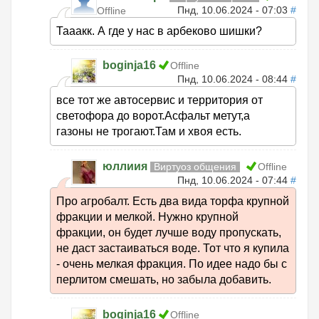
Пнд, 10.06.2024 - 07:03
#
Offline
Тааакк. А где у нас в арбеково шишки?
boginja16
Offline
Пнд, 10.06.2024 - 08:44
#
все тот же автосервис и территория от
светофора до ворот.Асфальт метут,а
газоны не трогают.Там и хвоя есть.
юллиия
Виртуоз общения
Offline
Пнд, 10.06.2024 - 07:44
#
Про агробалт. Есть два вида торфа крупной
фракции и мелкой. Нужно крупной
фракции, он будет лучше воду пропускать,
не даст застаиваться воде. Тот что я купила
- очень мелкая фракция. По идее надо бы с
перлитом смешать, но забыла добавить.
boginja16
Offline