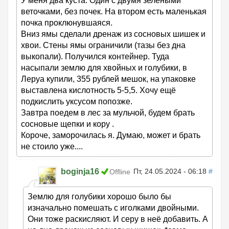
У меня два куста. Один с двумя зелёными
веточками, без почек. На втором есть маленькая
почка проклюнувшаяся.
Вниз ямы сделали дренаж из сосновых шишек и
хвои. Стены ямы ограничили (тазы без дна
выкопали). Получился контейнер. Туда
насыпали землю для хвойных и голубики, в
Леруа купили, 355 рублей мешок, на упаковке
выставлена кислотность 5-5,5. Хочу ещё
подкислить уксусом попозже.
Завтра поедем в лес за мульчой, будем брать
сосновые щепки и кору .
Короче, заморочилась я. Думаю, может и брать
не стоило уже....
boginja16
Пт, 24.05.2024 - 06:18
#
Offline
Землю для голубики хорошо было бы
изначально помешать с иголками двойными.
Они тоже раскисляют. И серу в неё добавить. А