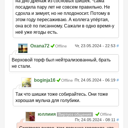
на дно дренаж из сосновых шишек. *сама
посадила пару лет не совсем правильно. Не
сдохла и зимует, но не плодоносит. Потому в
этом году пересаживаю. А коллега упёртая,
она всё по писанному. Сажали в одно время-у
неё уже ягоды есть.
Oxana72
Чт, 23.05.2024 - 22:53
#
Offline
Верховой торф был нейтрализованный, брать
не стали.
boginja16
Пт, 24.05.2024 - 06:19
#
Offline
Так что шишки тоже собирайтесь. Они тоже
хорошая мульча для голубики.
юллиия
Виртуоз общения
Offline
Пт, 24.05.2024 - 08:11
#