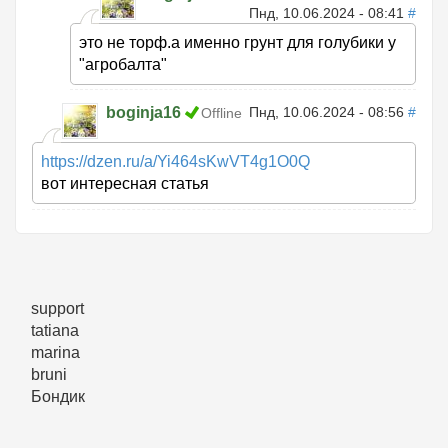
Пнд, 10.06.2024 - 08:41
#
это не торф.а именно грунт для голубики у
"агробалта"
boginja16
Пнд, 10.06.2024 - 08:56
#
Offline
https://dzen.ru/a/Yi464sKwVT4g1O0Q
вот интересная статья
support
tatiana
marina
bruni
Бондик