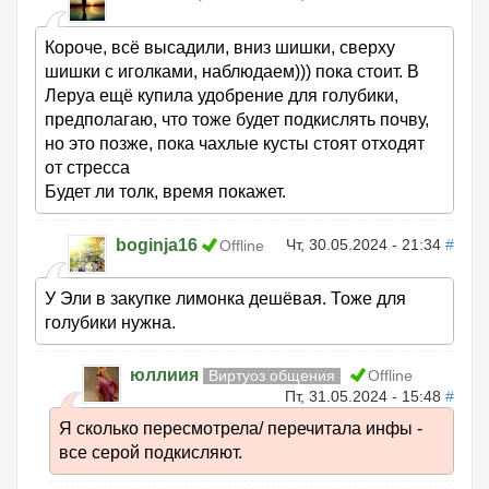
Короче, всё высадили, вниз шишки, сверху
шишки с иголками, наблюдаем))) пока стоит. В
Леруа ещё купила удобрение для голубики,
предполагаю, что тоже будет подкислять почву,
но это позже, пока чахлые кусты стоят отходят
от стресса
Будет ли толк, время покажет.
boginja16
Чт, 30.05.2024 - 21:34
#
Offline
У Эли в закупке лимонка дешёвая. Тоже для
голубики нужна.
юллиия
Виртуоз общения
Offline
Пт, 31.05.2024 - 15:48
#
Я сколько пересмотрела/ перечитала инфы -
все серой подкисляют.