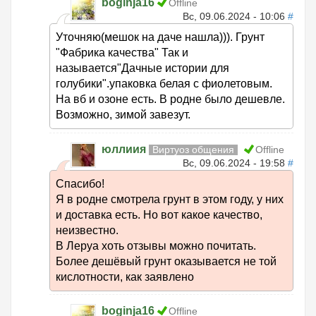
boginja16
Offline
Вс, 09.06.2024 - 10:06
#
Уточняю(мешок на даче нашла))). Грунт
"Фабрика качества" Так и
называется"Дачные истории для
голубики".упаковка белая с фиолетовым.
На вб и озоне есть. В родне было дешевле.
Возможно, зимой завезут.
юллиия
Виртуоз общения
Offline
Вс, 09.06.2024 - 19:58
#
Спасибо!
Я в родне смотрела грунт в этом году, у них
и доставка есть. Но вот какое качество,
неизвестно.
В Леруа хоть отзывы можно почитать.
Более дешёвый грунт оказывается не той
кислотности, как заявлено
boginja16
Offline