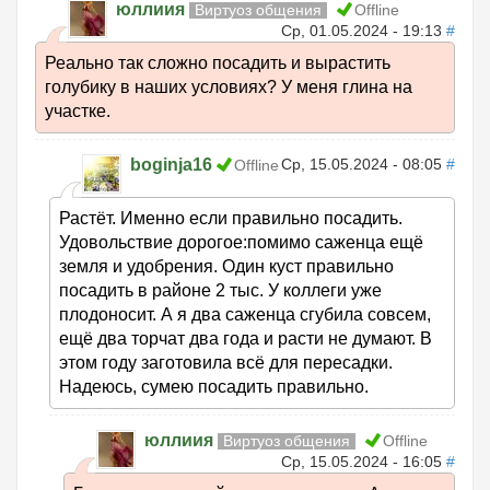
юллиия
Виртуоз общения
Offline
Ср, 01.05.2024 - 19:13
#
Реально так сложно посадить и вырастить
голубику в наших условиях? У меня глина на
участке.
boginja16
Ср, 15.05.2024 - 08:05
#
Offline
Растёт. Именно если правильно посадить.
Удовольствие дорогое:помимо саженца ещё
земля и удобрения. Один куст правильно
посадить в районе 2 тыс. У коллеги уже
плодоносит. А я два саженца сгубила совсем,
ещё два торчат два года и расти не думают. В
этом году заготовила всё для пересадки.
Надеюсь, сумею посадить правильно.
юллиия
Виртуоз общения
Offline
Ср, 15.05.2024 - 16:05
#