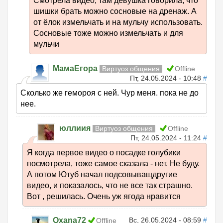
Смотрела видео, там девушка говорила, что
шишки брать можно сосновые на дренаж. А
от ёлок измельчать и на мульчу использовать.
Сосновые тоже можно измельчать и для
мульчи
МамаЕгора
Виртуоз общения
Offline
Пт, 24.05.2024 - 10:48
#
Сколько же гемороя с ней. Чур меня. пока не до
нее.
юллиия
Виртуоз общения
Offline
Пт, 24.05.2024 - 11:24
#
Я когда первое видео о посадке голубики
посмотрела, тоже самое сказала - нет. Не буду.
А потом Ютуб начал подсовыващдругие
видео, и показалось, что не все так страшно.
Вот , решилась. Очень уж ягода нравится
Oxana72
Вс, 26.05.2024 - 08:59
#
Offline