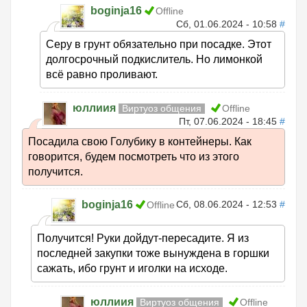
boginja16
Offline
Сб, 01.06.2024 - 10:58
#
Серу в грунт обязательно при посадке. Этот
долгосрочный подкислитель. Но лимонкой
всё равно проливают.
юллиия
Виртуоз общения
Offline
Пт, 07.06.2024 - 18:45
#
Посадила свою Голубику в контейнеры. Как
говорится, будем посмотреть что из этого
получится.
boginja16
Сб, 08.06.2024 - 12:53
#
Offline
Получится! Руки дойдут-пересадите. Я из
последней закупки тоже вынуждена в горшки
сажать, ибо грунт и иголки на исходе.
юллиия
Виртуоз общения
Offline