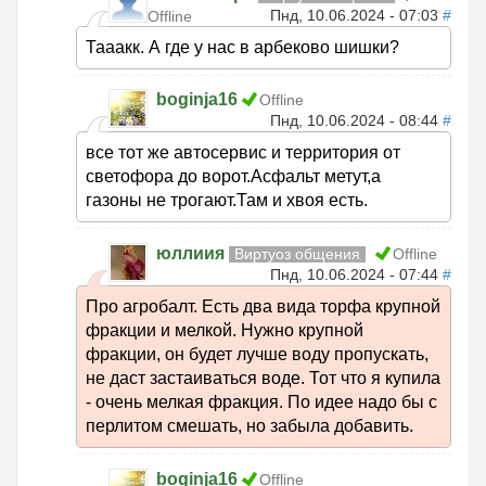
Пнд, 10.06.2024 - 07:03
#
Offline
Тааакк. А где у нас в арбеково шишки?
boginja16
Offline
Пнд, 10.06.2024 - 08:44
#
все тот же автосервис и территория от
светофора до ворот.Асфальт метут,а
газоны не трогают.Там и хвоя есть.
юллиия
Виртуоз общения
Offline
Пнд, 10.06.2024 - 07:44
#
Про агробалт. Есть два вида торфа крупной
фракции и мелкой. Нужно крупной
фракции, он будет лучше воду пропускать,
не даст застаиваться воде. Тот что я купила
- очень мелкая фракция. По идее надо бы с
перлитом смешать, но забыла добавить.
boginja16
Offline