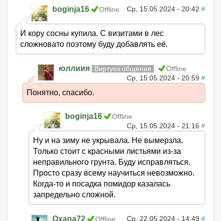
boginja16
Ср, 15.05.2024 - 20:42
#
Offline
И кору сосны купила. С визитами в лес
сложновато поэтому буду добавлять её.
юллиия
Виртуоз общения
Offline
Ср, 15.05.2024 - 20:59
#
Понятно, спасибо.
boginja16
Offline
Ср, 15.05.2024 - 21:16
#
Ну и на зиму не укрывала. Не вымерзла.
Только стоит с красными листьями из-за
неправильного грунта. Буду исправляться.
Просто сразу всему научиться невозможно.
Когда-то и посадка помидор казалась
запредельно сложной.
Oxana72
Ср, 22.05.2024 - 14:49
#
Offline