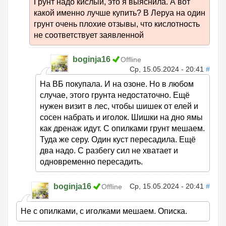
Грунт надо кислый, это я выяснила. А вот
какой именно лучше купить? В Леруа на один
грунт очень плохие отзывы, что кислотность
не соответствует заявленной
boginja16
Offline
Ср, 15.05.2024 - 20:41
#
На ВБ покупала. И на озоне. Но в любом
случае, этого грунта недостаточно. Ещё
нужен визит в лес, чтобы шишек от елей и
сосен набрать и иголок. Шишки на дно ямы
как дренаж идут. С опилками грунт мешаем.
Туда же серу. Один куст пересадила. Ещё
два надо. С разбегу сил не хватает и
одновременно пересадить.
boginja16
Ср, 15.05.2024 - 20:41
#
Offline
Не с опилками, с иголками мешаем. Описка.