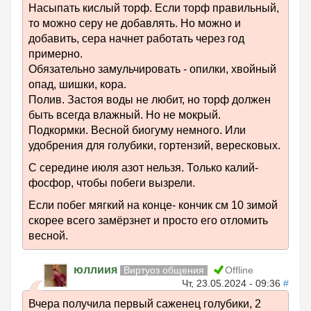
Насыпать кислый торф. Если торф правильный,
то можно серу не добавлять. Но можно и
добавить, сера начнет работать через год
примерно.
Обязательно замульчировать - опилки, хвойный
опад, шишки, кора.
Полив. Застоя воды не любит, но торф должен
быть всегда влажный. Но не мокрый.
Подкормки. Весной биогуму немного. Или
удобрения для голубики, гортензий, вересковых.
С середине июля азот нельзя. Только калий-
фосфор, чтобы побеги вызрели.
Если побег мягкий на конце- кончик см 10 зимой
скорее всего замёрзнет и просто его отломить
весной.
юллиия
Виртуоз общения
Offline
Чт, 23.05.2024 - 09:36
#
Вчера получила первый саженец голубики, 2