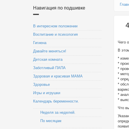
Глав
Навигация по подшивке
В интересном положении
Воспитание и психология
Чего 
Гигиена
В это
Давайте меняться!
* изм
Детская комната
* прои
Заботливый ПАПА
* пров
* мет
Здоровая и красивая МАМА
* опре
* обс
Здоровье
варик
Игры и игрушки
* ана
* выяс
Календарь беременности.
Что в
Неделя за неделей.
Указа
По месяцам
опред
появи