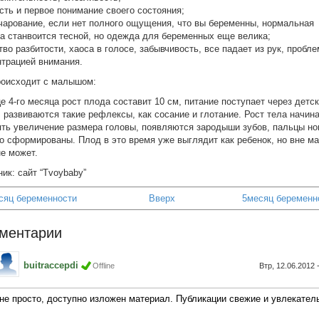
сть и первое понимание своего состояния;
очарование, если нет полного ощущения, что вы беременны, нормальная
а станвоится тесной, но одежда для беременных еще велика;
тво разбитости, хаоса в голосе, забывчивость, все падает из рук, пробл
нтрацией внимания.
роисходит с малышом:
е 4-го месяца рост плода составит 10 см, питание поступает через детс
 развиваются такие рефлексы, как сосание и глотание. Рост тела начин
ять увеличение размера головы, появляются зародыши зубов, пальцы ног
о сформированы. Плод в это время уже выглядит как ребенок, но вне ма
е может.
ик: сайт “Tvoybaby”
есяц беременности
Вверх
5месяц беременно
ментарии
buitraccepdi
Offline
Втр, 12.06.2012 
не просто, доступно изложен материал. Публикации свежие и увлекател