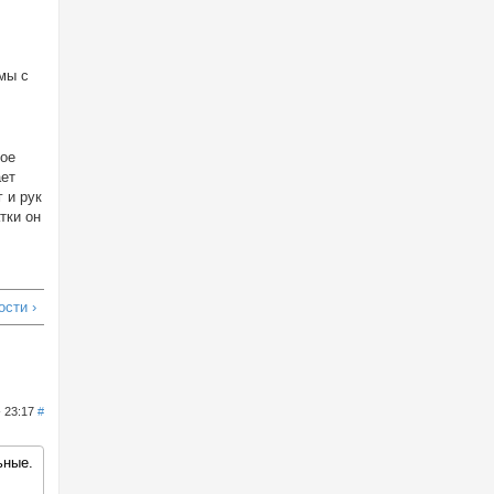
емы с
кое
ает
 и рук
тки он
сти ›
- 23:17
#
ьные.