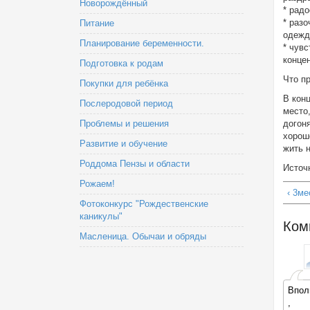
Новорождённый
* радо
* раз
Питание
одежд
Планирование беременности.
* чувс
конце
Подготовка к родам
Что п
Покупки для ребёнка
В конц
Послеродовой период
место,
Проблемы и решения
догон
хорош
Развитие и обучение
жить н
Роддома Пензы и области
Источн
Рожаем!
‹ 3м
Фотоконкурс "Рождественские
каникулы"
Ком
Масленица. Обычаи и обряды
Впол
,