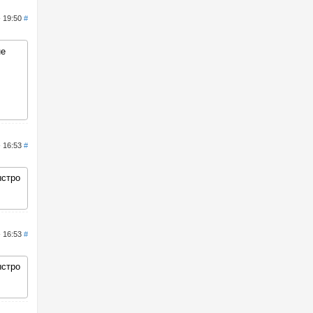
- 19:50
#
не
- 16:53
#
ыстро
- 16:53
#
ыстро