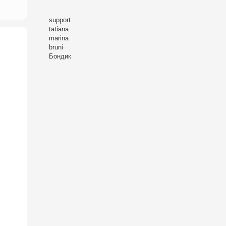
support
tatiana
marina
bruni
Бондик