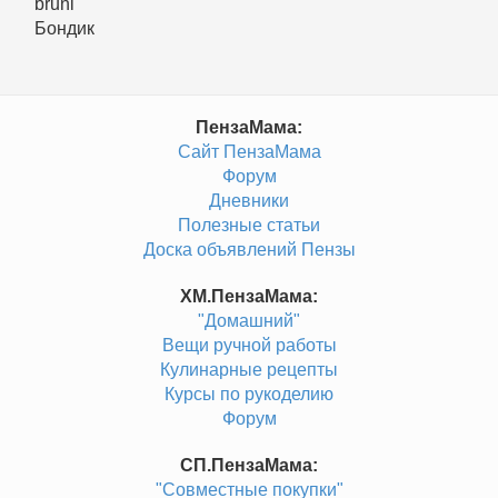
bruni
Бондик
ПензаМама:
Сайт ПензаМама
Форум
Дневники
Полезные статьи
Доска объявлений Пензы
ХМ.ПензаМама:
"Домашний"
Вещи ручной работы
Кулинарные рецепты
Курсы по рукоделию
Форум
СП.ПензаМама:
"Совместные покупки"