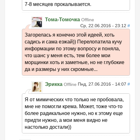
7-8 месяцев прокалывается.
Тома-Томочка
Offline
Ср, 22.06.2016 - 23:12
#
Загорелась я конечно этой идеей, хоть
садись и сама езжай)) Перелопатила кучу
информации по этому вопросу и поняла,
что шанс у меня есть, тем более мои
морщинки хоть и заметные, но не глубокие
да и размеры у них скромные...
Эрикка
Пнд, 27.06.2016 - 14:07
#
Offline
Я от мимических что только не пробовала,
мне не помогли крема. Может, тоже что-то
более радикальное нужно, но к этому еще
придти нужно, а мои меня видно не
настолько достали))