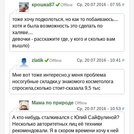
крошка87
Ср, 20.07.2016 - 07:55
#
Offline
тоже хочу подколоться, но как то побаиваюсь....
хотя и была возможность это сделать по
халяве....
девочки - расскажите где, у кого и сколько вам
вышло)
zlatik
Ср, 20.07.2016 - 10:41
#
Offline
Мне вот тоже интересно,у меня проблема
носогубные складки,у знакомого косметолога
спросила,сколько стоит-сказала 9,5 тыс
Мама по природе
Offline
Ср, 20.07.2016 - 10:53
#
А кто-нибудь сталкивался с Юлий Сайфулиной?
Несколько авторитетных лиц её техники
рекомендовали. Я в скором времени хочу к ней