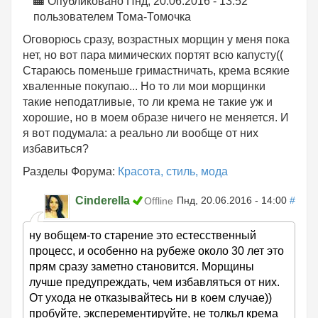
Опубликовано Пнд, 20.06.2016 - 13:52
пользователем
Тома-Томочка
Оговорюсь сразу, возрастных морщин у меня пока
нет, но вот пара мимических портят всю капусту((
Стараюсь поменьше гримастничать, крема всякие
хваленные покупаю... Но то ли мои морщинки
такие неподатливые, то ли крема не такие уж и
хорошие, но в моем образе ничего не меняется. И
я вот подумала: а реально ли вообще от них
избавиться?
Разделы Форума:
Красота, стиль, мода
Cinderella
Пнд, 20.06.2016 - 14:00
#
Offline
ну вобщем-то старение это естесственный
процесс, и особенно на рубеже около 30 лет это
прям сразу заметно становится. Морщины
лучше предупреждать, чем избавляться от них.
От ухода не отказывайтесь ни в коем случае))
пробуйте, эксперементируйте, не толкьл крема