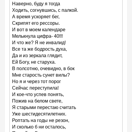
Наверно, буду я тогда
Ходить, согнувшись, с палкой.
А время ускоряет бег,
Скрипят его рессоры.
И вот в моем календаре
Мелькнула цифра- 40!!!
И что же? Я не инвалид!
Все та же бодрость духа,
Да и из зеркала глядит,
Ей Богу, не старуха.
В полсотню, очевидно, в бок
Мне старость сунет вилы?
Но я и через тот порог
Сейчас переступила!
И кое-что успев понять,
Пожив на белом свете,
Я старыми перестаю считать
Уже шестидесятилетних.
Роптать на годы не резон,
И сколько б ни осталось,