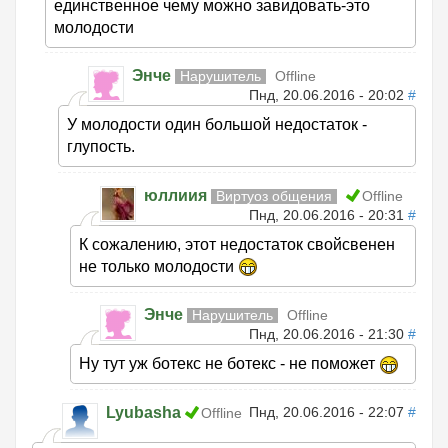
единственное чему можно завидовать-это
молодости
Энче
Нарушитель
Offline
Пнд, 20.06.2016 - 20:02
#
У молодости один большой недостаток -
глупость.
юллиия
Виртуоз общения
Offline
Пнд, 20.06.2016 - 20:31
#
К сожалению, этот недостаток свойсвенен
не только молодости
Энче
Нарушитель
Offline
Пнд, 20.06.2016 - 21:30
#
Ну тут уж ботекс не ботекс - не поможет
Lyubasha
Пнд, 20.06.2016 - 22:07
#
Offline