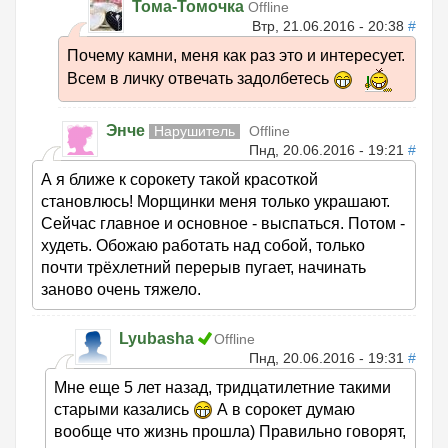
Тома-Томочка
Offline
Втр, 21.06.2016 - 20:38
#
Почему камни, меня как раз это и интересует.
Всем в личку отвечать задолбетесь
Энче
Нарушитель
Offline
Пнд, 20.06.2016 - 19:21
#
А я ближе к сорокету такой красоткой
становлюсь! Морщинки меня только украшают.
Сейчас главное и основное - выспаться. Потом -
худеть. Обожаю работать над собой, только
почти трёхлетний перерыв пугает, начинать
заново очень тяжело.
Lyubasha
Offline
Пнд, 20.06.2016 - 19:31
#
Мне еще 5 лет назад, тридцатилетние такими
старыми казались
А в сорокет думаю
вообще что жизнь прошла) Правильно говорят,