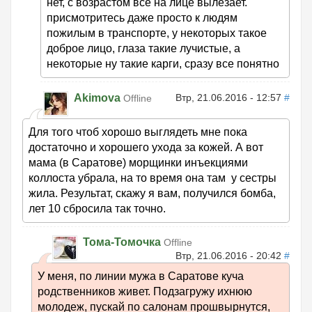
нет, с возрастом все на лице вылезает.
присмотритесь даже просто к людям
пожилым в транспорте, у некоторых такое
доброе лицо, глаза такие лучистые, а
некоторые ну такие карги, сразу все понятно
Akimova
Втр, 21.06.2016 - 12:57
#
Offline
Для того чтоб хорошо выглядеть мне пока
достаточно и хорошего ухода за кожей. А вот
мама (в Саратове) морщинки инъекциями
коллоста убрала, на то время она там у сестры
жила. Результат, скажу я вам, получился бомба,
лет 10 сбросила так точно.
Тома-Томочка
Offline
Втр, 21.06.2016 - 20:42
#
У меня, по линии мужа в Саратове куча
родственников живет. Подзагружу ихнюю
молодеж, пускай по салонам прошвырнутся,