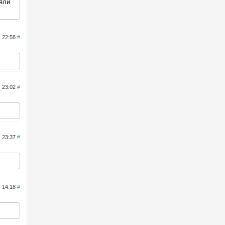
яли
- 22:58
#
- 23:02
#
- 23:37
#
- 14:18
#