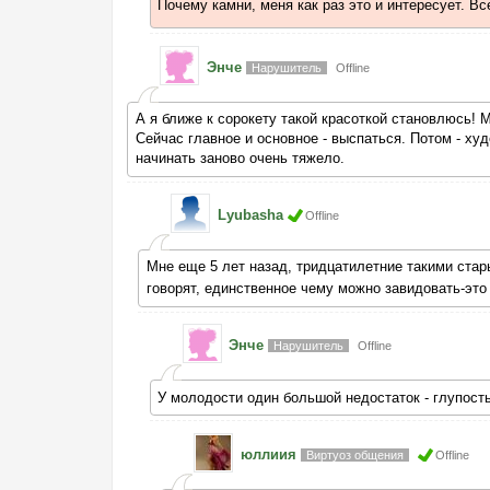
Почему камни, меня как раз это и интересует. В
Энче
Нарушитель
Offline
А я ближе к сорокету такой красоткой становлюсь!
Сейчас главное и основное - выспаться. Потом - худ
начинать заново очень тяжело.
Lyubasha
Offline
Мне еще 5 лет назад, тридцатилетние такими ста
говорят, единственное чему можно завидовать-эт
Энче
Нарушитель
Offline
У молодости один большой недостаток - глупость
юллиия
Виртуоз общения
Offline