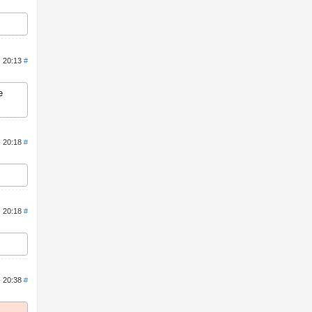
- 20:13
#
е
- 20:18
#
- 20:18
#
- 20:38
#