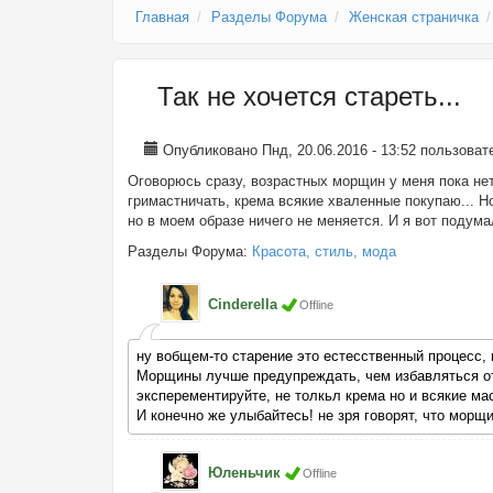
Главная
Разделы Форума
Женская страничка
Так не хочется стареть...
Опубликовано Пнд, 20.06.2016 - 13:52 пользова
Оговорюсь сразу, возрастных морщин у меня пока нет
гримастничать, крема всякие хваленные покупаю... Н
но в моем образе ничего не меняется. И я вот подума
Разделы Форума:
Красота, стиль, мода
Cinderella
Offline
ну вобщем-то старение это естесственный процесс, 
Морщины лучше предупреждать, чем избавляться от н
эксперементируйте, не толкьл крема но и всякие ма
И конечно же улыбайтесь! не зря говорят, что морщ
Юленьчик
Offline