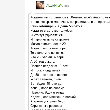
ЛедиN
Offline
Когда-то мы готовились к 50-летию моей тётки, мне 
стихи, которые мне очень понравились, и я перестал
Речь юбилярши в день 50-летия:
Когда-то в детстве голубом,
И что тут удивляться,
Я парня чуть не стариком
Могла считать лет в 20.
Когда пришла моя пора,
То стало мне понятно,
Что 20- это лишь заря,
А 30- год заката.
Прошло недолгих 10 лет.
И что ж я ощутила?
Да 30- это лишь рассвет,
Успех таланта, силы.
Вот будет 40- это да!
Конец, пора на свалку.
Наверно, буду я тогда
Ходить, согнувшись, с палкой.
А время ускоряет бег,
Скрипят его рессоры.