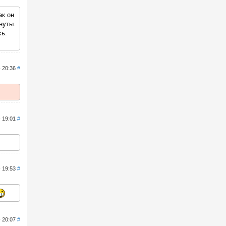
ак он
нуты.
сь.
- 20:36
#
- 19:01
#
- 19:53
#
- 20:07
#