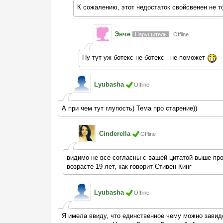
К сожалению, этот недостаток свойсвенен не 
Энче
Нарушитель
Offline
Ну тут уж ботекс не ботекс - не поможет
Lyubasha
Offline
А при чем тут глупость) Тема про старение))
Cinderella
Offline
видимо не все согласны с вашей цитатой выше про 
возрасте 19 лет, как говорит Стивен Кинг
Lyubasha
Offline
Я имела ввиду, что единственное чему можно завидо