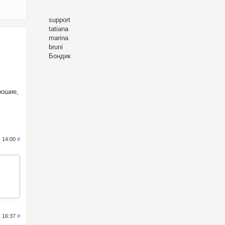
support
tatiana
marina
bruni
Бондик
рошие,
- 14:00
#
- 16:37
#