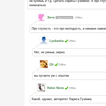
не купишь и т.д. Цитата Ларисы Гузеевой. А про гл
изначально
Энче
Нарушитель
Offline
Про глупость - это про молодость, и никаких камн
Lyubasha
Offline
Нет, не умные, верно.
Gli
Offline
вы путаете ум с опытом
Helen None
Offline
Какой, однако, авторитет Лариса Гузеева.