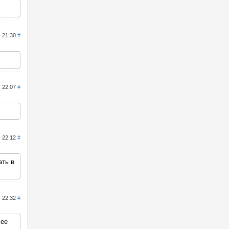
- 21:30
#
- 22:07
#
- 22:12
#
ать в
- 22:32
#
 ее