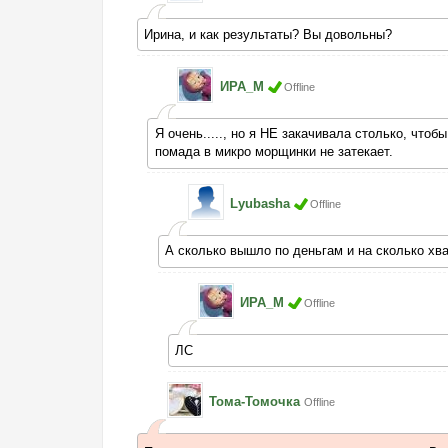
Ирина, и как результаты? Вы довольны?
ИРА_М
Offline
Я очень....., но я НЕ закачивала столько, что
помада в микро морщинки не затекает.
Lyubasha
Offline
А сколько вышло по деньгам и на сколько хва
ИРА_М
Offline
ЛС
Тома-Томочка
Offline