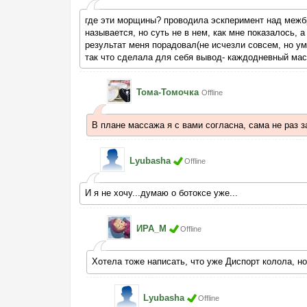
где эти морщины? проводила эскперимент над межбр
называется, но суть не в нем, как мне показалось, 
результат меня порадовал(не исчезли совсем, но ум
так что сделала для себя вывод- каждодневный ма
Тома-Томочка
Offline
В плане массажа я с вами согласна, сама не раз 
Lyubasha
Offline
И я не хочу...думаю о ботоксе уже...
ИРА_М
Offline
Хотела тоже написать, что уже Диспорт колола, н
Lyubasha
Offline