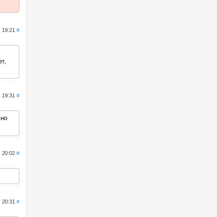
- 19:21
#
т,
- 19:31
#
ьно
- 20:02
#
- 20:31
#