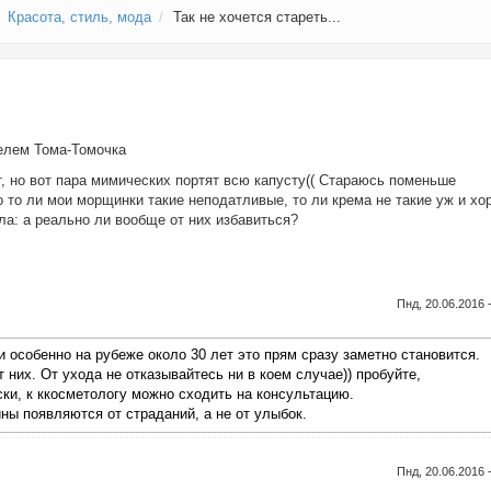
Красота, стиль, мода
Так не хочется стареть...
телем
Тома-Томочка
, но вот пара мимических портят всю капусту(( Стараюсь поменьше
о то ли мои морщинки такие неподатливые, то ли крема не такие уж и хо
ла: а реально ли вообще от них избавиться?
Пнд, 20.06.2016 
и особенно на рубеже около 30 лет это прям сразу заметно становится.
их. От ухода не отказывайтесь ни в коем случае)) пробуйте,
ски, к ккосметологу можно сходить на консультацию.
ины появляются от страданий, а не от улыбок.
Пнд, 20.06.2016 