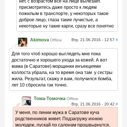
нет, с возрастом все на лице вылезает.
присмотритесь даже просто к людям
пожилым в транспорте, у некоторых такое
доброе лицо, глаза такие лучистые, а
некоторые ну такие карги, сразу все понятно
Akimova
Втр, 21.06.2016 - 12:57
#
Offline
Для того чтоб хорошо выглядеть мне пока
достаточно и хорошего ухода за кожей. А вот
мама (в Саратове) морщинки инъекциями
коллоста убрала, на то время она там у сестры
жила. Результат, скажу я вам, получился бомба,
лет 10 сбросила так точно.
Тома-Томочка
Offline
Втр, 21.06.2016 - 20:42
#
У меня, по линии мужа в Саратове куча
родственников живет. Подзагружу ихнюю
молодеж, пускай по салонам прошвырнутся,