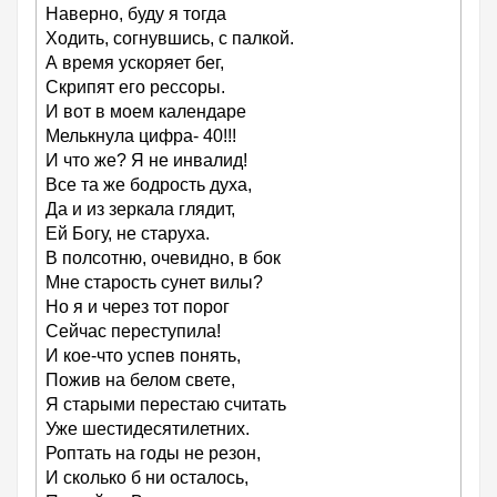
Наверно, буду я тогда
Ходить, согнувшись, с палкой.
А время ускоряет бег,
Скрипят его рессоры.
И вот в моем календаре
Мелькнула цифра- 40!!!
И что же? Я не инвалид!
Все та же бодрость духа,
Да и из зеркала глядит,
Ей Богу, не старуха.
В полсотню, очевидно, в бок
Мне старость сунет вилы?
Но я и через тот порог
Сейчас переступила!
И кое-что успев понять,
Пожив на белом свете,
Я старыми перестаю считать
Уже шестидесятилетних.
Роптать на годы не резон,
И сколько б ни осталось,