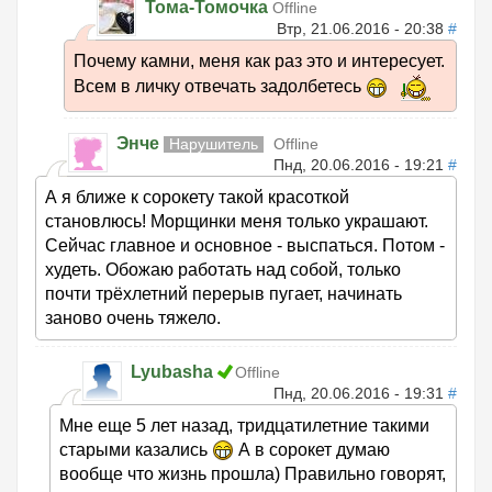
Тома-Томочка
Offline
Втр, 21.06.2016 - 20:38
#
Почему камни, меня как раз это и интересует.
Всем в личку отвечать задолбетесь
Энче
Нарушитель
Offline
Пнд, 20.06.2016 - 19:21
#
А я ближе к сорокету такой красоткой
становлюсь! Морщинки меня только украшают.
Сейчас главное и основное - выспаться. Потом -
худеть. Обожаю работать над собой, только
почти трёхлетний перерыв пугает, начинать
заново очень тяжело.
Lyubasha
Offline
Пнд, 20.06.2016 - 19:31
#
Мне еще 5 лет назад, тридцатилетние такими
старыми казались
А в сорокет думаю
вообще что жизнь прошла) Правильно говорят,