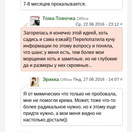
7-8 месяцев прокалывается.
Тома-Томочка
Offline
Ср, 22.06.2016 - 23:12
#
Загорелась я конечно этой идеей, хоть
садись и сама езжай)) Перелопатила кучу
информации по этому вопросу и поняла,
что шанс у меня есть, тем более мои
морщинки хоть и заметные, но не глубокие
да и размеры у них скромные...
Эрикка
Пнд, 27.06.2016 - 14:07
#
Offline
Я от мимических что только не пробовала,
мне не помогли крема. Может, тоже что-то
более радикальное нужно, но к этому еще
придти нужно, а мои меня видно не
настолько достали))