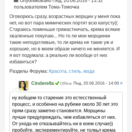
Опубликовано Пнд, 20.06.2016 - 13:52
пользователем
Тома-Томочка
Оговорюсь сразу, возрастных морщин у меня пока
нет, но вот пара мимических портят всю капусту((
Стараюсь поменьше гримастничать, крема всякие
хваленные покупаю... Но то ли мои морщинки
такие неподатливые, то ли крема не такие уж и
хорошие, но в моем образе ничего не меняется. И
я вот подумала: а реально ли вообще от них
избавиться?
Разделы Форума:
Красота, стиль, мода
Cinderella
Пнд, 20.06.2016 - 14:00
#
Offline
ну вобщем-то старение это естесственный
процесс, и особенно на рубеже около 30 лет это
прям сразу заметно становится. Морщины
лучше предупреждать, чем избавляться от них.
От ухода не отказывайтесь ни в коем случае))
пробуйте, эксперементируйте, не толкьл крема