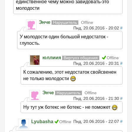
единственное чему можно завидовать-это
молодости
Энче
Нарушитель
Offline
Пнд, 20.06.2016 - 20:02
#
У молодости один большой недостаток -
глупость.
юллиия
Виртуоз общения
Offline
Пнд, 20.06.2016 - 20:31
#
К сожалению, этот недостаток свойсвенен
не только молодости
Энче
Нарушитель
Offline
Пнд, 20.06.2016 - 21:30
#
Ну тут уж ботекс не ботекс - не поможет
Lyubasha
Пнд, 20.06.2016 - 22:07
#
Offline