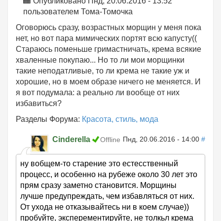
Опубликовано Пнд, 20.06.2016 - 13:52
пользователем
Тома-Томочка
Оговорюсь сразу, возрастных морщин у меня пока
нет, но вот пара мимических портят всю капусту((
Стараюсь поменьше гримастничать, крема всякие
хваленные покупаю... Но то ли мои морщинки
такие неподатливые, то ли крема не такие уж и
хорошие, но в моем образе ничего не меняется. И
я вот подумала: а реально ли вообще от них
избавиться?
Разделы Форума:
Красота, стиль, мода
Cinderella
Пнд, 20.06.2016 - 14:00
#
Offline
ну вобщем-то старение это естесственный
процесс, и особенно на рубеже около 30 лет это
прям сразу заметно становится. Морщины
лучше предупреждать, чем избавляться от них.
От ухода не отказывайтесь ни в коем случае))
пробуйте, эксперементируйте, не толкьл крема