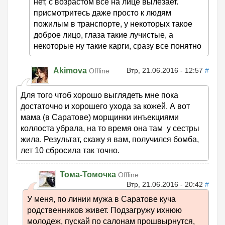
нет, с возрастом все на лице вылезает.
присмотритесь даже просто к людям
пожилым в транспорте, у некоторых такое
доброе лицо, глаза такие лучистые, а
некоторые ну такие карги, сразу все понятно
Akimova
Втр, 21.06.2016 - 12:57
#
Offline
Для того чтоб хорошо выглядеть мне пока
достаточно и хорошего ухода за кожей. А вот
мама (в Саратове) морщинки инъекциями
коллоста убрала, на то время она там у сестры
жила. Результат, скажу я вам, получился бомба,
лет 10 сбросила так точно.
Тома-Томочка
Offline
Втр, 21.06.2016 - 20:42
#
У меня, по линии мужа в Саратове куча
родственников живет. Подзагружу ихнюю
молодеж, пускай по салонам прошвырнутся,