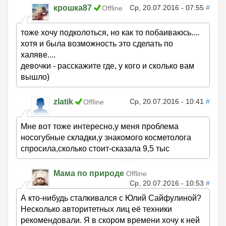
крошка87
Ср, 20.07.2016 - 07:55
#
Offline
тоже хочу подколоться, но как то побаиваюсь....
хотя и была возможность это сделать по
халяве....
девочки - расскажите где, у кого и сколько вам
вышло)
zlatik
Ср, 20.07.2016 - 10:41
#
Offline
Мне вот тоже интересно,у меня проблема
носогубные складки,у знакомого косметолога
спросила,сколько стоит-сказала 9,5 тыс
Мама по природе
Offline
Ср, 20.07.2016 - 10:53
#
А кто-нибудь сталкивался с Юлий Сайфулиной?
Несколько авторитетных лиц её техники
рекомендовали. Я в скором времени хочу к ней