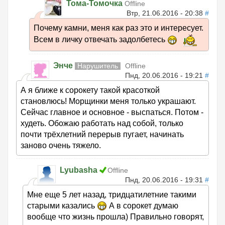
Тома-Томочка
Offline
Втр, 21.06.2016 - 20:38
#
Почему камни, меня как раз это и интересует.
Всем в личку отвечать задолбетесь
Энче
Нарушитель
Offline
Пнд, 20.06.2016 - 19:21
#
А я ближе к сорокету такой красоткой
становлюсь! Морщинки меня только украшают.
Сейчас главное и основное - выспаться. Потом -
худеть. Обожаю работать над собой, только
почти трёхлетний перерыв пугает, начинать
заново очень тяжело.
Lyubasha
Offline
Пнд, 20.06.2016 - 19:31
#
Мне еще 5 лет назад, тридцатилетние такими
старыми казались
А в сорокет думаю
вообще что жизнь прошла) Правильно говорят,