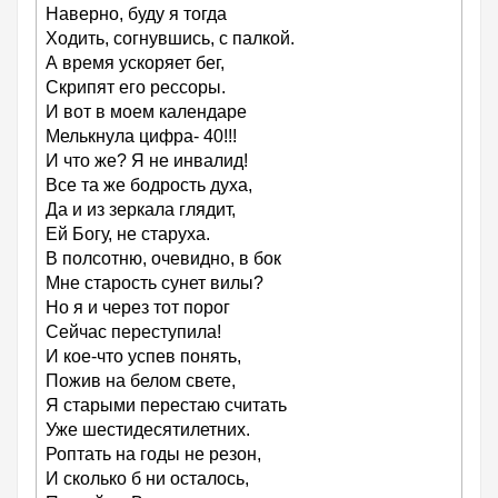
Наверно, буду я тогда
Ходить, согнувшись, с палкой.
А время ускоряет бег,
Скрипят его рессоры.
И вот в моем календаре
Мелькнула цифра- 40!!!
И что же? Я не инвалид!
Все та же бодрость духа,
Да и из зеркала глядит,
Ей Богу, не старуха.
В полсотню, очевидно, в бок
Мне старость сунет вилы?
Но я и через тот порог
Сейчас переступила!
И кое-что успев понять,
Пожив на белом свете,
Я старыми перестаю считать
Уже шестидесятилетних.
Роптать на годы не резон,
И сколько б ни осталось,