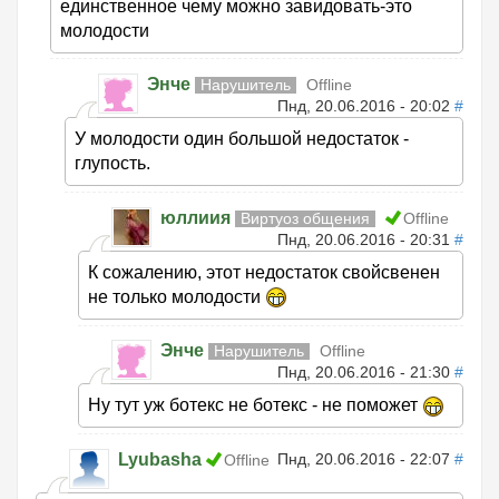
единственное чему можно завидовать-это
молодости
Энче
Нарушитель
Offline
Пнд, 20.06.2016 - 20:02
#
У молодости один большой недостаток -
глупость.
юллиия
Виртуоз общения
Offline
Пнд, 20.06.2016 - 20:31
#
К сожалению, этот недостаток свойсвенен
не только молодости
Энче
Нарушитель
Offline
Пнд, 20.06.2016 - 21:30
#
Ну тут уж ботекс не ботекс - не поможет
Lyubasha
Пнд, 20.06.2016 - 22:07
#
Offline