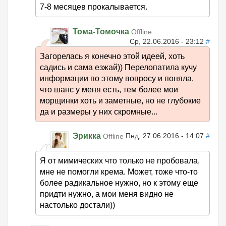
7-8 месяцев прокалывается.
Тома-Томочка
Offline
Ср, 22.06.2016 - 23:12
#
Загорелась я конечно этой идеей, хоть
садись и сама езжай)) Перелопатила кучу
информации по этому вопросу и поняла,
что шанс у меня есть, тем более мои
морщинки хоть и заметные, но не глубокие
да и размеры у них скромные...
Эрикка
Пнд, 27.06.2016 - 14:07
#
Offline
Я от мимических что только не пробовала,
мне не помогли крема. Может, тоже что-то
более радикальное нужно, но к этому еще
придти нужно, а мои меня видно не
настолько достали))