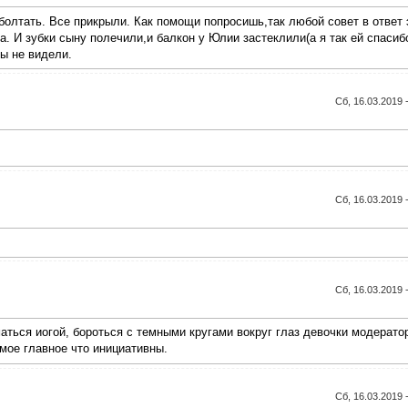
болтать. Все прикрыли. Как помощи попросишь,так любой совет в ответ 
. И зубки сыну полечили,и балкон у Юлии застеклили(а я так ей спасиб
ты не видели.
Сб, 16.03.2019 
Сб, 16.03.2019 
Сб, 16.03.2019 
маться иогой, бороться с темными кругами вокруг глаз девочки модерато
мое главное что инициативны.
Сб, 16.03.2019 