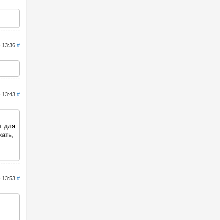
- 13:36
#
- 13:43
#
т для
жать,
- 13:53
#