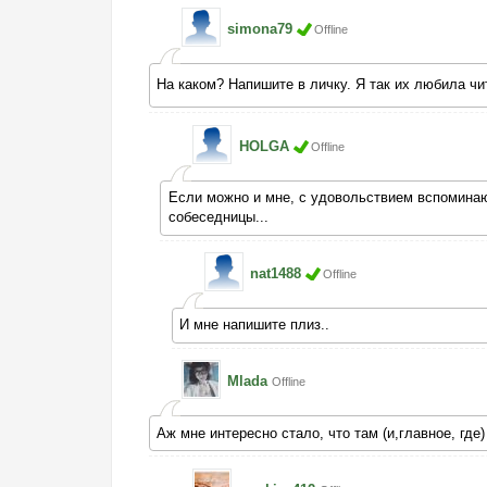
simona79
Offline
На каком? Напишите в личку. Я так их любила ч
HOLGA
Offline
Если можно и мне, с удовольствием вспоминаю
собеседницы...
nat1488
Offline
И мне напишите плиз..
Mlada
Offline
Аж мне интересно стало, что там (и,главное, где) 