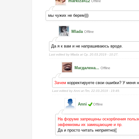
markiza412
Offline
мы чужих не берем)))
Mlada
Offline
Да я к вам и не напрашиваюсь вроде.
Last edited by Mlada at Ср, 20.03.2019 - 10:27.
Магдалена...
Offline
Зачем
корректируете свои ошибки? У меня н
Last edited by Anni at Пт, 22.03.2019 - 19:49.
Anni
Offline
На форуме запрещены оскорбления пользов
эвфемизмы их замещающие и пр.
Да и просто читать неприятно((