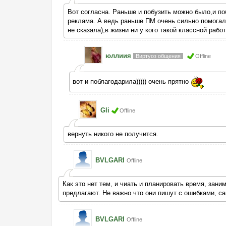
Вот согласна. Раньше и побузить можно было,и по
реклама. А ведь раньше ПМ очень сильно помогала
не сказала),в жизни ни у кого такой классной рабо
юллиия
Виртуоз общения
Offline
вот и поблагодарила))))) очень прятно
Gli
Offline
вернуть никого не получится.
BVLGARI
Offline
Как это нет тем, и чиать и планировать время, зани
предлагают. Не важно что они пишут с ошибками, са
BVLGARI
Offline