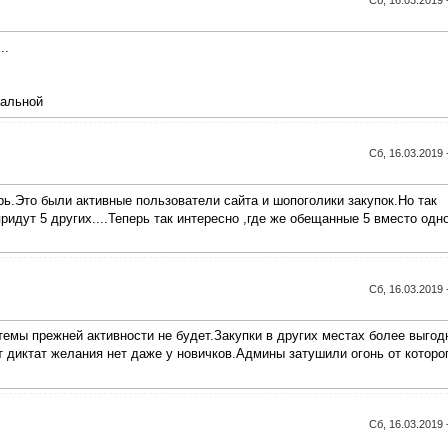
Сб, 16.03.2019 
..
уальной
Сб, 16.03.2019 
ь.Это были активные пользователи сайта и шопоголики закупок.Но так
идут 5 других....Теперь так интересно ,где же обещанные 5 вместо одн
Сб, 16.03.2019 
темы прежней активности не будет.Закупки в других местах более выгод
 диктат желания нет даже у новичков.Админы затушили огонь от которо
Сб, 16.03.2019 