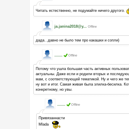
Читать естественно, не подумайте ничего другого.
ja.janina2018@y...
Offline
дада...давно не было тем про какашки и сопли)
.......
Offline
Потому что ушла большая часть активных пользоват
актуальны. Даже если и родили вторых и последующи
мам, с соответствующей тематикой. Ну и чего же теп
ну вот и итог. Самая живая была злилка-бесилка. К
конкретному, но увы.
.......
Offline
Привязаннасти
Mlada