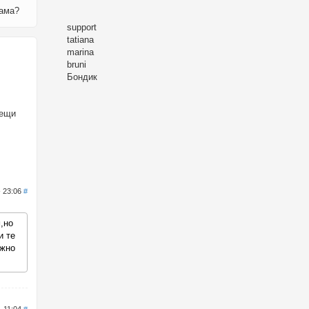
мама?
support
tatiana
marina
bruni
Бондик
вещи
- 23:06
#
,но
и те
ожно