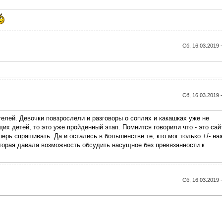
Сб, 16.03.2019 
Сб, 16.03.2019 
елей. Девочки повзрослели и разговоры о соплях и какашках уже не
х детей, то это уже пройденный этап. Помнится говорили что - это сай
ерь спрашивать. Да и остались в большенстве те, кто мог только +/- на
оторая давала возможность обсудить насущное без превязанности к
Сб, 16.03.2019 