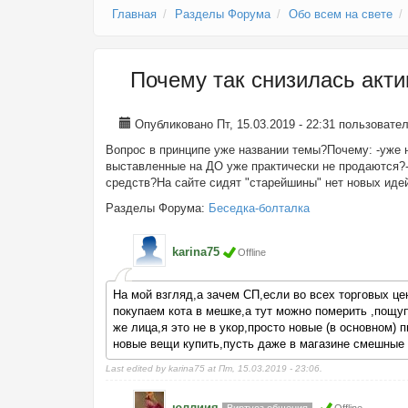
Главная
Разделы Форума
Обо всем на свете
Почему так снизилась акт
Опубликовано Пт, 15.03.2019 - 22:31 пользоват
Вопрос в принципе уже названии темы?Почему: -уже 
выставленные на ДО уже практически не продаются?-
средств?На сайте сидят "старейшины" нет новых ид
Разделы Форума:
Беседка-болталка
karina75
Offline
На мой взгляд,а зачем СП,если во всех торговых це
покупаем кота в мешке,а тут можно померить ,пощуп
же лица,я это не в укор,просто новые (в основном)
новые вещи купить,пусть даже в магазине смешные 
Last edited by karina75 at Пт, 15.03.2019 - 23:06.
юллиия