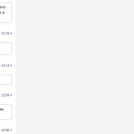
это
о и
- 12:15
#
- 14:13
#
- 12:59
#
ры
- 13:05
#