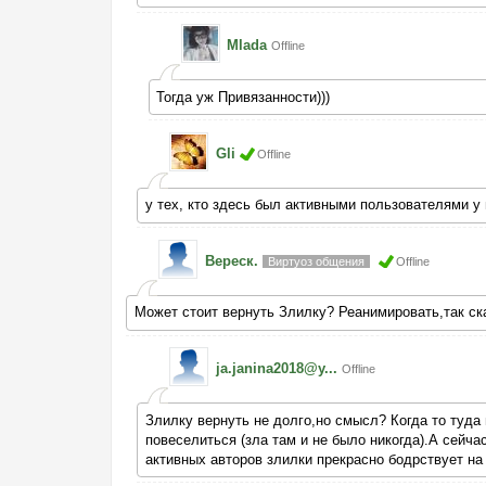
Mlada
Offline
Тогда уж Привязанности)))
Gli
Offline
у тех, кто здесь был активными пользователями у
Вереск.
Виртуоз общения
Offline
Может стоит вернуть Злилку? Реанимировать,так ск
ja.janina2018@y...
Offline
Злилку вернуть не долго,но смысл? Когда то туда
повеселиться (зла там и не было никогда).А сейча
активных авторов злилки прекрасно бодрствует на