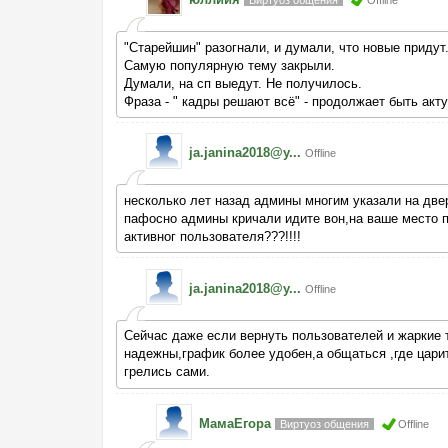
Виртуоз общения
Offline
"Старейшин" разогнали, и думали, что новые придут.
Самую популярную тему закрыли.
Думали, на сп выедут. Не получилось.
Фраза - " кадры решают всё" - продолжает быть акт
ja.janina2018@y...
Offline
несколько лет назад админы многим указали на двер
пафосно админы кричали идите вон,на ваше место пр
активног пользователя???!!!!
ja.janina2018@y...
Offline
Сейчас даже если вернуть пользователей и жаркие 
надежны,график более удобен,а общаться ,где царит
грелись сами.
МамаЕгора
Виртуоз общения
Offline