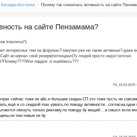
Беседка-болталка
Почему так снизилась активность на сайте Пенза
ивность на сайте Пензамама?
елем
krasnova71
нет интересных тем на форумах?-закупки уже не такие активные?-даже 
Сайт исчерпал свой резерв(потенциал)?у людей просто недостаточно
ей?Почему????Или пардон ,я ошибаюсь???
Пт, 15.03.2019 
нтрах сейчас тоже не айс,и большие скидки,СП это тоже пусть не совсем
ать,ещё и со скидкой max урвать,по поводу активности...согласна,одни 
 пытаются пихнуть только рекламу,по поводу бу вещей....а смысл если м
цены,но они новые не бу