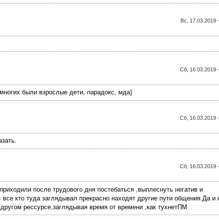
Вс, 17.03.2019 
Сб, 16.03.2019 
 многих были взрослые дети, парадокс, мда)
Сб, 16.03.2019 
азать.
Сб, 16.03.2019 
 приходили после трудового дня постебаться ,выплеснуть негатив и
с все кто туда заглядывал прекрасно находят другие пути общения.Да и 
 другом рессурсе,заглядывая время от времени ,как тухнетПМ