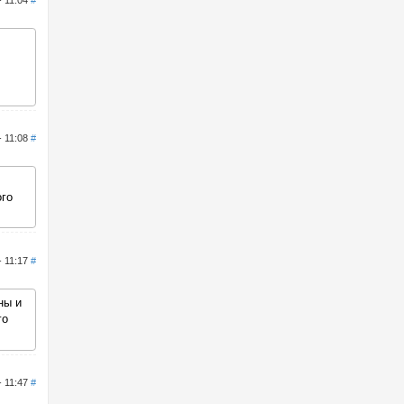
- 11:04
#
- 11:08
#
ого
- 11:17
#
ны и
го
- 11:47
#