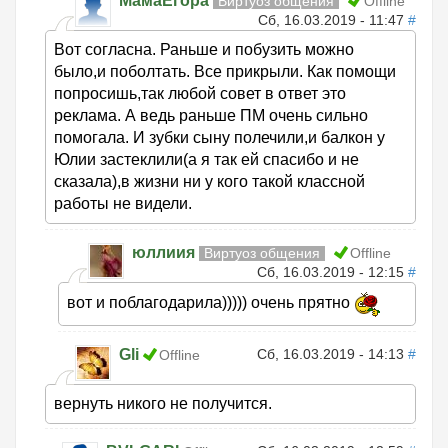
МамаЕгора
Виртуоз общения
Offline
Сб, 16.03.2019 - 11:47
#
Вот согласна. Раньше и побузить можно
было,и поболтать. Все прикрыли. Как помощи
попросишь,так любой совет в ответ это
реклама. А ведь раньше ПМ очень сильно
помогала. И зубки сыну полечили,и балкон у
Юлии застеклили(а я так ей спасибо и не
сказала),в жизни ни у кого такой классной
работы не видели.
юллиия
Виртуоз общения
Offline
Сб, 16.03.2019 - 12:15
#
вот и поблагодарила))))) очень прятно
Gli
Сб, 16.03.2019 - 14:13
#
Offline
вернуть никого не получится.