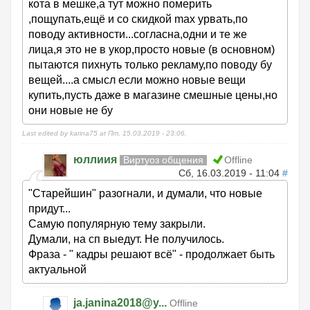
кота в мешке,а тут можно померить
,пощупать,ещё и со скидкой max урвать,по
поводу активности...согласна,одни и те же
лица,я это не в укор,просто новые (в основном)
пытаются пихнуть только рекламу,по поводу бу
вещей....а смысл если можно новые вещи
купить,пусть даже в магазине смешные цены,но
они новые не бу
Last edited by karina75 at Пт, 15.03.2019 - 23:06.
юллиия
Виртуоз общения
Offline
Сб, 16.03.2019 - 11:04
#
"Старейшин" разогнали, и думали, что новые
придут...
Самую популярную тему закрыли.
Думали, на сп выедут. Не получилось.
Фраза - " кадры решают всё" - продолжает быть
актуальной
ja.janina2018@y...
Offline