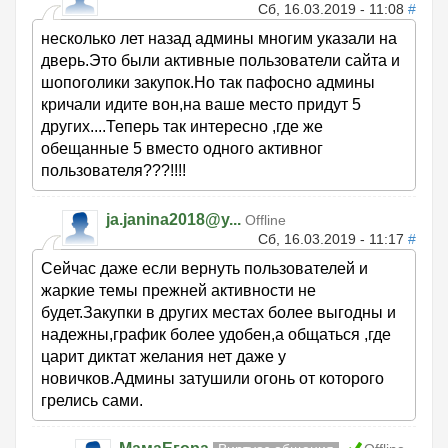
Сб, 16.03.2019 - 11:08
#
несколько лет назад админы многим указали на
дверь.Это были активные пользователи сайта и
шопоголики закупок.Но так пафосно админы
кричали идите вон,на ваше место придут 5
других....Теперь так интересно ,где же
обещанные 5 вместо одного активног
пользователя???!!!!
ja.janina2018@y...
Offline
Сб, 16.03.2019 - 11:17
#
Сейчас даже если вернуть пользователей и
жаркие темы прежней активности не
будет.Закупки в других местах более выгодны и
надежны,график более удобен,а общаться ,где
царит диктат желания нет даже у
новичков.Админы затушили огонь от которого
грелись сами.