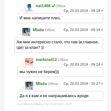
nat1488
Offline
Ср, 20.03.2019 - 09:18
#
И мне напишите плиз..
Mlada
Ср, 20.03.2019 - 09:19
#
Offline
Аж мне интересно стало, что там (и,главное,
где) за клан? ))
markiza412
Offline
Ср, 20.03.2019 - 09:24
#
мы чужих не берем)))
Mlada
Ср, 20.03.2019 - 10:27
#
Offline
Да я к вам и не напрашиваюсь вроде.
Last edited by Mlada at Ср, 20.03.2019 - 10:27.