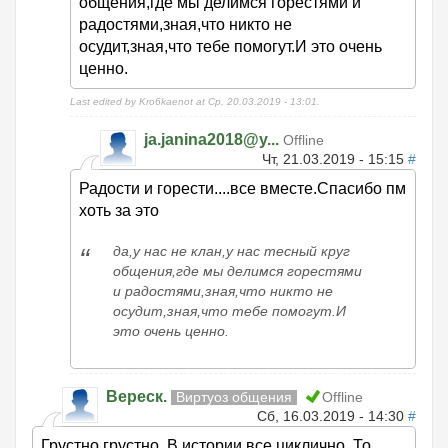
общения,где мы делимся горестями и
радостями,зная,что никто не
осудит,зная,что тебе помогут.И это очень
ценно.
Last edited by Kro6kaenot at Ср, 20.03.2019 - 13:01.
ja.janina2018@y...
Offline
Чт, 21.03.2019 - 15:15
#
Радости и горести....все вместе.Спасибо пм
хоть за это
да,у нас не клан,у нас тесный круг
общения,где мы делимся горестями
и радостями,зная,что никто не
осудит,зная,что тебе помогут.И
это очень ценно.
Вереск.
Виртуоз общения
Offline
Сб, 16.03.2019 - 14:30
#
Грустно,грустно. В истории все циклично. То