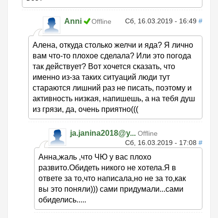
Anni
Сб, 16.03.2019 - 16:49
#
Offline
Алена, откуда столько желчи и яда? Я лично
вам что-то плохое сделала? Или это погода
так действует? Вот хочется сказать, что
именно из-за таких ситуаций люди тут
стараются лишний раз не писать, поэтому и
активность низкая, напишешь, а на тебя душ
из грязи, да, очень приятно(((
ja.janina2018@y...
Offline
Сб, 16.03.2019 - 17:08
#
Анна,жаль ,что ЧЮ у вас плохо
развито.Обидеть никого не хотела.Я в
ответе за то,что написала,но не за то,как
вы это поняли))) сами придумали...сами
обиделись.....