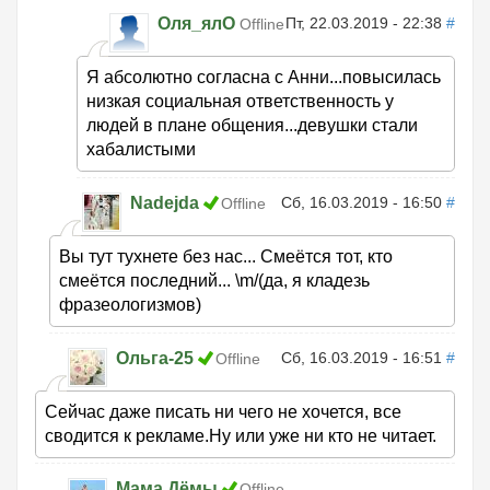
Оля_ялО
Пт, 22.03.2019 - 22:38
#
Offline
Я абсолютно согласна с Анни...повысилась
низкая социальная ответственность у
людей в плане общения...девушки стали
хабалистыми
Nadejda
Сб, 16.03.2019 - 16:50
#
Offline
Вы тут тухнете без нас... Смеётся тот, кто
смеётся последний... \m/(да, я кладезь
фразеологизмов)
Ольга-25
Сб, 16.03.2019 - 16:51
#
Offline
Сейчас даже писать ни чего не хочется, все
сводится к рекламе.Ну или уже ни кто не читает.
Мама Дёмы
Offline