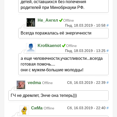
детей, оставшихся без попечения
родителей при Минобрнауки РФ.
Не_Ангел
Offline
Пнд, 18.03.2019 - 10:58
#
Всегда поражалась её энергичности
Kro6kaenot
Offline
Пнд, 18.03.2019 - 13:25
#
а еще человечности,участливости...всегда
готовая помочь....
они с мужем-большие молодцы!
vedma
Сб, 16.03.2019 - 22:39
#
Offline
ГЧ не дремлет, Энче она теперь)))
СиМа
Сб, 16.03.2019 - 22:40
#
Offline