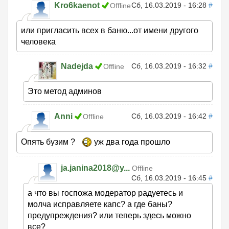
Kro6kaenot
Сб, 16.03.2019 - 16:28
#
Offline
или пригласить всех в баню...от имени другого
человека
Nadejda
Сб, 16.03.2019 - 16:32
#
Offline
Это метод админов
Anni
Сб, 16.03.2019 - 16:42
#
Offline
Опять бузим ?
уж два года прошло
ja.janina2018@y...
Offline
Сб, 16.03.2019 - 16:45
#
а что вы госпожа модератор радуетесь и
молча исправляете капс? а где баны?
предупреждения? или теперь здесь можно
все?