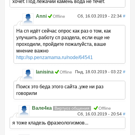
хочет. Под лежачий камень вода не течет.
Anni
Сб, 16.03.2019 - 22:34
#
Offline
На сп идёт сейчас опрос как раз о том, как
улучшить работу сп раздела, если еще не
проходили, пройдите пожалуйста, ваше
мнение важно
http://sp.penzamama.ru/node/64541
lanisina
Пнд, 18.03.2019 - 03:22
#
Offline
Поиск это беда этого сайта ,уже ни раз
говорили
Вале4ка
Виртуоз общения
Offline
Сб, 16.03.2019 - 20:54
#
я тоже кладезь фразеологизмов...