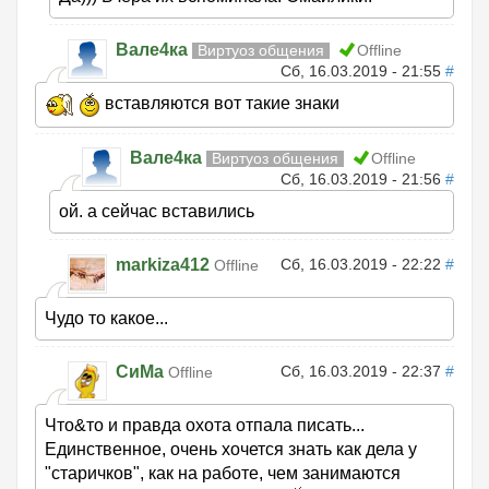
Вале4ка
Виртуоз общения
Offline
Сб, 16.03.2019 - 21:55
#
вставляются вот такие знаки
Вале4ка
Виртуоз общения
Offline
Сб, 16.03.2019 - 21:56
#
ой. а сейчас вставились
markiza412
Сб, 16.03.2019 - 22:22
#
Offline
Чудо то какое...
СиМа
Сб, 16.03.2019 - 22:37
#
Offline
Что&то и правда охота отпала писать...
Единственное, очень хочется знать как дела у
"старичков", как на работе, чем занимаются