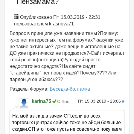
Пензамама?
Опубликовано Пт, 15.03.2019 - 22:31
пользователем
krasnova71
Вопрос в принципе уже названии темы?Почему:
-уже нет интересных тем на форумах?-закупки уже
не такие активные?-даже вещи выставленные на
ДО уже практически не продаются?-Сайт исчерпал
свой резерв(потенциал)?у людей просто
недостаточно средств?На сайте сидят
"старейшины" нет новых идей?Почему????Или
пардон ,я ошибаюсь???
Разделы Форума:
Беседка-болталка
karina75
Пт, 15.03.2019 - 23:06
#
Offline
На мой взгляд,а зачем СП,если во всех
торговых центрах сейчас тоже не айс,и большие
скидки,СП это тоже пусть не совсем,но покупаем