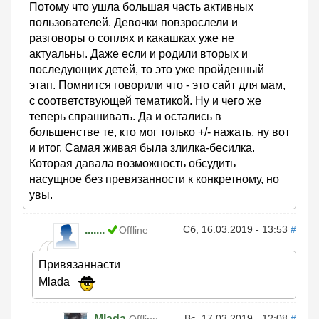
Потому что ушла большая часть активных
пользователей. Девочки повзрослели и
разговоры о соплях и какашках уже не
актуальны. Даже если и родили вторых и
последующих детей, то это уже пройденный
этап. Помнится говорили что - это сайт для мам,
с соответствующей тематикой. Ну и чего же
теперь спрашивать. Да и остались в
большенстве те, кто мог только +/- нажать, ну вот
и итог. Самая живая была злилка-бесилка.
Которая давала возможность обсудить
насущное без превязанности к конкретному, но
увы.
.......
Сб, 16.03.2019 - 13:53
#
Offline
Привязаннасти
Mlada
Mlada
Вс, 17.03.2019 - 12:08
#