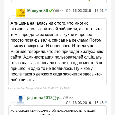
Машуля86
Сб, 16.03.2019 - 18:01
#
Offline
А тишина началась ни с того, что многих
активных пользователей забанили, а с того, что
темы про детские комнаты, кухни и прочее
просто позакрывали, списав на рекламу. Потом
злилку прикрыли.. И понеслось. И тогда уже
многиие говорили, что это приведет к затуханию
сайта. Администрация пользователей слЫшать
отказалась, как писали выше на одно место 5 не
пришло, и одно то не появилось. Ну и кому
после такого детского сада захочется здесь что-
либо писать...
Last edited by Машуля86 at Сб, 16.03.2019 - 18:01.
ja.janina2018@y...
Offline
Сб, 16.03.2019 - 16:43
#
ХОТЬ СЕГОДНЯ ,БЛАГОДАРЯ ЭТОЙ ТЕМЕ АКТИВНОСТЬ ПОТЕШИТ