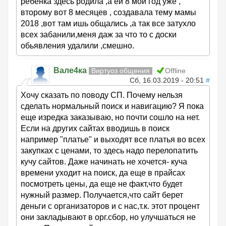
ребенка здесь родила ,а ей 8 мой год уже ,
второму вот 8 месяцев , создавала тему мамы
2018 ,вот там ишь общались ,а так все затухло
всех забанили,меня даж за что то с доски
обьявления удалили ,смешно.
Вале4ка
Виртуоз общения
Offline
Сб, 16.03.2019 - 20:51
#
Хочу сказать по поводу СП. Почему нельзя
сделать нормальный поиск и навигацию? Я пока
еще изредка заказываю, но почти сошло на нет.
Если на других сайтах вводишь в поиск
например "платье" и выходят все платья во всех
закупках с ценами, то здесь надо перелопатить
кучу сайтов. Даже начинать не хочется- куча
времени уходит на поиск, да еще в прайсах
посмотреть цены, да еще не факт,что будет
нужный размер. Получается,что сайт берет
деньги с организаторов и с нас,т.к. этот процент
они закладывают в орг.сбор, но улучшаться не