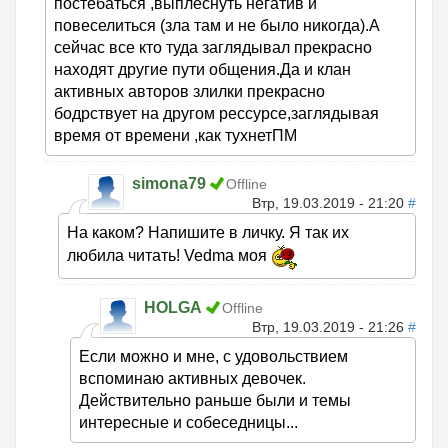
постебаться ,выплеснуть негатив и
повеселиться (зла там и не было никогда).А
сейчас все кто туда заглядывал прекрасно
находят другие пути общения.Да и клан
активных авторов злилки прекрасно
бодрствует на другом рессурсе,заглядывая
время от времени ,как тухнетПМ
simona79
Offline
Втр, 19.03.2019 - 21:20
#
На каком? Напишите в личку. Я так их
любила читать! Vedma моя
HOLGA
Offline
Втр, 19.03.2019 - 21:26
#
Если можно и мне, с удовольствием
вспоминаю активных девочек.
Действительно раньше были и темы
интересные и собеседницы...