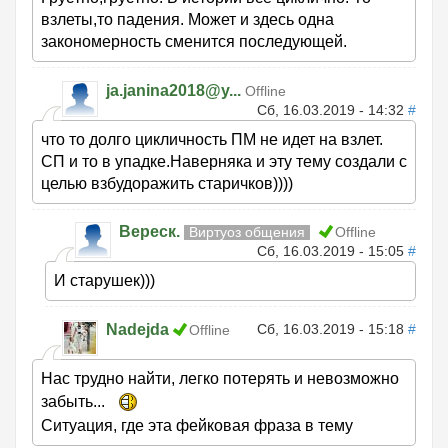
взлеты,то падения. Может и здесь одна
закономерность сменится последующей.
ja.janina2018@y...
Offline
Сб, 16.03.2019 - 14:32
#
что то долго цикличность ПМ не идет на взлет.
СП и то в упадке.Наверняка и эту тему создали с
целью взбудоражить старичков))))
Вереск.
Виртуоз общения
Offline
Сб, 16.03.2019 - 15:05
#
И старушек)))
Nadejda
Сб, 16.03.2019 - 15:18
#
Offline
Нас трудно найти, легко потерять и невозможно
забыть...
Ситуация, где эта фейковая фраза в тему