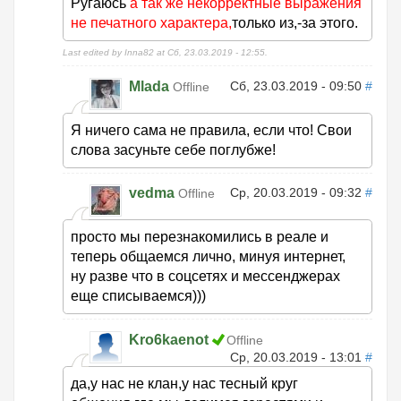
Ругаюсь
а так же некорректные выражения
не печатного характера,
только из,-за этого.
Last edited by Inna82 at Сб, 23.03.2019 - 12:55.
Mlada
Сб, 23.03.2019 - 09:50
#
Offline
Я ничего сама не правила, если что! Свои
слова засуньте себе поглубже!
vedma
Ср, 20.03.2019 - 09:32
#
Offline
просто мы перезнакомились в реале и
теперь общаемся лично, минуя интернет,
ну разве что в соцсетях и мессенджерах
еще списываемся)))
Kro6kaenot
Offline
Ср, 20.03.2019 - 13:01
#
да,у нас не клан,у нас тесный круг