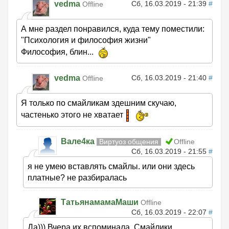
vedma
Сб, 16.03.2019 - 21:39
#
Offline
А мне раздел понравился, куда тему поместили:
"Психология и философия жизни"
Философия, блин...
vedma
Сб, 16.03.2019 - 21:40
#
Offline
Я только по смайликам здешним скучаю,
частенько этого не хватает
Вале4ка
Виртуоз общения
Offline
Сб, 16.03.2019 - 21:55
#
я не умею вставлять смайлы. или они здесь
платные? не разбиралась
ТатьянамамаМаши
Offline
Сб, 16.03.2019 - 22:07
#
Да))) Вчера их вспоминала. Смайлики.