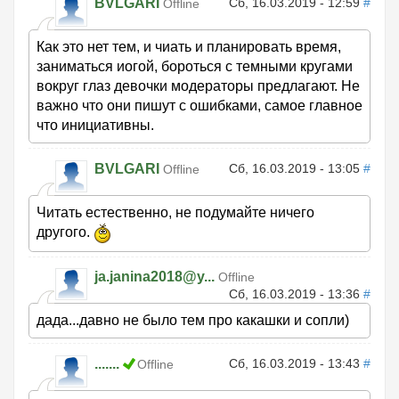
BVLGARI
Сб, 16.03.2019 - 12:59
#
Offline
Как это нет тем, и чиать и планировать время,
заниматься иогой, бороться с темными кругами
вокруг глаз девочки модераторы предлагают. Не
важно что они пишут с ошибками, самое главное
что инициативны.
BVLGARI
Сб, 16.03.2019 - 13:05
#
Offline
Читать естественно, не подумайте ничего
другого.
ja.janina2018@y...
Offline
Сб, 16.03.2019 - 13:36
#
дада...давно не было тем про какашки и сопли)
.......
Сб, 16.03.2019 - 13:43
#
Offline