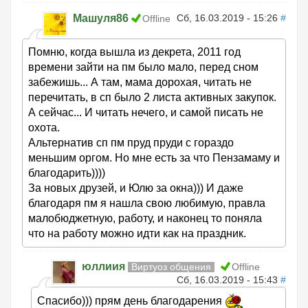
Машуля86
Сб, 16.03.2019 - 15:26
#
Offline
Помню, когда вышла из декрета, 2011 год
времени зайти на пм было мало, перед сном
забежишь... А там, мама дорохая, читать не
перечитать, в сп было 2 листа активных закупок.
А сейчас... И читать нечего, и самой писать не
охота.
Альтернатив сп пм пруд пруди с гораздо
меньшим оргом. Но мне есть за что Пензамаму и
благодарить))))
За новых друзей, и Юлю за окна))) И даже
благодаря пм я нашла свою любимую, правла
малобюджетную, работу, и наконец то поняла
что на работу можно идти как на праздник.
юллиия
Виртуоз общения
Offline
Сб, 16.03.2019 - 15:43
#
Спасибо))) прям день благодарения