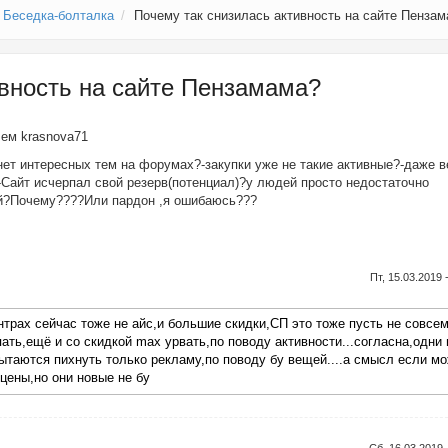
Беседка-болталка
Почему так снизилась активность на сайте Пенза
ивность на сайте Пензамама?
елем
krasnova71
нет интересных тем на форумах?-закупки уже не такие активные?-даже 
Сайт исчерпал свой резерв(потенциал)?у людей просто недостаточно
ей?Почему????Или пардон ,я ошибаюсь???
Пт, 15.03.2019 
нтрах сейчас тоже не айс,и большие скидки,СП это тоже пусть не совсем
ать,ещё и со скидкой max урвать,по поводу активности...согласна,одни 
 пытаются пихнуть только рекламу,по поводу бу вещей....а смысл если м
цены,но они новые не бу