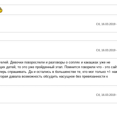
Сб, 16.03.2019 
Сб, 16.03.2019 
елей. Девочки повзрослели и разговоры о соплях и какашках уже не
х детей, то это уже пройденный этап. Помнится говорили что - это сай
ерь спрашивать. Да и остались в большенстве те, кто мог только +/- на
оторая давала возможность обсудить насущное без превязанности к
Сб, 16.03.2019 