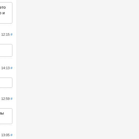
это
о и
- 12:15
#
- 14:13
#
- 12:59
#
ры
- 13:05
#