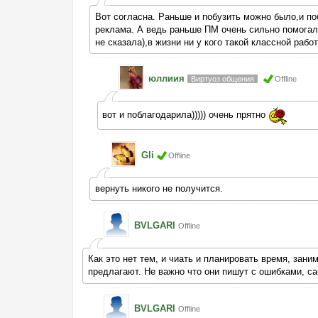
Вот согласна. Раньше и побузить можно было,и по
реклама. А ведь раньше ПМ очень сильно помогала
не сказала),в жизни ни у кого такой классной рабо
юллиия
Виртуоз общения
Offline
вот и поблагодарила))))) очень прятно
Gli
Offline
вернуть никого не получится.
BVLGARI
Offline
Как это нет тем, и чиать и планировать время, зани
предлагают. Не важно что они пишут с ошибками, са
BVLGARI
Offline