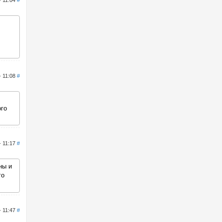
- 11:04
#
- 11:08
#
ого
- 11:17
#
ны и
го
- 11:47
#