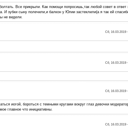
болтать. Все прикрыли. Как помощи попросишь,так любой совет в ответ 
. И зубки сыну полечили,и балкон у Юлии застеклили(а я так ей спасиб
ты не видели.
Сб, 16.03.2019 
Сб, 16.03.2019 
Сб, 16.03.2019 
маться иогой, бороться с темными кругами вокруг глаз девочки модерато
мое главное что инициативны.
Сб, 16.03.2019 