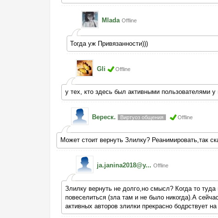
Mlada
Offline
Тогда уж Привязанности)))
Gli
Offline
у тех, кто здесь был активными пользователями у
Вереск.
Виртуоз общения
Offline
Может стоит вернуть Злилку? Реанимировать,так ск
ja.janina2018@y...
Offline
Злилку вернуть не долго,но смысл? Когда то туда
повеселиться (зла там и не было никогда).А сейча
активных авторов злилки прекрасно бодрствует на