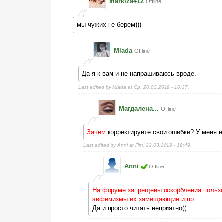
markiza412
Offline
мы чужих не берем)))
Mlada
Offline
Да я к вам и не напрашиваюсь вроде.
Last edited by Mlada at Ср, 20.03.2019 - 10:27.
Магдалена...
Offline
Зачем
корректируете свои ошибки? У меня н
Last edited by Anni at Пт, 22.03.2019 - 19:49.
Anni
Offline
На форуме запрещены оскорбления пользов
эвфемизмы их замещающие и пр.
Да и просто читать неприятно((