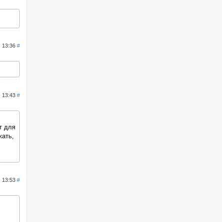
- 13:36
#
- 13:43
#
т для
жать,
- 13:53
#