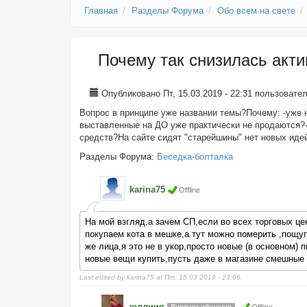
Главная
Разделы Форума
Обо всем на свете
Почему так снизилась акт
Опубликовано Пт, 15.03.2019 - 22:31 пользоват
Вопрос в принципе уже названии темы?Почему: -уже 
выставленные на ДО уже практически не продаются?-
средств?На сайте сидят "старейшины" нет новых ид
Разделы Форума:
Беседка-болталка
karina75
Offline
На мой взгляд,а зачем СП,если во всех торговых це
покупаем кота в мешке,а тут можно померить ,пощуп
же лица,я это не в укор,просто новые (в основном)
новые вещи купить,пусть даже в магазине смешные 
Last edited by karina75 at Пт, 15.03.2019 - 23:06.
юллиия