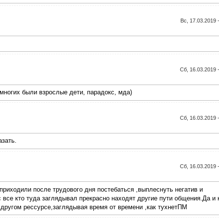
Вс, 17.03.2019 
Сб, 16.03.2019 
 многих были взрослые дети, парадокс, мда)
Сб, 16.03.2019 
азать.
Сб, 16.03.2019 
 приходили после трудового дня постебаться ,выплеснуть негатив и
с все кто туда заглядывал прекрасно находят другие пути общения.Да и 
 другом рессурсе,заглядывая время от времени ,как тухнетПМ