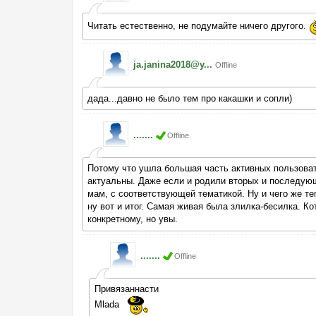
Читать естественно, не подумайте ничего другого.
ja.janina2018@y...
Offline
дада...давно не было тем про какашки и сопли)
.......
Offline
Потому что ушла большая часть активных пользоват
актуальны. Даже если и родили вторых и последующи
мам, с соответствующей тематикой. Ну и чего же теп
ну вот и итог. Самая живая была злилка-бесилка. К
конкретному, но увы.
.......
Offline
Привязаннасти
Mlada