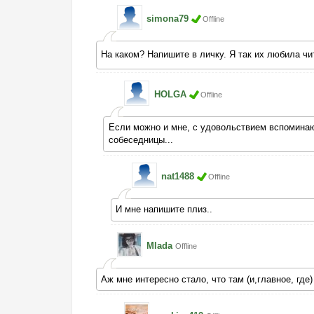
simona79
Offline
На каком? Напишите в личку. Я так их любила ч
HOLGA
Offline
Если можно и мне, с удовольствием вспоминаю
собеседницы...
nat1488
Offline
И мне напишите плиз..
Mlada
Offline
Аж мне интересно стало, что там (и,главное, где) 