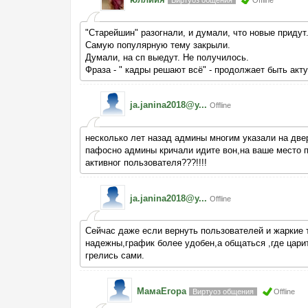
Виртуоз общения
Offline
"Старейшин" разогнали, и думали, что новые придут.
Самую популярную тему закрыли.
Думали, на сп выедут. Не получилось.
Фраза - " кадры решают всё" - продолжает быть акт
ja.janina2018@y...
Offline
несколько лет назад админы многим указали на двер
пафосно админы кричали идите вон,на ваше место пр
активног пользователя???!!!!
ja.janina2018@y...
Offline
Сейчас даже если вернуть пользователей и жаркие 
надежны,график более удобен,а общаться ,где царит
грелись сами.
МамаЕгора
Виртуоз общения
Offline