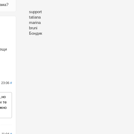
мама?
support
tatiana
marina
bruni
Бондик
вещи
- 23:06
#
,но
и те
ожно