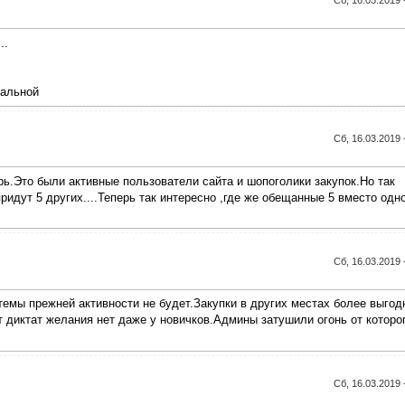
Сб, 16.03.2019 
..
уальной
Сб, 16.03.2019 
ь.Это были активные пользователи сайта и шопоголики закупок.Но так
идут 5 других....Теперь так интересно ,где же обещанные 5 вместо одн
Сб, 16.03.2019 
темы прежней активности не будет.Закупки в других местах более выгод
 диктат желания нет даже у новичков.Админы затушили огонь от которо
Сб, 16.03.2019 