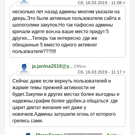
Сб, 16.03.2019 - 11:08
#
несколько лет назад админы многим указали на
дверь.Это были активные пользователи сайта и
шопоголики закупок.Но так пафосно админы
кричали идите вон,на ваше место придут 5
других....Теперь так интересно ,где же
обещанные 5 вместо одного активног
пользователя???!!!!
ja.janina2018@y...
Offline
Сб, 16.03.2019 - 11:17
#
Сейчас даже если вернуть пользователей и
жаркие темы прежней активности не
будет.Закупки в других местах более выгодны и
надежны,график более удобен,а общаться ,где
царит диктат желания нет даже у
новичков.Админы затушили огонь от которого
грелись сами.