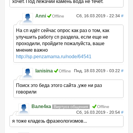
хочет. Под лежачий камень вода не течет.
Anni
Сб, 16.03.2019 - 22:34
#
Offline
На сп идёт сейчас опрос как раз о том, как
улучшить работу сп раздела, если еще не
проходили, пройдите пожалуйста, ваше
мнение важно
http://sp.penzamama.ru/node/64541
lanisina
Пнд, 18.03.2019 - 03:22
#
Offline
Поиск это беда этого сайта ,уже ни раз
говорили
Вале4ка
Виртуоз общения
Offline
Сб, 16.03.2019 - 20:54
#
я тоже кладезь фразеологизмов...