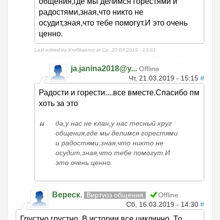
общения,где мы делимся горестями и
радостями,зная,что никто не
осудит,зная,что тебе помогут.И это очень
ценно.
Last edited by Kro6kaenot at Ср, 20.03.2019 - 13:01.
ja.janina2018@y...
Offline
Чт, 21.03.2019 - 15:15
#
Радости и горести....все вместе.Спасибо пм
хоть за это
да,у нас не клан,у нас тесный круг
общения,где мы делимся горестями
и радостями,зная,что никто не
осудит,зная,что тебе помогут.И
это очень ценно.
Вереск.
Виртуоз общения
Offline
Сб, 16.03.2019 - 14:30
#
Грустно,грустно. В истории все циклично. То