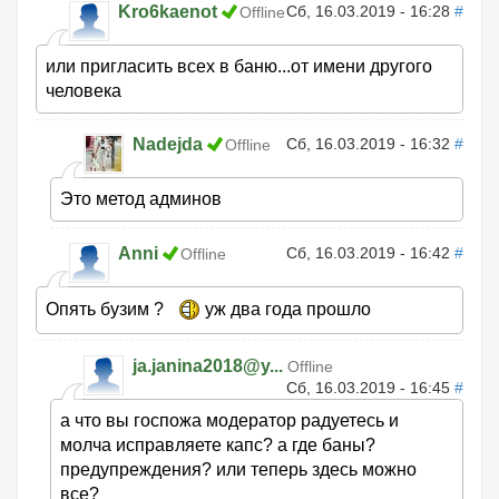
Kro6kaenot
Сб, 16.03.2019 - 16:28
#
Offline
или пригласить всех в баню...от имени другого
человека
Nadejda
Сб, 16.03.2019 - 16:32
#
Offline
Это метод админов
Anni
Сб, 16.03.2019 - 16:42
#
Offline
Опять бузим ?
уж два года прошло
ja.janina2018@y...
Offline
Сб, 16.03.2019 - 16:45
#
а что вы госпожа модератор радуетесь и
молча исправляете капс? а где баны?
предупреждения? или теперь здесь можно
все?