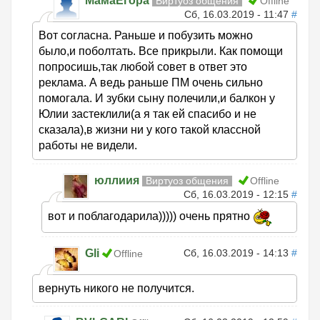
МамаЕгора
Виртуоз общения
Offline
Сб, 16.03.2019 - 11:47
#
Вот согласна. Раньше и побузить можно
было,и поболтать. Все прикрыли. Как помощи
попросишь,так любой совет в ответ это
реклама. А ведь раньше ПМ очень сильно
помогала. И зубки сыну полечили,и балкон у
Юлии застеклили(а я так ей спасибо и не
сказала),в жизни ни у кого такой классной
работы не видели.
юллиия
Виртуоз общения
Offline
Сб, 16.03.2019 - 12:15
#
вот и поблагодарила))))) очень прятно
Gli
Сб, 16.03.2019 - 14:13
#
Offline
вернуть никого не получится.