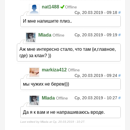
nat1488
Offline
Ср, 20.03.2019 - 09:18
#
И мне напишите плиз..
Mlada
Ср, 20.03.2019 - 09:19
#
Offline
Аж мне интересно стало, что там (и,главное,
где) за клан? ))
markiza412
Offline
Ср, 20.03.2019 - 09:24
#
мы чужих не берем)))
Mlada
Ср, 20.03.2019 - 10:27
#
Offline
Да я к вам и не напрашиваюсь вроде.
Last edited by Mlada at Ср, 20.03.2019 - 10:27.