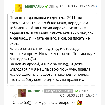
Машуля86
Сб, 16.03.2019 - 15:26
#
Offline
Помню, когда вышла из декрета, 2011 год
времени зайти на пм было мало, перед сном
забежишь... А там, мама дорохая, читать не
перечитать, в сп было 2 листа активных закупок.
А сейчас... И читать нечего, и самой писать не
охота.
Альтернатив сп пм пруд пруди с гораздо
меньшим оргом. Но мне есть за что Пензамаму и
благодарить))))
За новых друзей, и Юлю за окна))) И даже
благодаря пм я нашла свою любимую, правла
малобюджетную, работу, и наконец то поняла
что на работу можно идти как на праздник.
юллиия
Виртуоз общения
Offline
Сб, 16.03.2019 - 15:43
#
Спасибо))) прям день благодарения