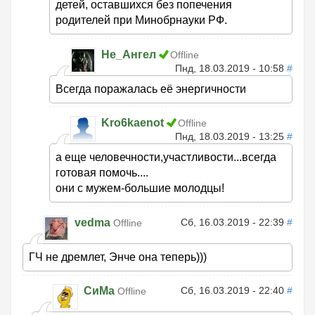
детей, оставшихся без попечения
родителей при Минобрнауки РФ.
Не_Ангел
Offline
Пнд, 18.03.2019 - 10:58
#
Всегда поражалась её энергичности
Kro6kaenot
Offline
Пнд, 18.03.2019 - 13:25
#
а еще человечности,участливости...всегда
готовая помочь....
они с мужем-большие молодцы!
vedma
Сб, 16.03.2019 - 22:39
#
Offline
ГЧ не дремлет, Энче она теперь)))
СиМа
Сб, 16.03.2019 - 22:40
#
Offline