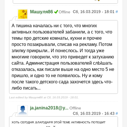
Машуля86
Сб, 16.03.2019 - 18:01
#
Offline
А тишина началась ни с того, что многих
активных пользователей забанили, а с того, что
темы про детские комнаты, кухни и прочее
просто позакрывали, списав на рекламу. Потом
злилку прикрыли.. И понеслось. И тогда уже
многиие говорили, что это приведет к затуханию
сайта. Администрация пользователей слЫшать
отказалась, как писали выше на одно место 5 не
пришло, и одно то не появилось. Ну и кому
после такого детского сада захочется здесь что-
либо писать...
Last edited by Машуля86 at Сб, 16.03.2019 - 18:01.
ja.janina2018@y...
Offline
Сб, 16.03.2019 - 16:43
#
ХОТЬ СЕГОДНЯ ,БЛАГОДАРЯ ЭТОЙ ТЕМЕ АКТИВНОСТЬ ПОТЕШИТ