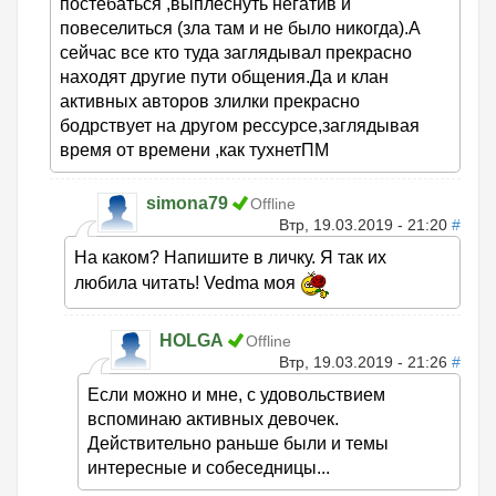
постебаться ,выплеснуть негатив и
повеселиться (зла там и не было никогда).А
сейчас все кто туда заглядывал прекрасно
находят другие пути общения.Да и клан
активных авторов злилки прекрасно
бодрствует на другом рессурсе,заглядывая
время от времени ,как тухнетПМ
simona79
Offline
Втр, 19.03.2019 - 21:20
#
На каком? Напишите в личку. Я так их
любила читать! Vedma моя
HOLGA
Offline
Втр, 19.03.2019 - 21:26
#
Если можно и мне, с удовольствием
вспоминаю активных девочек.
Действительно раньше были и темы
интересные и собеседницы...