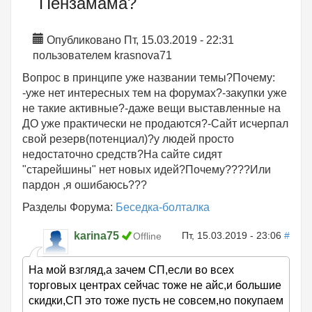
Пензамама?
Опубликовано Пт, 15.03.2019 - 22:31
пользователем
krasnova71
Вопрос в принципе уже названии темы?Почему:
-уже нет интересных тем на форумах?-закупки уже
не такие активные?-даже вещи выставленные на
ДО уже практически не продаются?-Сайт исчерпал
свой резерв(потенциал)?у людей просто
недостаточно средств?На сайте сидят
"старейшины" нет новых идей?Почему????Или
пардон ,я ошибаюсь???
Разделы Форума:
Беседка-болталка
karina75
Пт, 15.03.2019 - 23:06
#
Offline
На мой взгляд,а зачем СП,если во всех
торговых центрах сейчас тоже не айс,и большие
скидки,СП это тоже пусть не совсем,но покупаем