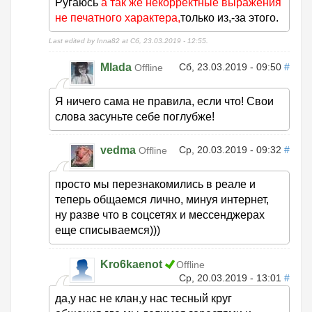
Ругаюсь
а так же некорректные выражения
не печатного характера,
только из,-за этого.
Last edited by Inna82 at Сб, 23.03.2019 - 12:55.
Mlada
Сб, 23.03.2019 - 09:50
#
Offline
Я ничего сама не правила, если что! Свои
слова засуньте себе поглубже!
vedma
Ср, 20.03.2019 - 09:32
#
Offline
просто мы перезнакомились в реале и
теперь общаемся лично, минуя интернет,
ну разве что в соцсетях и мессенджерах
еще списываемся)))
Kro6kaenot
Offline
Ср, 20.03.2019 - 13:01
#
да,у нас не клан,у нас тесный круг