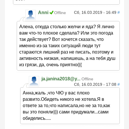
Anni
Сб, 16.03.2019 - 16:49
#
Offline
Алена, откуда столько желчи и яда? Я лично
вам что-то плохое сделала? Или это погода
так действует? Вот хочется сказать, что
именно из-за таких ситуаций люди тут
стараются лишний раз не писать, поэтому и
активность низкая, напишешь, а на тебя душ
из грязи, да, очень приятно(((
ja.janina2018@y...
Offline
Сб, 16.03.2019 - 17:08
#
Анна,жаль ,что ЧЮ у вас плохо
развито.Обидеть никого не хотела.Я в
ответе за то,что написала,но не за то,как
вы это поняли))) сами придумали...сами
обиделись.....