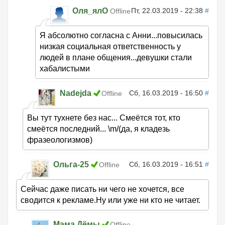
Оля_ялО
Пт, 22.03.2019 - 22:38
#
Offline
Я абсолютно согласна с Анни...повысилась
низкая социальная ответственность у
людей в плане общения...девушки стали
хабалистыми
Nadejda
Сб, 16.03.2019 - 16:50
#
Offline
Вы тут тухнете без нас... Смеётся тот, кто
смеётся последний... \m/(да, я кладезь
фразеологизмов)
Ольга-25
Сб, 16.03.2019 - 16:51
#
Offline
Сейчас даже писать ни чего не хочется, все
сводится к рекламе.Ну или уже ни кто не читает.
Мама Дёмы
Offline