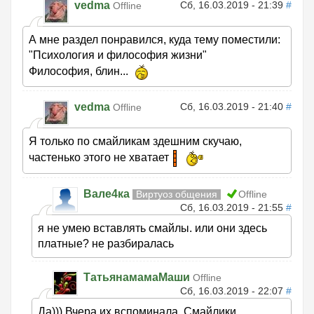
vedma
Сб, 16.03.2019 - 21:39
#
Offline
А мне раздел понравился, куда тему поместили:
"Психология и философия жизни"
Философия, блин...
vedma
Сб, 16.03.2019 - 21:40
#
Offline
Я только по смайликам здешним скучаю,
частенько этого не хватает
Вале4ка
Виртуоз общения
Offline
Сб, 16.03.2019 - 21:55
#
я не умею вставлять смайлы. или они здесь
платные? не разбиралась
ТатьянамамаМаши
Offline
Сб, 16.03.2019 - 22:07
#
Да))) Вчера их вспоминала. Смайлики.