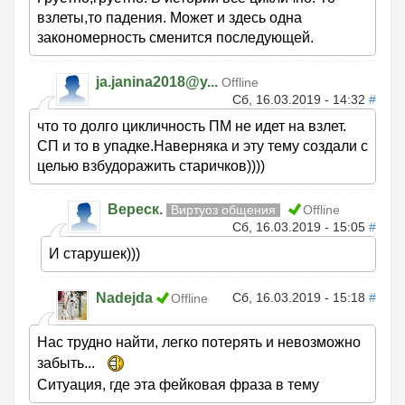
взлеты,то падения. Может и здесь одна
закономерность сменится последующей.
ja.janina2018@y...
Offline
Сб, 16.03.2019 - 14:32
#
что то долго цикличность ПМ не идет на взлет.
СП и то в упадке.Наверняка и эту тему создали с
целью взбудоражить старичков))))
Вереск.
Виртуоз общения
Offline
Сб, 16.03.2019 - 15:05
#
И старушек)))
Nadejda
Сб, 16.03.2019 - 15:18
#
Offline
Нас трудно найти, легко потерять и невозможно
забыть...
Ситуация, где эта фейковая фраза в тему