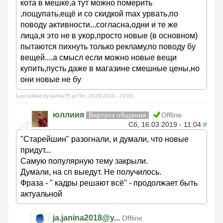
кота в мешке,а тут можно померить
,пощупать,ещё и со скидкой max урвать,по
поводу активности...согласна,одни и те же
лица,я это не в укор,просто новые (в основном)
пытаются пихнуть только рекламу,по поводу бу
вещей....а смысл если можно новые вещи
купить,пусть даже в магазине смешные цены,но
они новые не бу
Last edited by karina75 at Пт, 15.03.2019 - 23:06.
юллиия
Виртуоз общения
Offline
Сб, 16.03.2019 - 11:04
#
"Старейшин" разогнали, и думали, что новые
придут...
Самую популярную тему закрыли.
Думали, на сп выедут. Не получилось.
Фраза - " кадры решают всё" - продолжает быть
актуальной
ja.janina2018@y...
Offline