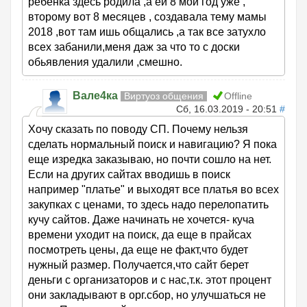
ребенка здесь родила ,а ей 8 мой год уже ,
второму вот 8 месяцев , создавала тему мамы
2018 ,вот там ишь общались ,а так все затухло
всех забанили,меня даж за что то с доски
обьявления удалили ,смешно.
Вале4ка
Виртуоз общения
Offline
Сб, 16.03.2019 - 20:51
#
Хочу сказать по поводу СП. Почему нельзя
сделать нормальный поиск и навигацию? Я пока
еще изредка заказываю, но почти сошло на нет.
Если на других сайтах вводишь в поиск
например "платье" и выходят все платья во всех
закупках с ценами, то здесь надо перелопатить
кучу сайтов. Даже начинать не хочется- куча
времени уходит на поиск, да еще в прайсах
посмотреть цены, да еще не факт,что будет
нужный размер. Получается,что сайт берет
деньги с организаторов и с нас,т.к. этот процент
они закладывают в орг.сбор, но улучшаться не