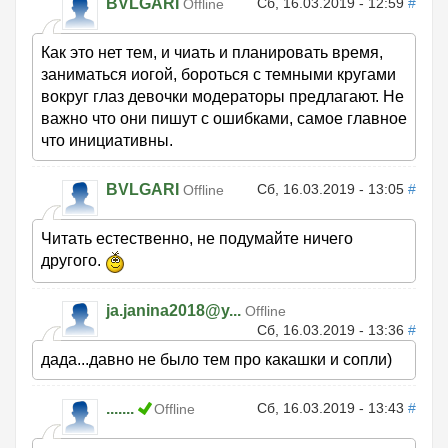
BVLGARI
Сб, 16.03.2019 - 12:59
#
Offline
Как это нет тем, и чиать и планировать время,
заниматься иогой, бороться с темными кругами
вокруг глаз девочки модераторы предлагают. Не
важно что они пишут с ошибками, самое главное
что инициативны.
BVLGARI
Сб, 16.03.2019 - 13:05
#
Offline
Читать естественно, не подумайте ничего
другого.
ja.janina2018@y...
Offline
Сб, 16.03.2019 - 13:36
#
дада...давно не было тем про какашки и сопли)
.......
Сб, 16.03.2019 - 13:43
#
Offline