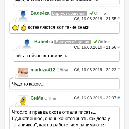
Вале4ка
Виртуоз общения
Offline
Сб, 16.03.2019 - 21:55
#
вставляются вот такие знаки
Вале4ка
Виртуоз общения
Offline
Сб, 16.03.2019 - 21:56
#
ой. а сейчас вставились
markiza412
Сб, 16.03.2019 - 22:22
#
Offline
Чудо то какое...
СиМа
Сб, 16.03.2019 - 22:37
#
Offline
Что&то и правда охота отпала писать...
Единственное, очень хочется знать как дела у
"старичков", как на работе, чем занимаются