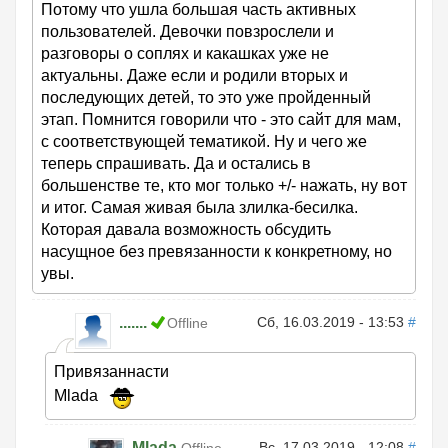
Потому что ушла большая часть активных
пользователей. Девочки повзрослели и
разговоры о соплях и какашках уже не
актуальны. Даже если и родили вторых и
последующих детей, то это уже пройденный
этап. Помнится говорили что - это сайт для мам,
с соответствующей тематикой. Ну и чего же
теперь спрашивать. Да и остались в
большенстве те, кто мог только +/- нажать, ну вот
и итог. Самая живая была злилка-бесилка.
Которая давала возможность обсудить
насущное без превязанности к конкретному, но
увы.
.......
Сб, 16.03.2019 - 13:53
#
Offline
Привязаннасти
Mlada
Mlada
Вс, 17.03.2019 - 12:08
#