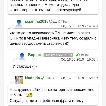
взлеты,то падения. Может и здесь одна
закономерность сменится последующей.
ja.janina2018@y...
Offline
Сб, 16.03.2019 - 14:32
#
что то долго цикличность ПМ не идет на взлет.
СП и то в упадке.Наверняка и эту тему создали с
целью взбудоражить старичков))))
Вереск.
Виртуоз общения
Offline
Сб, 16.03.2019 - 15:05
#
И старушек)))
Nadejda
Сб, 16.03.2019 - 15:18
#
Offline
Нас трудно найти, легко потерять и невозможно
забыть...
Ситуация, где эта фейковая фраза в тему