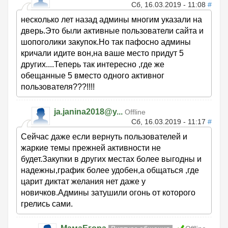
Сб, 16.03.2019 - 11:08
#
несколько лет назад админы многим указали на
дверь.Это были активные пользователи сайта и
шопоголики закупок.Но так пафосно админы
кричали идите вон,на ваше место придут 5
других....Теперь так интересно ,где же
обещанные 5 вместо одного активног
пользователя???!!!!
ja.janina2018@y...
Offline
Сб, 16.03.2019 - 11:17
#
Сейчас даже если вернуть пользователей и
жаркие темы прежней активности не
будет.Закупки в других местах более выгодны и
надежны,график более удобен,а общаться ,где
царит диктат желания нет даже у
новичков.Админы затушили огонь от которого
грелись сами.