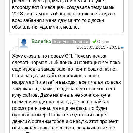
ребенка здесь родила ,а ей 8 мой год уже ,
второму вот 8 месяцев , создавала тему мамы
2018 ,вот там ишь общались ,а так все затухло
всех забанили,меня даж за что то с доски
обьявления удалили ,смешно.
Вале4ка
Виртуоз общения
Offline
Сб, 16.03.2019 - 20:51
#
Хочу сказать по поводу СП. Почему нельзя
сделать нормальный поиск и навигацию? Я пока
еще изредка заказываю, но почти сошло на нет.
Если на других сайтах вводишь в поиск
например "платье" и выходят все платья во всех
закупках с ценами, то здесь надо перелопатить
кучу сайтов. Даже начинать не хочется- куча
времени уходит на поиск, да еще в прайсах
посмотреть цены, да еще не факт,что будет
нужный размер. Получается,что сайт берет
деньги с организаторов и с нас,т.к. этот процент
они закладывают в орг.сбор, но улучшаться не