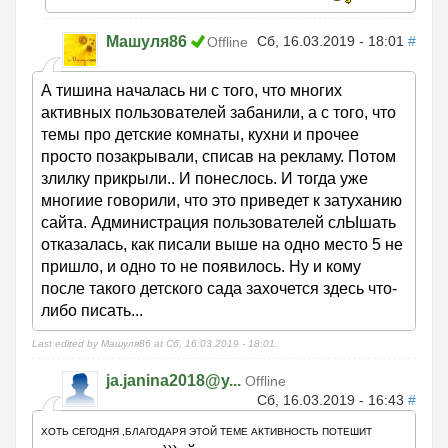
Машуля86
Сб, 16.03.2019 - 18:01
#
Offline
А тишина началась ни с того, что многих
активных пользователей забанили, а с того, что
темы про детские комнаты, кухни и прочее
просто позакрывали, списав на рекламу. Потом
злилку прикрыли.. И понеслось. И тогда уже
многиие говорили, что это приведет к затуханию
сайта. Администрация пользователей слЫшать
отказалась, как писали выше на одно место 5 не
пришло, и одно то не появилось. Ну и кому
после такого детского сада захочется здесь что-
либо писать...
Last edited by Машуля86 at Сб, 16.03.2019 - 18:01.
ja.janina2018@y...
Offline
Сб, 16.03.2019 - 16:43
#
ХОТЬ СЕГОДНЯ ,БЛАГОДАРЯ ЭТОЙ ТЕМЕ АКТИВНОСТЬ ПОТЕШИТ