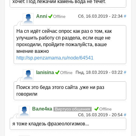
хочет. Под лежачий камень вода не течет.
Anni
Сб, 16.03.2019 - 22:34
#
Offline
На сп идёт сейчас опрос как раз о том, как
улучшить работу сп раздела, если еще не
проходили, пройдите пожалуйста, ваше
мнение важно
http://sp.penzamama.ru/node/64541
lanisina
Пнд, 18.03.2019 - 03:22
#
Offline
Поиск это беда этого сайта ,уже ни раз
говорили
Вале4ка
Виртуоз общения
Offline
Сб, 16.03.2019 - 20:54
#
я тоже кладезь фразеологизмов...