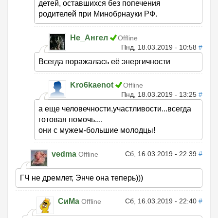
детей, оставшихся без попечения
родителей при Минобрнауки РФ.
Не_Ангел
Offline
Пнд, 18.03.2019 - 10:58
#
Всегда поражалась её энергичности
Kro6kaenot
Offline
Пнд, 18.03.2019 - 13:25
#
а еще человечности,участливости...всегда
готовая помочь....
они с мужем-большие молодцы!
vedma
Сб, 16.03.2019 - 22:39
#
Offline
ГЧ не дремлет, Энче она теперь)))
СиМа
Сб, 16.03.2019 - 22:40
#
Offline