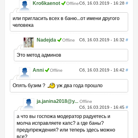
Kro6kaenot
Сб, 16.03.2019 - 16:28
#
Offline
или пригласить всех в баню...от имени другого
человека
Nadejda
Сб, 16.03.2019 - 16:32
#
Offline
Это метод админов
Anni
Сб, 16.03.2019 - 16:42
#
Offline
Опять бузим ?
уж два года прошло
ja.janina2018@y...
Offline
Сб, 16.03.2019 - 16:45
#
а что вы госпожа модератор радуетесь и
молча исправляете капс? а где баны?
предупреждения? или теперь здесь можно
все?