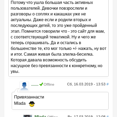
Потому что ушла большая часть активных
пользователей. Девочки повзрослели и
разговоры о соплях и какашках уже не
актуальны. Даже если и родили вторых и
последующих детей, то это уже пройденный
этап. Помнится говорили что - это сайт для мам,
с соответствующей тематикой. Ну и чего же
теперь спрашивать. Да и остались в
большенстве те, кто мог только +/- нажать, ну вот
и итог. Самая живая была злилка-бесилка.
Которая давала возможность обсудить
насущное без превязанности к конкретному, но
увы.
.......
Сб, 16.03.2019 - 13:53
#
Offline
Привязаннасти
Mlada
Mlada
Вс, 17.03.2019 - 12:08
#