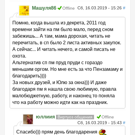
Машуля86
Сб, 16.03.2019 - 15:26
#
Offline
Помню, когда вышла из декрета, 2011 год
времени зайти на пм было мало, перед сном
забежишь... А там, мама дорохая, читать не
перечитать, в сп было 2 листа активных закупок.
А сейчас... И читать нечего, и самой писать не
охота.
Альтернатив сп пм пруд пруди с гораздо
меньшим оргом. Но мне есть за что Пензамаму и
благодарить))))
За новых друзей, и Юлю за окна))) И даже
благодаря пм я нашла свою любимую, правла
малобюджетную, работу, и наконец то поняла
что на работу можно идти как на праздник.
юллиия
Виртуоз общения
Offline
Сб, 16.03.2019 - 15:43
#
Спасибо))) прям день благодарения