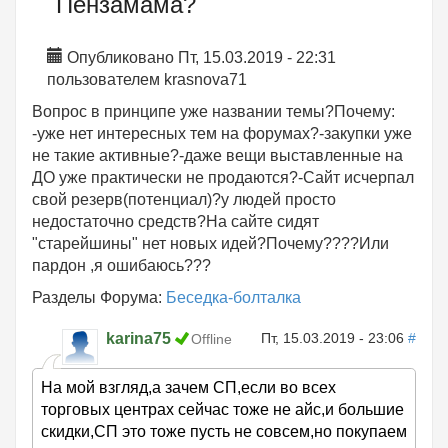
Пензамама?
Опубликовано Пт, 15.03.2019 - 22:31
пользователем
krasnova71
Вопрос в принципе уже названии темы?Почему:
-уже нет интересных тем на форумах?-закупки уже
не такие активные?-даже вещи выставленные на
ДО уже практически не продаются?-Сайт исчерпал
свой резерв(потенциал)?у людей просто
недостаточно средств?На сайте сидят
"старейшины" нет новых идей?Почему????Или
пардон ,я ошибаюсь???
Разделы Форума:
Беседка-болталка
karina75
Пт, 15.03.2019 - 23:06
#
Offline
На мой взгляд,а зачем СП,если во всех
торговых центрах сейчас тоже не айс,и большие
скидки,СП это тоже пусть не совсем,но покупаем