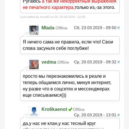
Ругаюсь
а так же некорректные выражения
не печатного характера,
только из,-за этого.
Last edited by Inna82 at Сб, 23.03.2019 - 12:55.
Mlada
Сб, 23.03.2019 - 09:50
#
Offline
Я ничего сама не правила, если что! Свои
слова засуньте себе поглубже!
vedma
Ср, 20.03.2019 - 09:32
#
Offline
просто мы перезнакомились в реале и
теперь общаемся лично, минуя интернет,
ну разве что в соцсетях и мессенджерах
еще списываемся)))
Kro6kaenot
Offline
Ср, 20.03.2019 - 13:01
#
да,у нас не клан,у нас тесный круг