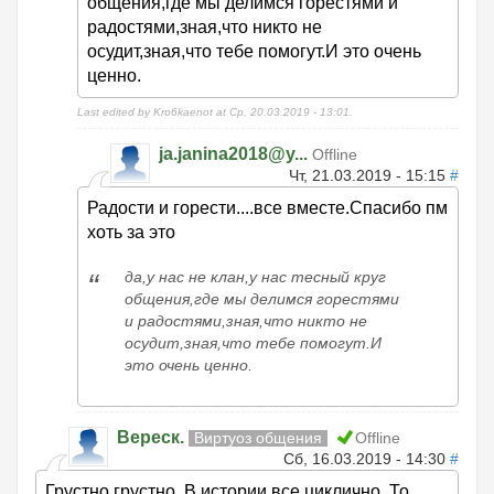
общения,где мы делимся горестями и
радостями,зная,что никто не
осудит,зная,что тебе помогут.И это очень
ценно.
Last edited by Kro6kaenot at Ср, 20.03.2019 - 13:01.
ja.janina2018@y...
Offline
Чт, 21.03.2019 - 15:15
#
Радости и горести....все вместе.Спасибо пм
хоть за это
да,у нас не клан,у нас тесный круг
общения,где мы делимся горестями
и радостями,зная,что никто не
осудит,зная,что тебе помогут.И
это очень ценно.
Вереск.
Виртуоз общения
Offline
Сб, 16.03.2019 - 14:30
#
Грустно,грустно. В истории все циклично. То