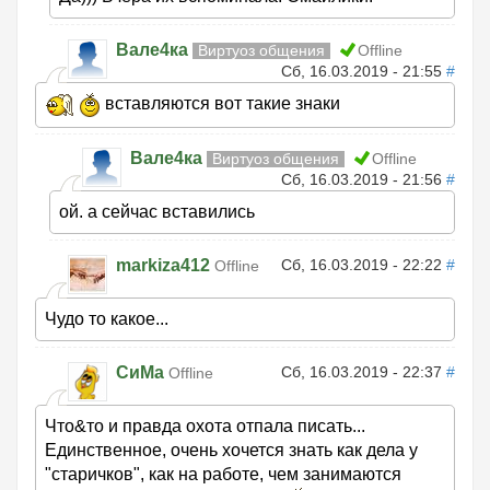
Вале4ка
Виртуоз общения
Offline
Сб, 16.03.2019 - 21:55
#
вставляются вот такие знаки
Вале4ка
Виртуоз общения
Offline
Сб, 16.03.2019 - 21:56
#
ой. а сейчас вставились
markiza412
Сб, 16.03.2019 - 22:22
#
Offline
Чудо то какое...
СиМа
Сб, 16.03.2019 - 22:37
#
Offline
Что&то и правда охота отпала писать...
Единственное, очень хочется знать как дела у
"старичков", как на работе, чем занимаются