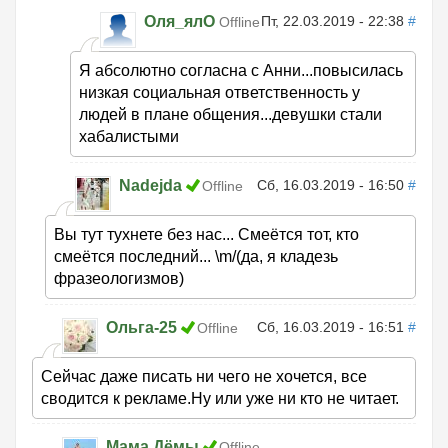
Оля_ялО
Пт, 22.03.2019 - 22:38
#
Offline
Я абсолютно согласна с Анни...повысилась
низкая социальная ответственность у
людей в плане общения...девушки стали
хабалистыми
Nadejda
Сб, 16.03.2019 - 16:50
#
Offline
Вы тут тухнете без нас... Смеётся тот, кто
смеётся последний... \m/(да, я кладезь
фразеологизмов)
Ольга-25
Сб, 16.03.2019 - 16:51
#
Offline
Сейчас даже писать ни чего не хочется, все
сводится к рекламе.Ну или уже ни кто не читает.
Мама Дёмы
Offline