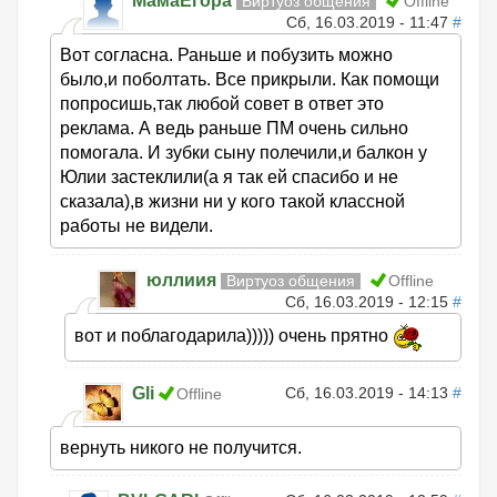
МамаЕгора
Виртуоз общения
Offline
Сб, 16.03.2019 - 11:47
#
Вот согласна. Раньше и побузить можно
было,и поболтать. Все прикрыли. Как помощи
попросишь,так любой совет в ответ это
реклама. А ведь раньше ПМ очень сильно
помогала. И зубки сыну полечили,и балкон у
Юлии застеклили(а я так ей спасибо и не
сказала),в жизни ни у кого такой классной
работы не видели.
юллиия
Виртуоз общения
Offline
Сб, 16.03.2019 - 12:15
#
вот и поблагодарила))))) очень прятно
Gli
Сб, 16.03.2019 - 14:13
#
Offline
вернуть никого не получится.