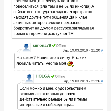
постебаться ,выплеснуть негатив и
повеселиться (зла там и не было никогда).А
сейчас все кто туда заглядывал прекрасно
находят другие пути общения.Да и клан
активных авторов злилки прекрасно
бодрствует на другом рессурсе,заглядывая
время от времени ,как тухнетПМ
simona79
Offline
Втр, 19.03.2019 - 21:20
#
На каком? Напишите в личку. Я так их
любила читать! Vedma моя
HOLGA
Offline
Втр, 19.03.2019 - 21:26
#
Если можно и мне, с удовольствием
вспоминаю активных девочек.
Действительно раньше были и темы
интересные и собеседницы...