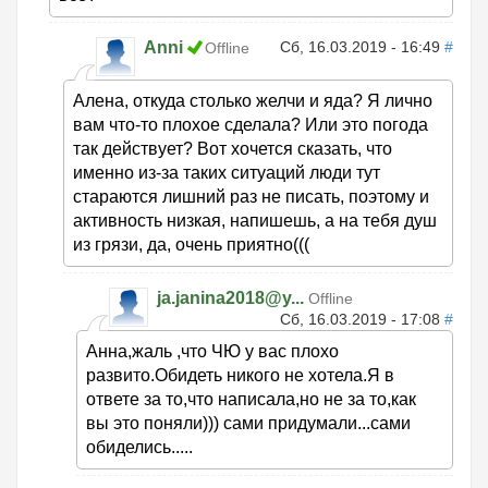
Anni
Сб, 16.03.2019 - 16:49
#
Offline
Алена, откуда столько желчи и яда? Я лично
вам что-то плохое сделала? Или это погода
так действует? Вот хочется сказать, что
именно из-за таких ситуаций люди тут
стараются лишний раз не писать, поэтому и
активность низкая, напишешь, а на тебя душ
из грязи, да, очень приятно(((
ja.janina2018@y...
Offline
Сб, 16.03.2019 - 17:08
#
Анна,жаль ,что ЧЮ у вас плохо
развито.Обидеть никого не хотела.Я в
ответе за то,что написала,но не за то,как
вы это поняли))) сами придумали...сами
обиделись.....