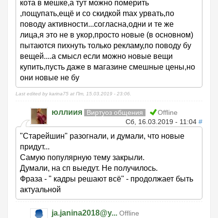
кота в мешке,а тут можно померить
,пощупать,ещё и со скидкой max урвать,по
поводу активности...согласна,одни и те же
лица,я это не в укор,просто новые (в основном)
пытаются пихнуть только рекламу,по поводу бу
вещей....а смысл если можно новые вещи
купить,пусть даже в магазине смешные цены,но
они новые не бу
Last edited by karina75 at Пт, 15.03.2019 - 23:06.
юллиия
Виртуоз общения
Offline
Сб, 16.03.2019 - 11:04
#
"Старейшин" разогнали, и думали, что новые
придут...
Самую популярную тему закрыли.
Думали, на сп выедут. Не получилось.
Фраза - " кадры решают всё" - продолжает быть
актуальной
ja.janina2018@y...
Offline