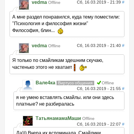
vedma
Сб, 16.03.2019 - 21:39
#
Offline
А мне раздел понравился, куда тему поместили:
"Психология и философия жизни"
Философия, блин...
vedma
Сб, 16.03.2019 - 21:40
#
Offline
Я только по смайликам здешним скучаю,
частенько этого не хватает
Вале4ка
Виртуоз общения
Offline
Сб, 16.03.2019 - 21:55
#
я не умею вставлять смайлы. или они здесь
платные? не разбиралась
ТатьянамамаМаши
Offline
Сб, 16.03.2019 - 22:07
#
Да))) Вчера их вспоминала. Смайлики.