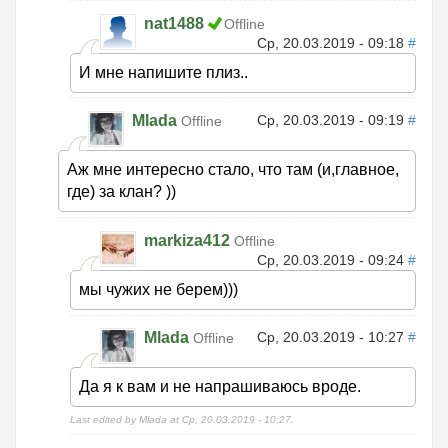
nat1488
Offline
Ср, 20.03.2019 - 09:18
#
И мне напишите плиз..
Mlada
Ср, 20.03.2019 - 09:19
#
Offline
Аж мне интересно стало, что там (и,главное,
где) за клан? ))
markiza412
Offline
Ср, 20.03.2019 - 09:24
#
мы чужих не берем)))
Mlada
Ср, 20.03.2019 - 10:27
#
Offline
Да я к вам и не напрашиваюсь вроде.
Last edited by Mlada at Ср, 20.03.2019 - 10:27.