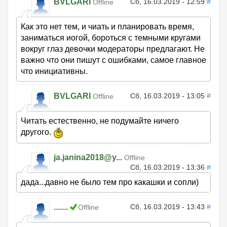
BVLGARI
Сб, 16.03.2019 - 12:59
#
Offline
Как это нет тем, и чиать и планировать время,
заниматься иогой, бороться с темными кругами
вокруг глаз девочки модераторы предлагают. Не
важно что они пишут с ошибками, самое главное
что инициативны.
BVLGARI
Сб, 16.03.2019 - 13:05
#
Offline
Читать естественно, не подумайте ничего
другого.
ja.janina2018@y...
Offline
Сб, 16.03.2019 - 13:36
#
дада...давно не было тем про какашки и сопли)
.......
Сб, 16.03.2019 - 13:43
#
Offline