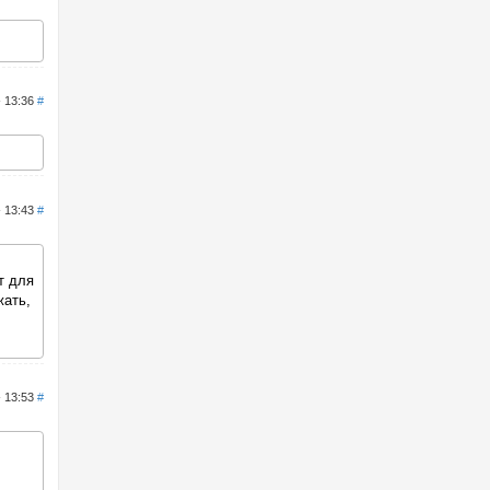
- 13:36
#
- 13:43
#
т для
жать,
- 13:53
#