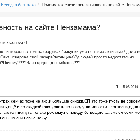
Беседка-болталка
Почему так снизилась активность на сайте Пенза
ивность на сайте Пензамама?
елем
krasnova71
нет интересных тем на форумах?-закупки уже не такие активные?-даже 
Сайт исчерпал свой резерв(потенциал)?у людей просто недостаточно
ей?Почему????Или пардон ,я ошибаюсь???
Пт, 15.03.2019 
нтрах сейчас тоже не айс,и большие скидки,СП это тоже пусть не совсем
ать,ещё и со скидкой max урвать,по поводу активности...согласна,одни 
 пытаются пихнуть только рекламу,по поводу бу вещей....а смысл если м
цены,но они новые не бу