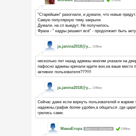
Виртуоз общения
Offline
"Старейшин" разогнали, и думали, что новые придут.
Самую популярную тему закрыли.
Думали, на сп выедут. Не получилось.
Фраза - " кадры решают всё" - продолжает быть акт
ja.janina2018@y...
Offline
несколько лет назад админы многим указали на двер
пафосно админы кричали идите вон,на ваше место пр
активног пользователя???!!!!
ja.janina2018@y...
Offline
Сейчас даже если вернуть пользователей и жаркие 
надежны,график более удобен,а общаться ,где царит
грелись сами.
МамаЕгора
Виртуоз общения
Offline