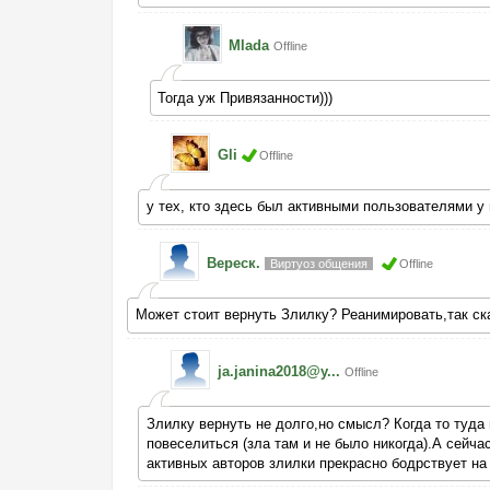
Mlada
Offline
Тогда уж Привязанности)))
Gli
Offline
у тех, кто здесь был активными пользователями у
Вереск.
Виртуоз общения
Offline
Может стоит вернуть Злилку? Реанимировать,так ск
ja.janina2018@y...
Offline
Злилку вернуть не долго,но смысл? Когда то туда
повеселиться (зла там и не было никогда).А сейча
активных авторов злилки прекрасно бодрствует на