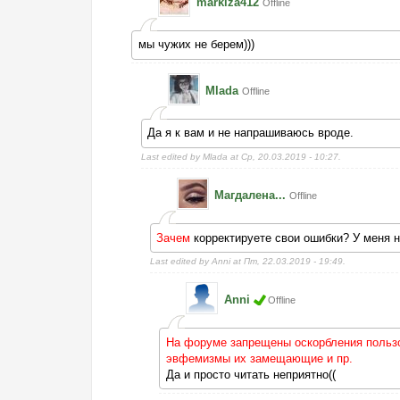
markiza412
Offline
мы чужих не берем)))
Mlada
Offline
Да я к вам и не напрашиваюсь вроде.
Last edited by Mlada at Ср, 20.03.2019 - 10:27.
Магдалена...
Offline
Зачем
корректируете свои ошибки? У меня н
Last edited by Anni at Пт, 22.03.2019 - 19:49.
Anni
Offline
На форуме запрещены оскорбления пользов
эвфемизмы их замещающие и пр.
Да и просто читать неприятно((