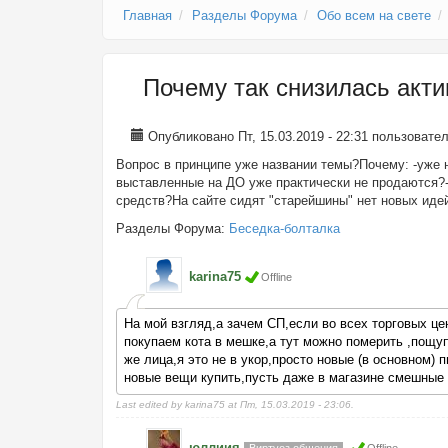
Главная
Разделы Форума
Обо всем на свете
Почему так снизилась акт
Опубликовано Пт, 15.03.2019 - 22:31 пользоват
Вопрос в принципе уже названии темы?Почему: -уже 
выставленные на ДО уже практически не продаются?-
средств?На сайте сидят "старейшины" нет новых ид
Разделы Форума:
Беседка-болталка
karina75
Offline
На мой взгляд,а зачем СП,если во всех торговых це
покупаем кота в мешке,а тут можно померить ,пощуп
же лица,я это не в укор,просто новые (в основном)
новые вещи купить,пусть даже в магазине смешные 
Last edited by karina75 at Пт, 15.03.2019 - 23:06.
юллиия