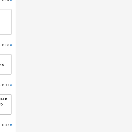
- 11:04
#
- 11:08
#
ого
- 11:17
#
ны и
го
- 11:47
#