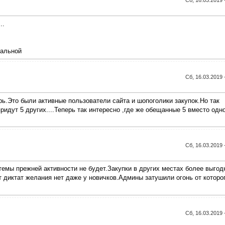
Сб, 16.03.2019 
..
уальной
Сб, 16.03.2019 
ь.Это были активные пользователи сайта и шопоголики закупок.Но так
идут 5 других....Теперь так интересно ,где же обещанные 5 вместо одн
Сб, 16.03.2019 
темы прежней активности не будет.Закупки в других местах более выгод
 диктат желания нет даже у новичков.Админы затушили огонь от которо
Сб, 16.03.2019 