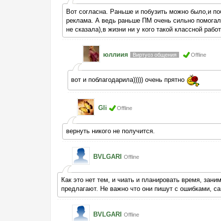
Вот согласна. Раньше и побузить можно было,и по
реклама. А ведь раньше ПМ очень сильно помогала
не сказала),в жизни ни у кого такой классной рабо
юллиия
Виртуоз общения
Offline
вот и поблагодарила))))) очень прятно
Gli
Offline
вернуть никого не получится.
BVLGARI
Offline
Как это нет тем, и чиать и планировать время, зани
предлагают. Не важно что они пишут с ошибками, са
BVLGARI
Offline