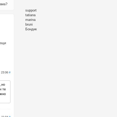
мама?
support
tatiana
marina
bruni
Бондик
вещи
- 23:06
#
,но
и те
ожно