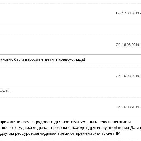
Вс, 17.03.2019 
Сб, 16.03.2019 
 многих были взрослые дети, парадокс, мда)
Сб, 16.03.2019 
азать.
Сб, 16.03.2019 
 приходили после трудового дня постебаться ,выплеснуть негатив и
с все кто туда заглядывал прекрасно находят другие пути общения.Да и 
 другом рессурсе,заглядывая время от времени ,как тухнетПМ