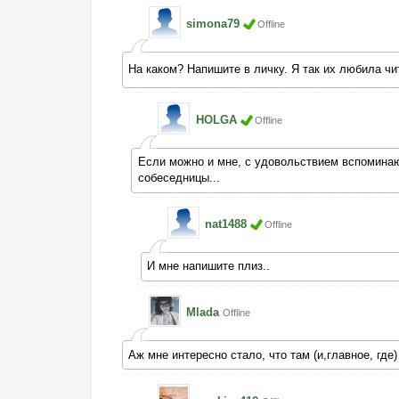
simona79
Offline
На каком? Напишите в личку. Я так их любила ч
HOLGA
Offline
Если можно и мне, с удовольствием вспоминаю
собеседницы...
nat1488
Offline
И мне напишите плиз..
Mlada
Offline
Аж мне интересно стало, что там (и,главное, где) 