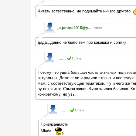
Читать естественно, не подумайте ничего другого.
ja.janina2018@y...
Offline
дада...давно не было тем про какашки и сопли)
.......
Offline
Потому что ушла большая часть активных пользоват
актуальны. Даже если и родили вторых и последующи
мам, с соответствующей тематикой. Ну и чего же теп
ну вот и итог. Самая живая была злилка-бесилка. К
конкретному, но увы.
.......
Offline
Привязаннасти
Mlada