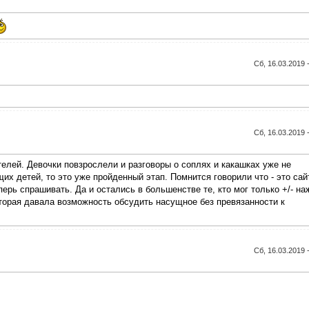
Сб, 16.03.2019 
Сб, 16.03.2019 
елей. Девочки повзрослели и разговоры о соплях и какашках уже не
х детей, то это уже пройденный этап. Помнится говорили что - это сай
ерь спрашивать. Да и остались в большенстве те, кто мог только +/- на
оторая давала возможность обсудить насущное без превязанности к
Сб, 16.03.2019 