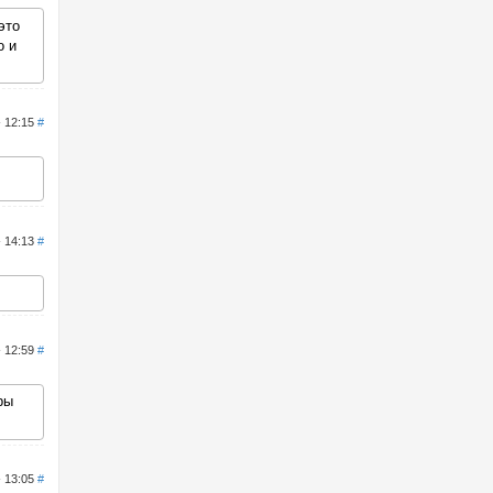
это
о и
- 12:15
#
- 14:13
#
- 12:59
#
ры
- 13:05
#