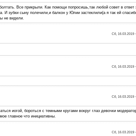
болтать. Все прикрыли. Как помощи попросишь,так любой совет в ответ 
. И зубки сыну полечили,и балкон у Юлии застеклили(а я так ей спасиб
ты не видели.
Сб, 16.03.2019 
Сб, 16.03.2019 
Сб, 16.03.2019 
маться иогой, бороться с темными кругами вокруг глаз девочки модерато
мое главное что инициативны.
Сб, 16.03.2019 