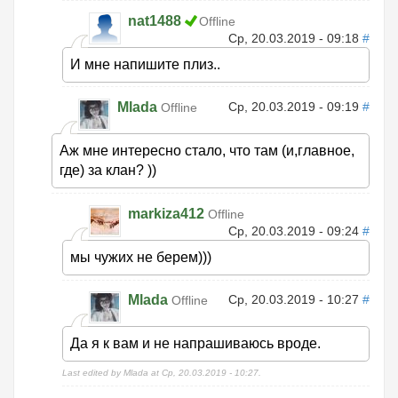
nat1488
Offline
Ср, 20.03.2019 - 09:18
#
И мне напишите плиз..
Mlada
Ср, 20.03.2019 - 09:19
#
Offline
Аж мне интересно стало, что там (и,главное,
где) за клан? ))
markiza412
Offline
Ср, 20.03.2019 - 09:24
#
мы чужих не берем)))
Mlada
Ср, 20.03.2019 - 10:27
#
Offline
Да я к вам и не напрашиваюсь вроде.
Last edited by Mlada at Ср, 20.03.2019 - 10:27.