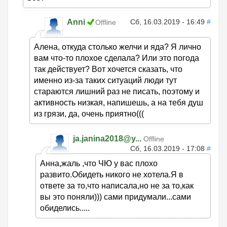
Anni
Сб, 16.03.2019 - 16:49
#
Offline
Алена, откуда столько желчи и яда? Я лично
вам что-то плохое сделала? Или это погода
так действует? Вот хочется сказать, что
именно из-за таких ситуаций люди тут
стараются лишний раз не писать, поэтому и
активность низкая, напишешь, а на тебя душ
из грязи, да, очень приятно(((
ja.janina2018@y...
Offline
Сб, 16.03.2019 - 17:08
#
Анна,жаль ,что ЧЮ у вас плохо
развито.Обидеть никого не хотела.Я в
ответе за то,что написала,но не за то,как
вы это поняли))) сами придумали...сами
обиделись.....