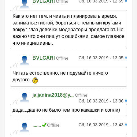
BVLGARI
Сб, 16.03.2019 - 12:59
#
Offline
Как это нет тем, и чиать и планировать время,
заниматься иогой, бороться с темными кругами
вокруг глаз девочки модераторы предлагают. Не
важно что они пишут с ошибками, самое главное
что инициативны.
BVLGARI
Сб, 16.03.2019 - 13:05
#
Offline
Читать естественно, не подумайте ничего
другого.
ja.janina2018@y...
Offline
Сб, 16.03.2019 - 13:36
#
дада...давно не было тем про какашки и сопли)
.......
Сб, 16.03.2019 - 13:43
#
Offline