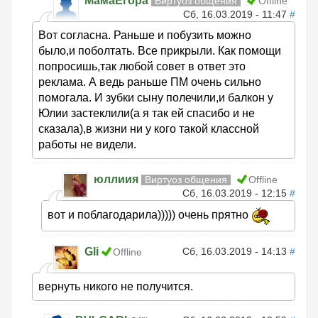
МамаЕгора
Виртуоз общения
Offline
Сб, 16.03.2019 - 11:47
#
Вот согласна. Раньше и побузить можно
было,и поболтать. Все прикрыли. Как помощи
попросишь,так любой совет в ответ это
реклама. А ведь раньше ПМ очень сильно
помогала. И зубки сыну полечили,и балкон у
Юлии застеклили(а я так ей спасибо и не
сказала),в жизни ни у кого такой классной
работы не видели.
юллиия
Виртуоз общения
Offline
Сб, 16.03.2019 - 12:15
#
вот и поблагодарила))))) очень прятно
Gli
Сб, 16.03.2019 - 14:13
#
Offline
вернуть никого не получится.