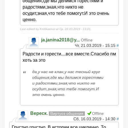
общения,где мы делимся горестями и
радостями,зная,что никто не
осудит,зная,что тебе помогут.И это очень
ценно.
Last edited by Kro6kaenot at Ср, 20.03.2019 - 13:01.
ja.janina2018@y...
Offline
Чт, 21.03.2019 - 15:15
#
Радости и горести....все вместе.Спасибо пм
хоть за это
да,у нас не клан,у нас тесный круг
общения,где мы делимся горестями
и радостями,зная,что никто не
осудит,зная,что тебе помогут.И
это очень ценно.
Вереск.
Виртуоз общения
Offline
Сб, 16.03.2019 - 14:30
#
Грустно,грустно. В истории все циклично. То