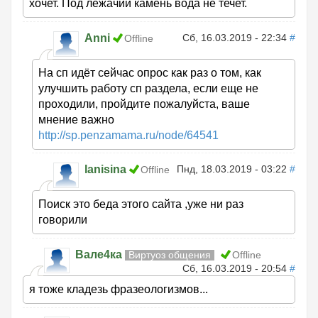
хочет. Под лежачий камень вода не течет.
Anni
Сб, 16.03.2019 - 22:34
#
Offline
На сп идёт сейчас опрос как раз о том, как
улучшить работу сп раздела, если еще не
проходили, пройдите пожалуйста, ваше
мнение важно
http://sp.penzamama.ru/node/64541
lanisina
Пнд, 18.03.2019 - 03:22
#
Offline
Поиск это беда этого сайта ,уже ни раз
говорили
Вале4ка
Виртуоз общения
Offline
Сб, 16.03.2019 - 20:54
#
я тоже кладезь фразеологизмов...