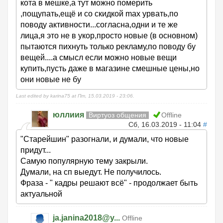
кота в мешке,а тут можно померить
,пощупать,ещё и со скидкой max урвать,по
поводу активности...согласна,одни и те же
лица,я это не в укор,просто новые (в основном)
пытаются пихнуть только рекламу,по поводу бу
вещей....а смысл если можно новые вещи
купить,пусть даже в магазине смешные цены,но
они новые не бу
Last edited by karina75 at Пт, 15.03.2019 - 23:06.
юллиия
Виртуоз общения
Offline
Сб, 16.03.2019 - 11:04
#
"Старейшин" разогнали, и думали, что новые
придут...
Самую популярную тему закрыли.
Думали, на сп выедут. Не получилось.
Фраза - " кадры решают всё" - продолжает быть
актуальной
ja.janina2018@y...
Offline