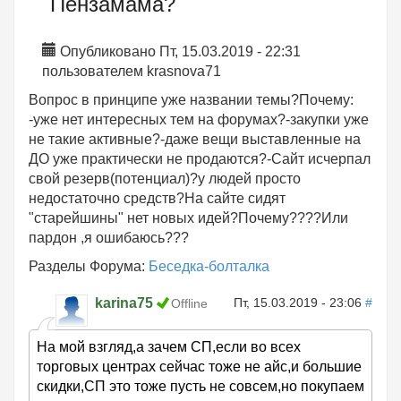
Пензамама?
Опубликовано Пт, 15.03.2019 - 22:31
пользователем
krasnova71
Вопрос в принципе уже названии темы?Почему:
-уже нет интересных тем на форумах?-закупки уже
не такие активные?-даже вещи выставленные на
ДО уже практически не продаются?-Сайт исчерпал
свой резерв(потенциал)?у людей просто
недостаточно средств?На сайте сидят
"старейшины" нет новых идей?Почему????Или
пардон ,я ошибаюсь???
Разделы Форума:
Беседка-болталка
karina75
Пт, 15.03.2019 - 23:06
#
Offline
На мой взгляд,а зачем СП,если во всех
торговых центрах сейчас тоже не айс,и большие
скидки,СП это тоже пусть не совсем,но покупаем