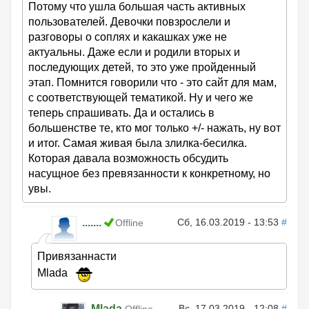
Потому что ушла большая часть активных
пользователей. Девочки повзрослели и
разговоры о соплях и какашках уже не
актуальны. Даже если и родили вторых и
последующих детей, то это уже пройденный
этап. Помнится говорили что - это сайт для мам,
с соответствующей тематикой. Ну и чего же
теперь спрашивать. Да и остались в
большенстве те, кто мог только +/- нажать, ну вот
и итог. Самая живая была злилка-бесилка.
Которая давала возможность обсудить
насущное без превязанности к конкретному, но
увы.
.......
Сб, 16.03.2019 - 13:53
#
Offline
Привязаннасти
Mlada
Mlada
Вс, 17.03.2019 - 12:08
#