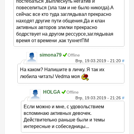
постебаться ,выплеснуть негатив и
повеселиться (зла там и не было никогда).А
сейчас все кто туда заглядывал прекрасно
находят другие пути общения.Да и клан
активных авторов злилки прекрасно
бодрствует на другом рессурсе,заглядывая
время от времени ,как тухнетПМ
simona79
Offline
Втр, 19.03.2019 - 21:20
#
На каком? Напишите в личку. Я так их
любила читать! Vedma моя
HOLGA
Offline
Втр, 19.03.2019 - 21:26
#
Если можно и мне, с удовольствием
вспоминаю активных девочек.
Действительно раньше были и темы
интересные и собеседницы...