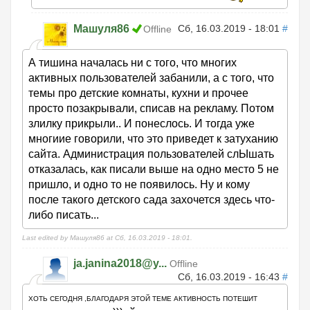
Машуля86
Сб, 16.03.2019 - 18:01
#
Offline
А тишина началась ни с того, что многих
активных пользователей забанили, а с того, что
темы про детские комнаты, кухни и прочее
просто позакрывали, списав на рекламу. Потом
злилку прикрыли.. И понеслось. И тогда уже
многиие говорили, что это приведет к затуханию
сайта. Администрация пользователей слЫшать
отказалась, как писали выше на одно место 5 не
пришло, и одно то не появилось. Ну и кому
после такого детского сада захочется здесь что-
либо писать...
Last edited by Машуля86 at Сб, 16.03.2019 - 18:01.
ja.janina2018@y...
Offline
Сб, 16.03.2019 - 16:43
#
ХОТЬ СЕГОДНЯ ,БЛАГОДАРЯ ЭТОЙ ТЕМЕ АКТИВНОСТЬ ПОТЕШИТ