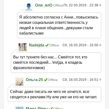
Оля_ялО
Пт, 22.03.2019 - 22:38
#
Offline
Я абсолютно согласна с Анни...повысилась
низкая социальная ответственность у
людей в плане общения...девушки стали
хабалистыми
Nadejda
Сб, 16.03.2019 - 16:50
#
Offline
Вы тут тухнете без нас... Смеётся тот, кто
смеётся последний... \m/(да, я кладезь
фразеологизмов)
Ольга-25
Сб, 16.03.2019 - 16:51
#
Offline
Сейчас даже писать ни чего не хочется, все
сводится к рекламе.Ну или уже ни кто не читает.
Мама Дёмы
Offline