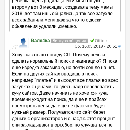
ребенка здесь родила ,а ей 8 мой год уже ,
второму вот 8 месяцев , создавала тему мамы
2018 ,вот там ишь общались ,а так все затухло
всех забанили,меня даж за что то с доски
обьявления удалили ,смешно.
Вале4ка
Виртуоз общения
Offline
Сб, 16.03.2019 - 20:51
#
Хочу сказать по поводу СП. Почему нельзя
сделать нормальный поиск и навигацию? Я пока
еще изредка заказываю, но почти сошло на нет.
Если на других сайтах вводишь в поиск
например "платье" и выходят все платья во всех
закупках с ценами, то здесь надо перелопатить
кучу сайтов. Даже начинать не хочется- куча
времени уходит на поиск, да еще в прайсах
посмотреть цены, да еще не факт,что будет
нужный размер. Получается,что сайт берет
деньги с организаторов и с нас,т.к. этот процент
они закладывают в орг.сбор, но улучшаться не