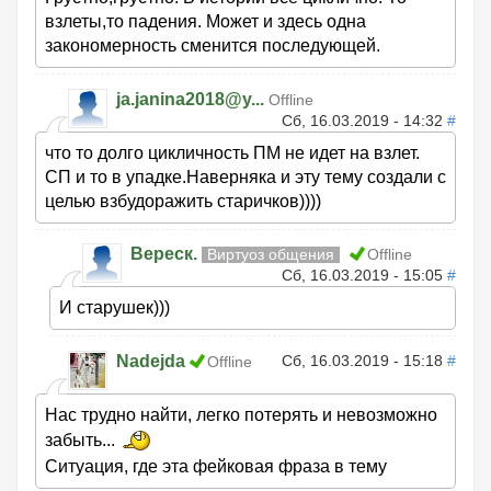
взлеты,то падения. Может и здесь одна
закономерность сменится последующей.
ja.janina2018@y...
Offline
Сб, 16.03.2019 - 14:32
#
что то долго цикличность ПМ не идет на взлет.
СП и то в упадке.Наверняка и эту тему создали с
целью взбудоражить старичков))))
Вереск.
Виртуоз общения
Offline
Сб, 16.03.2019 - 15:05
#
И старушек)))
Nadejda
Сб, 16.03.2019 - 15:18
#
Offline
Нас трудно найти, легко потерять и невозможно
забыть...
Ситуация, где эта фейковая фраза в тему