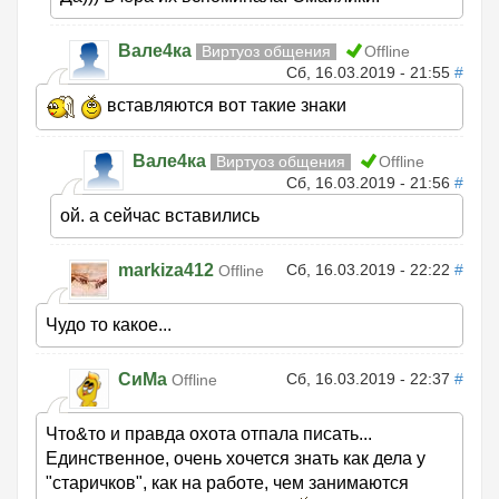
Вале4ка
Виртуоз общения
Offline
Сб, 16.03.2019 - 21:55
#
вставляются вот такие знаки
Вале4ка
Виртуоз общения
Offline
Сб, 16.03.2019 - 21:56
#
ой. а сейчас вставились
markiza412
Сб, 16.03.2019 - 22:22
#
Offline
Чудо то какое...
СиМа
Сб, 16.03.2019 - 22:37
#
Offline
Что&то и правда охота отпала писать...
Единственное, очень хочется знать как дела у
"старичков", как на работе, чем занимаются