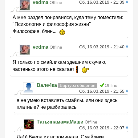
vedma
Сб, 16.03.2019 - 21:39
#
Offline
А мне раздел понравился, куда тему поместили:
"Психология и философия жизни"
Философия, блин...
vedma
Сб, 16.03.2019 - 21:40
#
Offline
Я только по смайликам здешним скучаю,
частенько этого не хватает
Вале4ка
Виртуоз общения
Offline
Сб, 16.03.2019 - 21:55
#
я не умею вставлять смайлы. или они здесь
платные? не разбиралась
ТатьянамамаМаши
Offline
Сб, 16.03.2019 - 22:07
#
Да))) Вчера их вспоминала. Смайлики.