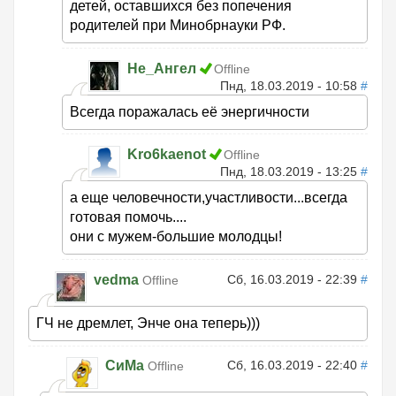
детей, оставшихся без попечения
родителей при Минобрнауки РФ.
Не_Ангел
Offline
Пнд, 18.03.2019 - 10:58
#
Всегда поражалась её энергичности
Kro6kaenot
Offline
Пнд, 18.03.2019 - 13:25
#
а еще человечности,участливости...всегда
готовая помочь....
они с мужем-большие молодцы!
vedma
Сб, 16.03.2019 - 22:39
#
Offline
ГЧ не дремлет, Энче она теперь)))
СиМа
Сб, 16.03.2019 - 22:40
#
Offline