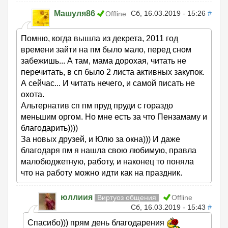
Машуля86
Сб, 16.03.2019 - 15:26
#
Offline
Помню, когда вышла из декрета, 2011 год
времени зайти на пм было мало, перед сном
забежишь... А там, мама дорохая, читать не
перечитать, в сп было 2 листа активных закупок.
А сейчас... И читать нечего, и самой писать не
охота.
Альтернатив сп пм пруд пруди с гораздо
меньшим оргом. Но мне есть за что Пензамаму и
благодарить))))
За новых друзей, и Юлю за окна))) И даже
благодаря пм я нашла свою любимую, правла
малобюджетную, работу, и наконец то поняла
что на работу можно идти как на праздник.
юллиия
Виртуоз общения
Offline
Сб, 16.03.2019 - 15:43
#
Спасибо))) прям день благодарения