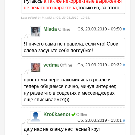
Ругаюсь
а так же некорректные выражения
не печатного характера,
только из,-за этого.
Last edited by Inna82 at Сб, 23.03.2019 - 12:55.
Mlada
Сб, 23.03.2019 - 09:50
#
Offline
Я ничего сама не правила, если что! Свои
слова засуньте себе поглубже!
vedma
Ср, 20.03.2019 - 09:32
#
Offline
просто мы перезнакомились в реале и
теперь общаемся лично, минуя интернет,
ну разве что в соцсетях и мессенджерах
еще списываемся)))
Kro6kaenot
Offline
Ср, 20.03.2019 - 13:01
#
да,у нас не клан,у нас тесный круг