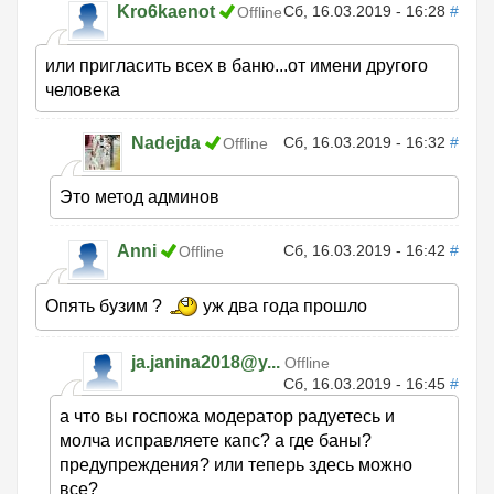
Kro6kaenot
Сб, 16.03.2019 - 16:28
#
Offline
или пригласить всех в баню...от имени другого
человека
Nadejda
Сб, 16.03.2019 - 16:32
#
Offline
Это метод админов
Anni
Сб, 16.03.2019 - 16:42
#
Offline
Опять бузим ?
уж два года прошло
ja.janina2018@y...
Offline
Сб, 16.03.2019 - 16:45
#
а что вы госпожа модератор радуетесь и
молча исправляете капс? а где баны?
предупреждения? или теперь здесь можно
все?