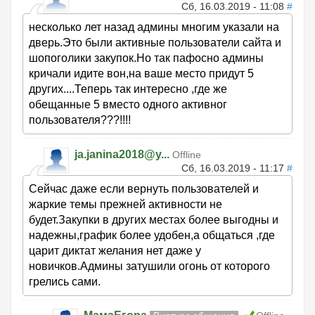
Сб, 16.03.2019 - 11:08
#
несколько лет назад админы многим указали на
дверь.Это были активные пользователи сайта и
шопоголики закупок.Но так пафосно админы
кричали идите вон,на ваше место придут 5
других....Теперь так интересно ,где же
обещанные 5 вместо одного активног
пользователя???!!!!
ja.janina2018@y...
Offline
Сб, 16.03.2019 - 11:17
#
Сейчас даже если вернуть пользователей и
жаркие темы прежней активности не
будет.Закупки в других местах более выгодны и
надежны,график более удобен,а общаться ,где
царит диктат желания нет даже у
новичков.Админы затушили огонь от которого
грелись сами.